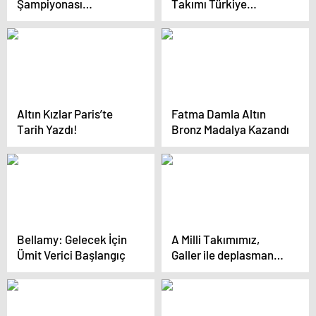
Şampiyonası
Takımı Türkiye
Afyonkarahisar’da
Yıldızlar
Başladı
Şampiyonasında 3.
oldu
Altın Kızlar Paris’te
Fatma Damla Altın
Tarih Yazdı!
Bronz Madalya Kazandı
Bellamy: Gelecek İçin
A Milli Takımımız,
Ümit Verici Başlangıç
Galler ile deplasmanda
0-0 berabere kaldı