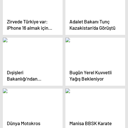
Zirvede Türkiye var:
Adalet Bakanı Tunç
iPhone 16 almak için
Kazakistan’da Görüştü
hangi ülkede kaç gün
çalışmak gerekiyor
Dışişleri
Bugün Yerel Kuvvetli
Bakanlığı’ndan
Yağış Bekleniyor
Kerkük’te yaşanan
olayla ilgili açıklama
Dünya Motokros
Manisa BBSK Karate