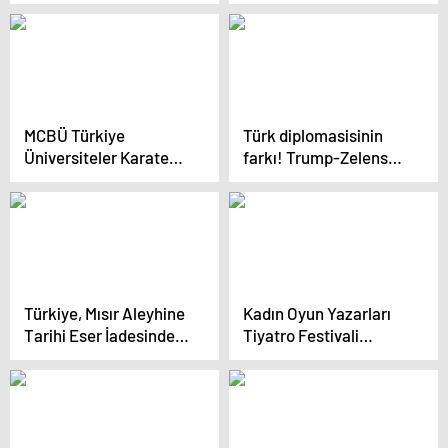
İkincisi Oldu
MCBÜ Türkiye
Türk diplomasisinin
Üniversiteler Karate
farkı! Trump-Zelenskiy
Şampiyonası’na Ev
kavgası sonrası
Sahipliği Yapıyor
anlamlı fotoğraf:
Başkan Erdoğan’ı
paylaştılar
Türkiye, Mısır Aleyhine
Kadın Oyun Yazarları
Tarihi Eser İadesinde
Tiyatro Festivali
Bulundu
Başlıyor