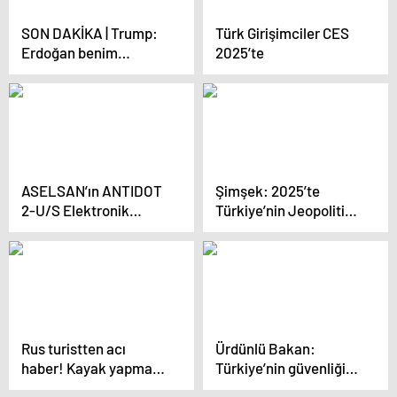
SON DAKİKA | Trump:
Türk Girişimciler CES
Erdoğan benim
2025’te
arkadaşım ve saygı
duyduğum biri
ASELSAN’ın ANTIDOT
Şimşek: 2025’te
2-U/S Elektronik
Türkiye’nin Jeopolitik
Destek Podu, TB2
Önemi Artacak
Platformunda
Başarıyla Test Edildi
Rus turistten acı
Ürdünlü Bakan:
haber! Kayak yapmak
Türkiye’nin güvenliğini
için Erciyes’e
tehdit eden her şey