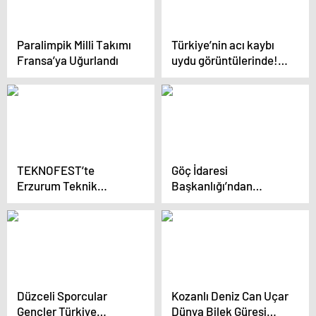
Paralimpik Milli Takımı
Türkiye’nin acı kaybı
Fransa’ya Uğurlandı
uydu görüntülerinde!
Tamı tamına 19 bin 600
futbol sahası
büyüklüğünde
TEKNOFEST’te
Göç İdaresi
Erzurum Teknik
Başkanlığı’ndan
Üniversitesi
“Türkiye’ki yabancı
Öğrencileri 2024’ün İlk
sayısı” açıklaması
Madalyasını Kazandı
Düzceli Sporcular
Kozanlı Deniz Can Uçar
Gençler Türkiye
Dünya Bilek Güreşi