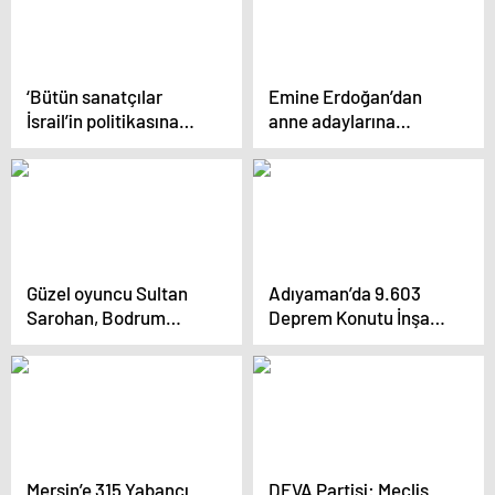
‘Bütün sanatçılar
Emine Erdoğan’dan
İsrail’in politikasına
anne adaylarına
tepki göstermeli’
“normal doğum” çağrısı
Güzel oyuncu Sultan
Adıyaman’da 9.603
Sarohan, Bodrum
Deprem Konutu İnşaatı
koylarında tatilde
Devam Ediyor
Mersin’e 315 Yabancı
DEVA Partisi: Meclis