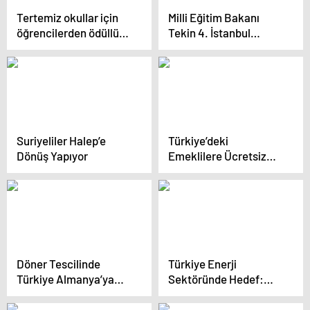
Tertemiz okullar için
Milli Eğitim Bakanı
öğrencilerden ödüllü
Tekin 4. İstanbul
projeler
Eğitim Zirvesi’ne video
mesaj gönderdi!
Suriyeliler Halep’e
Türkiye’deki
Dönüş Yapıyor
Emeklilere Ücretsiz
Tatil Projesi Başlatıldı
Döner Tescilinde
Türkiye Enerji
Türkiye Almanya’ya
Sektöründe Hedef:
İtiraz Etti
220 Bin Megavat