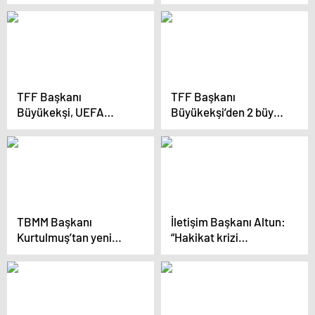
yılda sporda devrim
dalgalanacak
yaşamaktadır
TFF Başkanı
TFF Başkanı
Büyükekşi, UEFA
Büyükekşi’den 2 büyük
finallerine ev
UEFA finali için
sahipliğini
açıklama: “İnşallah
değerlendirdi
kupalar Türkiye’de kalır
TBMM Başkanı
İletişim Başkanı Altun:
Kurtulmuş’tan yeni
“Hakikat krizi
anayasa açıklaması
derinleşiyor”