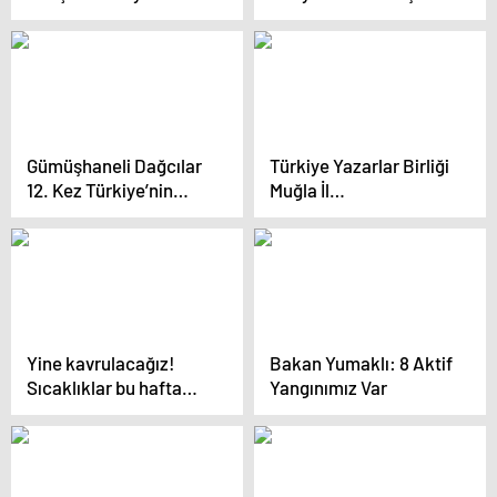
Taekwondo
Şampiyonası’nda
Şampiyonasında 2
Birinci Oldu
Madalya Kazandı
Gümüşhaneli Dağcılar
Türkiye Yazarlar Birliği
12. Kez Türkiye’nin
Muğla İl
Zirvesinde
Temsilciliği’nde Yasin-i
Şerif Okundu
Yine kavrulacağız!
Bakan Yumaklı: 8 Aktif
Sıcaklıklar bu hafta
Yangınımız Var
daha da artacak