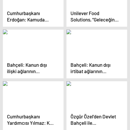
Cumhurbaşkanı
Unilever Food
Erdoğan: Kamuda
Solutions, “Geleceğin
tasarruf paketi sadece
Menüleri 2024” Türkiye
3 yıllık bir hedef olarak
lansmanıyla
görülmemeli
unutulmayacak bir
geceye imza attı
Bahçeli: Kanun dışı
Bahçeli: Kanun dışı
ilişki ağlarının
irtibat ağlarının
farkındayız
farkındayız
Cumhurbaşkanı
Özgür Özel’den Devlet
Yardımcısı Yılmaz: Kafkaslar’da refahın
Bahçeli ile
artacağına inanıyorum
görüşmesine ilişkin