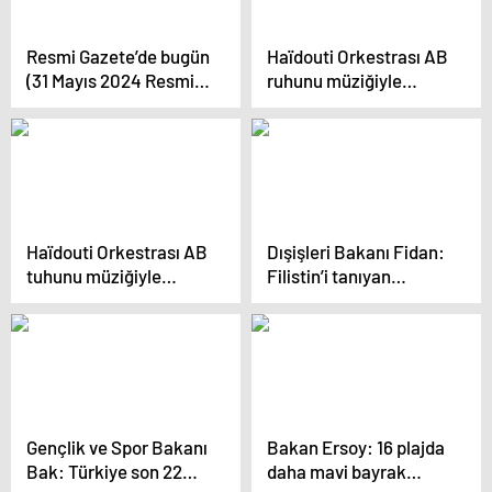
Resmi Gazete’de bugün
Haïdouti Orkestrası AB
(31 Mayıs 2024 Resmi
ruhunu müziğiyle
Gazete kararları)
Anadolu’ya taşıdı
Haïdouti Orkestrası AB
Dışişleri Bakanı Fidan:
tuhunu müziğiyle
Filistin’i tanıyan
Anadolu’ya taşıdı
ülkelerin artması İsrail’i
yalnızlaştırıyor
Gençlik ve Spor Bakanı
Bakan Ersoy: 16 plajda
Bak: Türkiye son 22
daha mavi bayrak