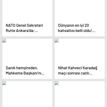
NATO Genel Sekreteri
Dünyanın en iyi 20
Rutte Ankara’da:
kahvaltısı belli oldu!
Başkan Erdoğan ile
Türkiye’de hangi
görüşecek
kahvaltı sıralamaya
girdi? Kimse tahmin
edemiyor…
Sanık hemşireden,
Nihat Kahveci Karadağ
Mahkeme Başkanı’nın
maçı sonrası canlı
‘Bebek katili değil
yayında deliye döndü
misiniz?’ sorusuna
pişkin yanıt