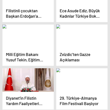
Filistinli çocuktan
Ece Asude Ediz, Büyük
Başkan Erdoğan’a
Kadınlar Türkiye Boks
duygulandıran
Şampiyonası’nda
mektup!
İkincilik Elde Etti
Milli Eğitim Bakanı
Zvizdic’ten Gazze
Yusuf Tekin, Eğitim
Açıklaması
Yönetiminde İstişare
Kültürünü Vurguladı
Diyanet’in Filistin
29. Türkiye-Almanya
Yardım Faaliyetleri
Film Festivali Başlıyor
Artıyor