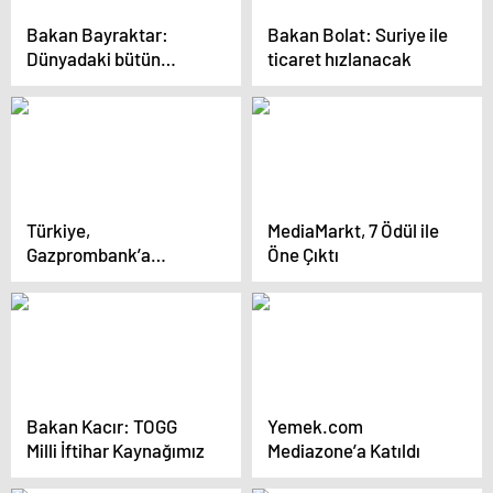
Bakan Bayraktar:
Bakan Bolat: Suriye ile
Dünyadaki bütün
ticaret hızlanacak
gelişmiş ülkeler
nükleere sırt çeviriyor,
Türkiye nükleer
yapmaya çalışıyor
Türkiye,
MediaMarkt, 7 Ödül ile
Gazprombank’a
Öne Çıktı
Yaptırım Muafiyeti Aldı
Bakan Kacır: TOGG
Yemek.com
Milli İftihar Kaynağımız
Mediazone’a Katıldı