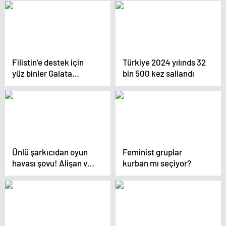
gelmişti…
bölgenin de güvenliğini
tehdit eder
Filistin’e destek için
Türkiye 2024 yılınds 32
yüz binler Galata
bin 500 kez sallandı
Köprüsü’nde buluştu
Ünlü şarkıcıdan oyun
Feminist gruplar
havası şovu! Alişan ve
kurban mı seçiyor?
çocuklarının eğlenceli
dakikaları dikkat çekti!