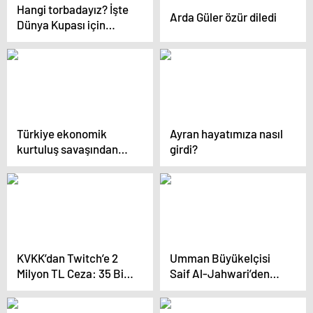
Hangi torbadayız? İşte
Arda Güler özür diledi
Dünya Kupası için
muhtemel rakiplerimiz
Türkiye ekonomik
Ayran hayatımıza nasıl
kurtuluş savaşından
girdi?
zaferle çıkacak
KVKK’dan Twitch’e 2
Umman Büyükelçisi
Milyon TL Ceza: 35 Bin
Saif Al-Jahwari’den
Kişi Etkilendi
Haberler.com’a özel
röportaj