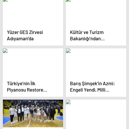
Yüzer GES Zirvesi
Kültür ve Turizm
Adıyaman’da
Bakanlığı’ndan
‘Artemis’in Yolculuğu’
Çizgi Romanı
Türkiye’nin İlk
Barış Şimşek’in Azmi:
Piyanosu Restore
Engeli Yendi, Milli
Edildi
Takıma Seçildi