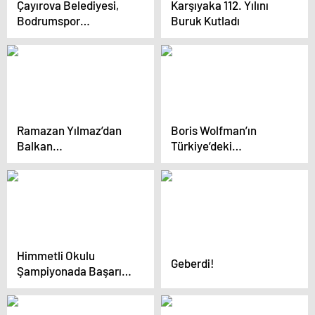
Çayırova Belediyesi,
Karşıyaka 112. Yılını
Bodrumspor
Buruk Kutladı
Deplasmanında
Galibiyet Peşinde
Ramazan Yılmaz’dan
Boris Wolfman’ın
Balkan
Türkiye’deki
Şampiyonası’nda 3
Faaliyetleri
Madalya
Sorgulanıyor
Himmetli Okulu
Geberdi!
Şampiyonada Başarı
Elde Etti