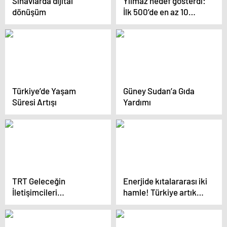
Sınavlarda dijital
Yılmaz hedef gösterdi:
dönüşüm
İlk 500’de en az 10
üniversite
Türkiye’de Yaşam
Güney Sudan’a Gıda
Süresi Artışı
Yardımı
TRT Geleceğin
Enerjide kıtalararası iki
İletişimcileri
hamle! Türkiye artık
Yarışması’nın ödülleri
oyun kurucu: Dikkat
sahiplerini buldu
çeken Somali ve
hidrokarbon adımı!