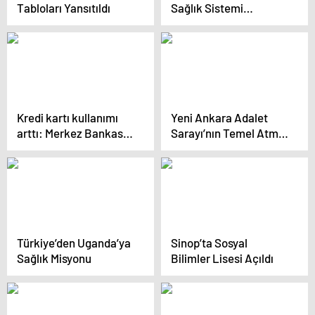
Tabloları Yansıtıldı
Sağlık Sistemi
Hakkında Açıklamalar
Kredi kartı kullanımı
Yeni Ankara Adalet
arttı: Merkez Bankası
Sarayı’nın Temel Atma
%78’lik artışın
Töreni 19 Eylül’de
sebeplerini duyurdu
Türkiye’den Uganda’ya
Sinop’ta Sosyal
Sağlık Misyonu
Bilimler Lisesi Açıldı