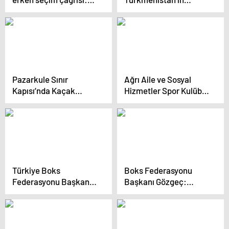
Sandık 23 Kasım 2025
TDT’ye tam üye
tarihinde mutlaka
olmasını istiyor
gelmeli
Pazarkule Sınır
Ağrı Aile ve Sosyal
Kapısı’nda Kaçak
Hizmetler Spor Kulübü
Hayvan Operasyonu
sporcusu Halit Durak
Türkiye şampiyonu
oldu
Türkiye Boks
Boks Federasyonu
Federasyonu Başkanı:
Başkanı Gözgeç:
Boksta Türk ekolü
Bakanlığımızda iki gün
oluştu
içinde ne oldu
bilmiyoruz