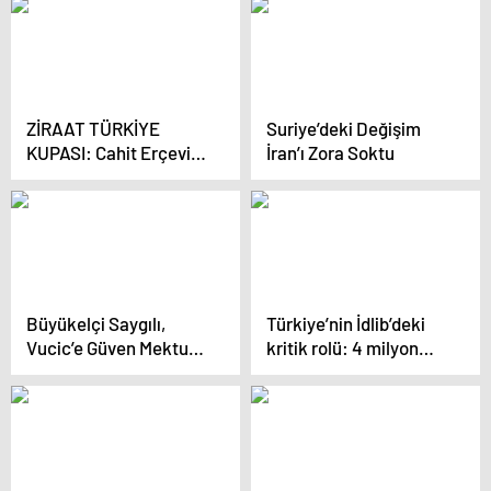
ZİRAAT TÜRKİYE
Suriye’deki Değişim
KUPASI: Cahit Erçevik,
İran’ı Zora Soktu
SABAH Spor’a
konuştu: “Kupanın
heyecanını iliklerimize
kadar hissediyoruz”
Büyükelçi Saygılı,
Türkiye’nin İdlib’deki
Vucic’e Güven Mektubu
kritik rolü: 4 milyon
Sundı
Suriyeli’nin koruyucusu