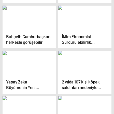
markalarının payı
yüzde 10
Bahçeli: Cumhurbaşkanımız
İklim Ekonomisi
herkesle görüşebilir
Sürdürülebilirlik
Finansmanı Zirvesi
Yapay Zeka
2 yılda 107 kişi köpek
Büyümenin Yeni
saldırıları nedeniyle
Lokomotifi: Türkiye
hayatını kaybetti
İçin Trilyonlarca TL’lik
Fırsat