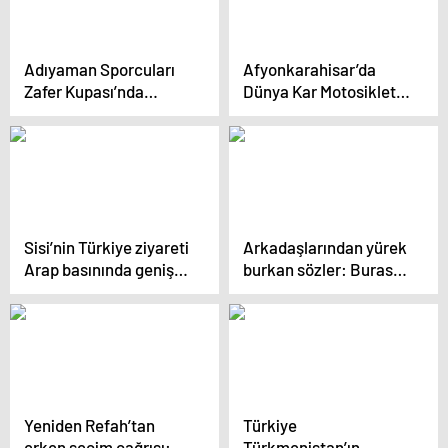
Adıyaman Sporcuları
Afyonkarahisar’da
Zafer Kupası’nda
Dünya Kar Motosikleti
Madalya Kazandı
Şampiyonası’nın 2025
yılı organizatörleri
toplantısı
gerçekleştirildi
Sisi’nin Türkiye ziyareti
Arkadaşlarından yürek
Arap basınında geniş
burkan sözler: Burası
yankı uyandırdı: Yeni
Narin’in yeri, o gelince
dönem başladı
o burada olsun
Yeniden Refah’tan
Türkiye
erken seçim çağrısı:
Türkmenistan’ın