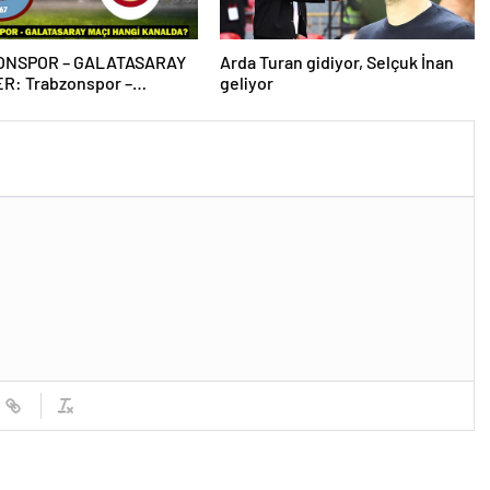
ONSPOR – GALATASARAY
Arda Turan gidiyor, Selçuk İnan
ER: Trabzonspor –
geliyor
aray maçı hangi kanalda,
çta?