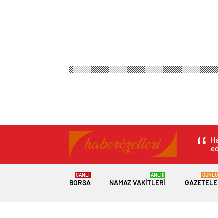
Ha
ed
CANLI
ANLIK
GÜNLÜ
BORSA
NAMAZ VAKITLERI
GAZETELE