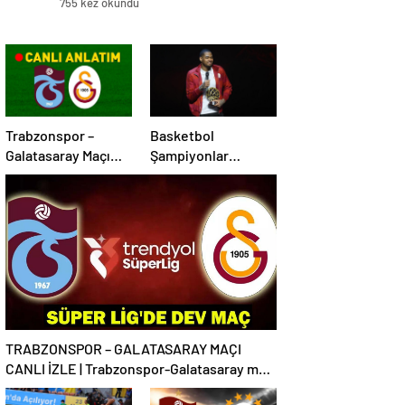
755 kez okundu
Trabzonspor –
Basketbol
Galatasaray Maçı
Şampiyonlar
Canlı Anlatım |
Ligi’nde sezonun en
Trabzonspor –
iyilerine ödülleri
Galatasaray Bein
verildi
Sports 1 Canlı İzle |
Lider, Trabzon
deplasmanında
TRABZONSPOR – GALATASARAY MAÇI
CANLI İZLE | Trabzonspor-Galatasaray maçı
canlı izleme bilgileri! Süper Lig’de dev maç!