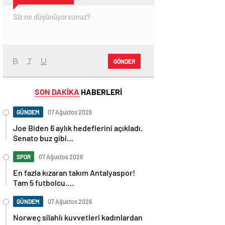
GÖNDER
SON DAKİKA
HABERLERİ
GÜNDEM
07 Ağustos 2026
Joe Biden 6 aylık hedeflerini açıkladı.
Senato buz gibi…
SPOR
07 Ağustos 2026
En fazla kızaran takım Antalyaspor!
Tam 5 futbolcu….
GÜNDEM
07 Ağustos 2026
Norweç silahlı kuvvetleri kadınlardan