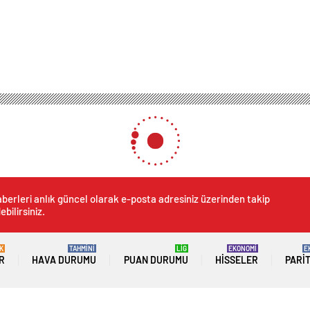
berleri anlık güncel olarak e-posta adresiniz üzerinden takip
ebilirsiniz.
K
TAHMİNİ
LİG
EKONOMİ
E
R
HAVA DURUMU
PUAN DURUMU
HISSELER
PARI