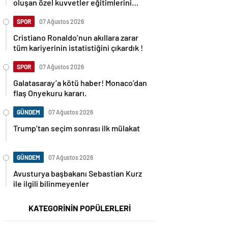
oluşan özel kuvvetler eğitimlerini
başlattı.
SPOR
07 Ağustos 2026
Cristiano Ronaldo’nun akıllara zarar
tüm kariyerinin istatistiğini çıkardık !
SPOR
07 Ağustos 2026
Galatasaray’a kötü haber! Monaco’dan
flaş Onyekuru kararı.
GÜNDEM
07 Ağustos 2026
Trump’tan seçim sonrası ilk mülakat
GÜNDEM
07 Ağustos 2026
Avusturya başbakanı Sebastian Kurz
ile ilgili bilinmeyenler
KATEGORİNİN POPÜLERLERİ