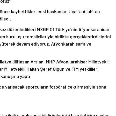
oruz”
nce kaybettikleri eski başkanları Uçar’a Allah’tan
iledi.
kez düzenledikleri MXGP Of Türkiye’nin Afyonkarahisar
lum kuruluşu temsilcileriyle birlikte gerçekleştirdiklerini
üyüterek devam ediyoruz. Afyonkarahisar’a ve
letvekiliHasan Arslan, MHP Afyonkarahisar Milletvekili
 Milletvekili Hakan Şeref Olgun ve FIM yetkilileri
e konuşma yaptı.
’de yarışacak sporcuların fotoğraf çektirmesiyle sona
le ilgili olarak yasal bildirimlerinizi bize iletişim sayfası