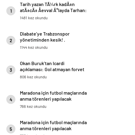
Tarih yazan TÃ¼rk kadÄ±n
atÄ±cÄ± Åevval Ä°layda Tarhan:
1
“2028 Los Angeles’ta madalya
1481 kez okundu
istiyoruz”
Diabate’ye Trabzonspor
yönetiminden kesik! .
2
1144 kez okundu
Okan Buruk’tan Icardi
açıklaması: Gol atmayan forvet
3
mutsuz olur
806 kez okundu
Maradona için futbol maçlarında
anma törenleri yapılacak
4
766 kez okundu
Maradona için futbol maçlarında
anma törenleri yapılacak
5