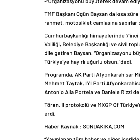
-“Organizasyonu büyüterek devam ediy
TMF Başkanı Ogün Baysan da kısa süre ö
rahmet, motosiklet camiasına sabırlar d
Cumhurbaşkanlığı himayelerinde 7’inci 
Valiliği, Belediye Başkanlığı ve sivil top
dile getiren Baysan, “Organizasyonu b
Türkiye’ye hayırlı uğurlu olsun.”dedi.
Programda, AK Parti Afyonkarahisar Mil
Mehmet Taytak, İYİ Parti Afyonkarahisar
Antonio Alia Portela ve Daniele Rizzi d
Tören, il protokolü ve MXGP Of Türkiye
erdi.
Haber Kaynak : SONDAKIKA.COM
“Yayınlanan tüm haber ve diğer içerikler i