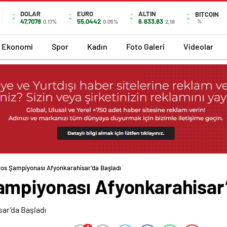
DOLAR
EURO
ALTIN
BITCOIN
47,7078
55,0442
6.633,83
%
0.17%
0.05%
2,18
Ekonomi
Spor
Kadın
Foto Galeri
Videolar
os Şampiyonası Afyonkarahisar’da Başladı
mpiyonası Afyonkarahisar’