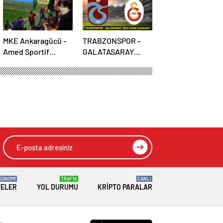
MKE Ankaragücü –
TRABZONSPOR –
Amed Sportif
GALATASARAY
Faaliyetler maçı
İLK11’LER:
olaylarla başladı
Trabzonspor –
Galatasaray maçı
hangi kanalda, saat
kaçta?
KONOMİ
TRAFİK
CANLI
TELER
YOL DURUMU
KRIPTO PARALAR