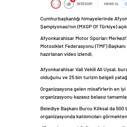
0
BEĞENDİM
ABONE OL
Cumhurbaşkanlığı himayelerinde Afyo
Şampiyonası’nın (MXGP Of Türkiye) açılış
Afyonkarahisar Motor Sporları Merkezi
Motosiklet Federasyonu (TMF) Başkanı 
hazırlanan video izlendi.
Afyonkarahisar Vali Vekili Ali Uysal, b
olduğunu ve 25 bin turizm belgeli yata
Organizasyona gelen misafirlerin en iyi 
organizasyonu kazasız belasız tamamlaya
Belediye Başkanı Burcu Köksal da 500 b
organizasyonda katılımcıları görmekte