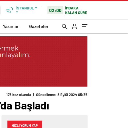
İMSAK'A
İSTANBUL
02:00
KALAN SÜRE
°
Yazarlar
Gazeteler
175 kez okundu
|
Güncelleme: 8 Eylül 2024 05:35
da Başladı
HIZLI YORUM YAP