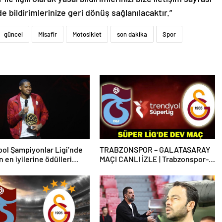
de bildirimlerinize geri dönüş sağlanılacaktır.”
güncel
Misafir
Motosiklet
son dakika
Spor
ol Şampiyonlar Ligi’nde
TRABZONSPOR – GALATASARAY
 en iyilerine ödülleri
MAÇI CANLI İZLE | Trabzonspor-
Galatasaray maçı canlı izleme
bilgileri! Süper Lig’de dev maç!