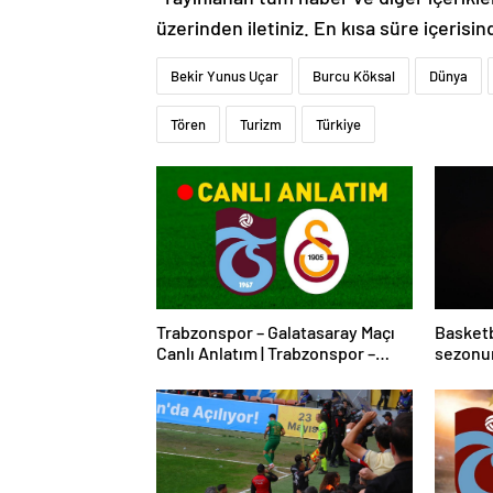
üzerinden iletiniz. En kısa süre içerisin
Bekir Yunus Uçar
Burcu Köksal
Dünya
Tören
Turizm
Türkiye
Trabzonspor – Galatasaray Maçı
Basketb
Canlı Anlatım | Trabzonspor –
sezonun
Galatasaray Bein Sports 1 Canlı
verildi
İzle | Lider, Trabzon
deplasmanında