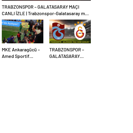
TRABZONSPOR – GALATASARAY MAÇI
CANLI İZLE | Trabzonspor-Galatasaray maçı
canlı izleme bilgileri! Süper Lig’de dev maç!
MKE Ankaragücü –
TRABZONSPOR –
Amed Sportif
GALATASARAY
Faaliyetler maçı
İLK11’LER:
olaylarla başladı
Trabzonspor –
Galatasaray maçı
hangi kanalda, saat
kaçta?