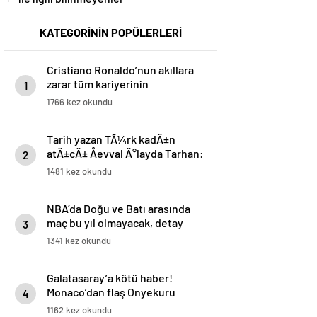
KATEGORİNİN POPÜLERLERİ
Cristiano Ronaldo’nun akıllara
zarar tüm kariyerinin
1
istatistiğini çıkardık !
1766 kez okundu
Tarih yazan TÃ¼rk kadÄ±n
atÄ±cÄ± Åevval Ä°layda Tarhan:
2
“2028 Los Angeles’ta madalya
1481 kez okundu
istiyoruz”
NBA’da Doğu ve Batı arasında
maç bu yıl olmayacak, detay
3
haberimizde.
1341 kez okundu
Galatasaray’a kötü haber!
Monaco’dan flaş Onyekuru
4
kararı.
1162 kez okundu