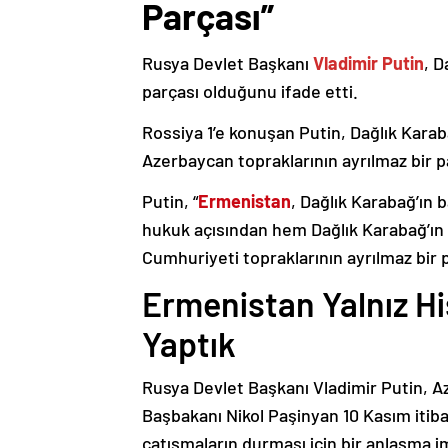
Parçası”
Rusya Devlet Başkanı
Vladimir Putin
, D
parçası olduğunu ifade etti.
Rossiya 1’e konuşan Putin, Dağlık Karaba
Azerbaycan topraklarının ayrılmaz bir p
Putin, “
Ermenistan
, Dağlık Karabağ’ın 
hukuk açısından hem Dağlık Karabağ’ı
Cumhuriyeti topraklarının ayrılmaz bir 
Ermenistan Yalnız H
Yaptık
Rusya Devlet Başkanı Vladimir Putin, 
Başbakanı Nikol Paşinyan 10 Kasım itib
çatışmaların durması için bir anlaşma i