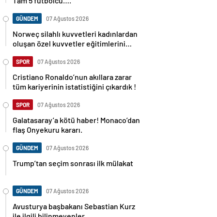
Tam 5 futbolcu….
GÜNDEM
07 Ağustos 2026
Norweç silahlı kuvvetleri kadınlardan
oluşan özel kuvvetler eğitimlerini
başlattı.
SPOR
07 Ağustos 2026
Cristiano Ronaldo’nun akıllara zarar
tüm kariyerinin istatistiğini çıkardık !
SPOR
07 Ağustos 2026
Galatasaray’a kötü haber! Monaco’dan
flaş Onyekuru kararı.
GÜNDEM
07 Ağustos 2026
Trump’tan seçim sonrası ilk mülakat
GÜNDEM
07 Ağustos 2026
Avusturya başbakanı Sebastian Kurz
ile ilgili bilinmeyenler