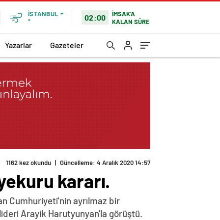
İMSAK'A
İSTANBUL
02:00
KALAN SÜRE
°
Yazarlar
Gazeteler
1162 kez okundu
|
Güncelleme: 4 Aralık 2020 14:57
yekuru kararı.
n Cumhuriyeti'nin ayrılmaz bir
lideri Arayik Harutyunyan'la görüştü.