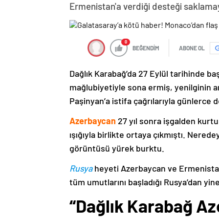
Ermenistan'a verdiği desteği saklama
0
BEĞENDİM
ABONE OL
Dağlık Karabağ’da 27 Eylül tarihinde ba
mağlubiyetiyle sona ermiş, yenilginin 
Paşinyan’a istifa çağrılarıyla günlerce 
Azerbaycan
27 yıl sonra işgalden kurtu
ışığıyla birlikte ortaya çıkmıştı. Nere
görüntüsü yürek burktu.
Rusya
heyeti Azerbaycan ve Ermenistan
tüm umutlarını başladığı Rusya’dan yine
“Dağlık Karabağ Az