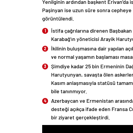
Yenilginin ardından başkent Erivan’da i
Paşinyan ise uzun süre sonra cepheye s
görüntülendi.
İstifa çağrılarına direnen Başbakan
Karabağ’ın yöneticisi Arayik Haruty
İkilinin buluşmasına dair yapılan a
ve normal yaşamın başlaması masaya
Şimdiye kadar 25 bin Ermeninin Dağ
Harutyunyan, savaşta ölen askerleri
Kasım anlaşmasıyla statüsü tamame
bile tanınmıyor.
Azerbaycan ve Ermenistan arasında
desteği açıkça ifade eden Fransa 
bir ziyaret gerçekleştirdi.