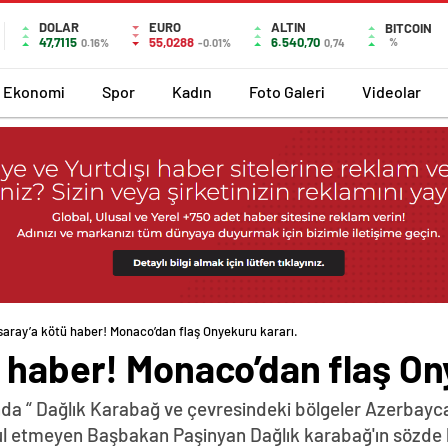
DOLAR
EURO
ALTIN
BITCOIN
47,7115
55,0288
6.540,70
%
0.16%
-0.01%
0,74
Ekonomi
Spor
Kadın
Foto Galeri
Videolar
saray’a kötü haber! Monaco’dan flaş Onyekuru kararı.
 haber! Monaco’dan flaş On
da “ Dağlık Karabağ ve çevresindeki bölgeler Azerbayca
abul etmeyen Başbakan Paşinyan Dağlık karabağ'ın sözde 