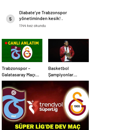
Diabate’ye Trabzonspor
yönetiminden kesik! .
5
1144 kez okundu
Trabzonspor –
Basketbol
Galatasaray Maçı
Şampiyonlar
Canlı Anlatım |
Ligi’nde sezonun en
Trabzonspor –
iyilerine ödülleri
Galatasaray Bein
verildi
Sports 1 Canlı İzle |
Lider, Trabzon
deplasmanında