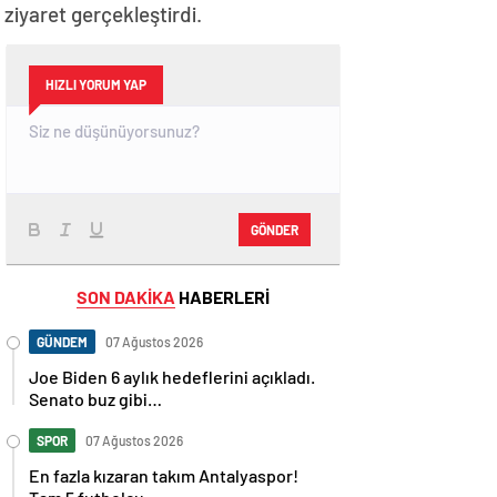
iyaret gerçekleştirdi.
HIZLI YORUM YAP
GÖNDER
SON DAKİKA
HABERLERİ
GÜNDEM
07 Ağustos 2026
Joe Biden 6 aylık hedeflerini açıkladı.
Senato buz gibi…
SPOR
07 Ağustos 2026
En fazla kızaran takım Antalyaspor!