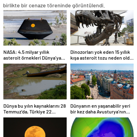
birlikte bir cenaze töreninde görüntülendi.
NASA: 4.5 milyar yıllık
Dinozorları yok eden 15 yıllık
asteroit örnekleri Dünya’ya
kışa asteroit tozu neden oldu
getirildi; yaşamın
| Araştırma
başlangıcına ışık tutabilir
Dünya bu yılın kaynaklarını 28
Dünyanın en yaşanabilir yeri
Temmuz’da, Türkiye 22
bir kez daha Avusturya’nın
Haziran’da tüketti
başkenti Viyana oldu