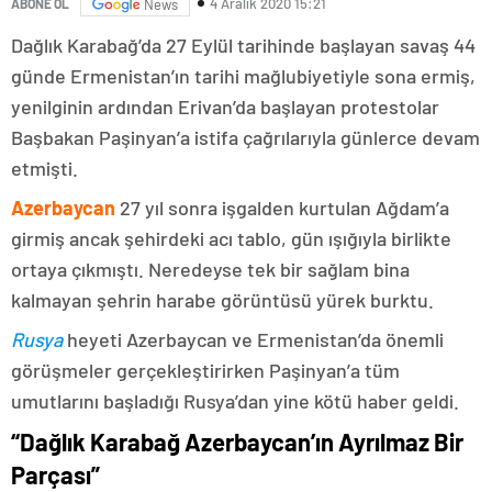
4 Aralık 2020 15:21
ABONE OL
News
Dağlık Karabağ’da 27 Eylül tarihinde başlayan savaş 44
günde Ermenistan’ın tarihi mağlubiyetiyle sona ermiş,
yenilginin ardından Erivan’da başlayan protestolar
Başbakan Paşinyan’a istifa çağrılarıyla günlerce devam
etmişti.
Azerbaycan
27 yıl sonra işgalden kurtulan Ağdam’a
girmiş ancak şehirdeki acı tablo, gün ışığıyla birlikte
ortaya çıkmıştı. Neredeyse tek bir sağlam bina
kalmayan şehrin harabe görüntüsü yürek burktu.
Rusya
heyeti Azerbaycan ve Ermenistan’da önemli
görüşmeler gerçekleştirirken Paşinyan’a tüm
umutlarını başladığı Rusya’dan yine kötü haber geldi.
“Dağlık Karabağ Azerbaycan’ın Ayrılmaz Bir
Parçası”