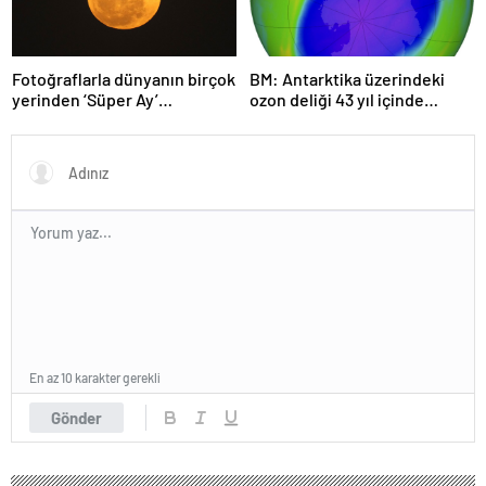
Fotoğraflarla dünyanın birçok
BM: Antarktika üzerindeki
yerinden ‘Süper Ay’
ozon deliği 43 yıl içinde
manzaraları
tamamen iyileşebilir
En az 10 karakter gerekli
Gönder