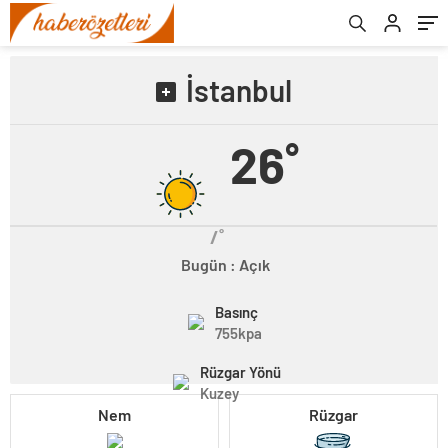
İstanbul
26˚
/˚
Bugün : Açık
Basınç
755kpa
Rüzgar Yönü
Kuzey
Nem
Rüzgar