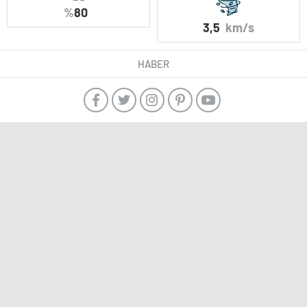
%
80
3,5
km/s
HABER