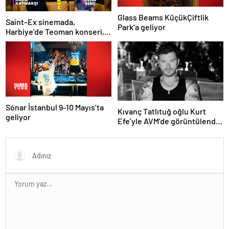
Glass Beams KüçükÇiftlik
Saint–Ex sinemada,
Park’a geliyor
Harbiye’de Teoman konseri,
sahnede İçimizdeki Şeytan!
İşte kültür sanat ajandası
Sónar İstanbul 9-10 Mayıs’ta
Kıvanç Tatlıtuğ oğlu Kurt
geliyor
Efe’yle AVM’de görüntülendi!
“Birlikte geçirdiğimi her an..”