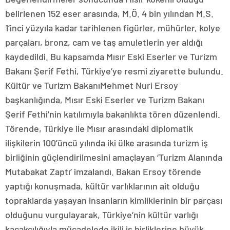
belirlenen 152 eser arasında, M.Ö. 4 bin yılından M.S.
1’inci yüzyıla kadar tarihlenen figürler, mühürler, kolye
parçaları, bronz, cam ve taş amuletlerin yer aldığı
kaydedildi. Bu kapsamda Mısır Eski Eserler ve Turizm
Bakanı Şerif Fethi, Türkiye’ye resmi ziyarette bulundu.
Kültür ve Turizm BakanıMehmet Nuri Ersoy
başkanlığında, Mısır Eski Eserler ve Turizm Bakanı
Şerif Fethi’nin katılımıyla bakanlıkta tören düzenlendi.
Törende, Türkiye ile Mısır arasındaki diplomatik
ilişkilerin 100’üncü yılında iki ülke arasında turizm iş
birliğinin güçlendirilmesini amaçlayan ‘Turizm Alanında
Mutabakat Zaptı’ imzalandı. Bakan Ersoy törende
yaptığı konuşmada, kültür varlıklarının ait olduğu
topraklarda yaşayan insanların kimliklerinin bir parçası
olduğunu vurgulayarak, Türkiye’nin kültür varlığı
kaçakçılığıyla mücadelede ikili iş birliklerine büyük