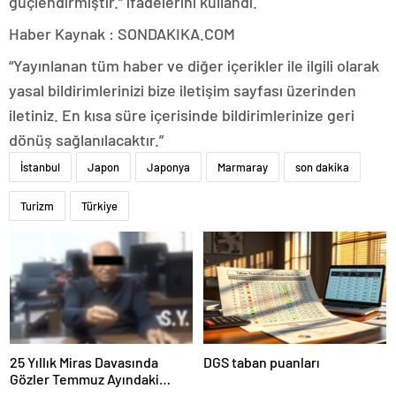
güçlendirmiştir.” ifadelerini kullandı.
Haber Kaynak : SONDAKIKA.COM
“Yayınlanan tüm haber ve diğer içerikler ile ilgili olarak
yasal bildirimlerinizi bize iletişim sayfası üzerinden
iletiniz. En kısa süre içerisinde bildirimlerinize geri
dönüş sağlanılacaktır.”
İstanbul
Japon
Japonya
Marmaray
son dakika
Turizm
Türkiye
25 Yıllık Miras Davasında
DGS taban puanları
Gözler Temmuz Ayındaki
Karar Duruşmasına Çevrildi