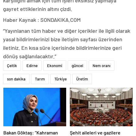
karşılığını almak için tüm işleri eksiksiz yapmaya
gayret ettiklerinin altını çizdi.
Haber Kaynak : SONDAKIKA.COM
“Yayınlanan tüm haber ve diğer içerikler ile ilgili olarak
yasal bildirimlerinizi bize iletişim sayfası üzerinden
iletiniz. En kısa süre içerisinde bildirimlerinize geri
dönüş sağlanılacaktır.”
Çeltik
Edirne
Ekonomi
güncel
Nem oranı
son dakika
Tarım
Türkiye
Üretim
Bakan Göktaş: “Kahraman
Şehit aileleri ve gazilere