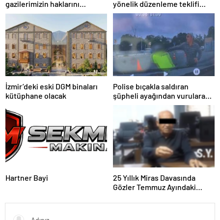
gazilerimizin haklarını
yönelik düzenleme teklifi
güçlendiren yeni bir dönemin
Meclis’te kabul edildi
kapılarını aralıyoruz”
İzmir’deki eski DGM binaları
Polise bıçakla saldıran
kütüphane olacak
şüpheli ayağından vurularak
yakalandı
Hartner Bayi
25 Yıllık Miras Davasında
Gözler Temmuz Ayındaki
Karar Duruşmasına Çevrildi