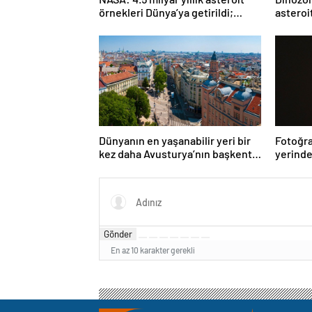
örnekleri Dünya’ya getirildi;
asteroi
yaşamın başlangıcına ışık
Araştı
tutabilir
Dünyanın en yaşanabilir yeri bir
Fotoğra
kez daha Avusturya’nın başkenti
yerinde
Viyana oldu
Gönder
En az 10 karakter gerekli