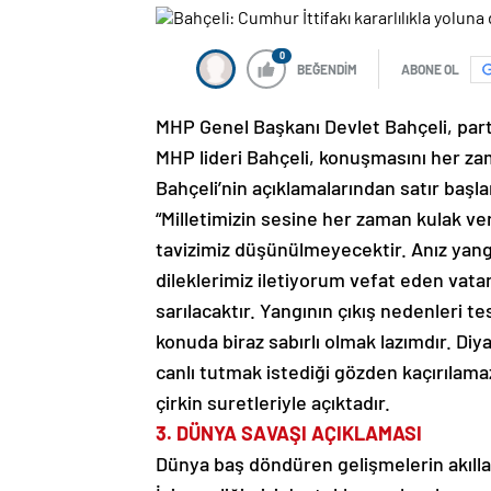
0
BEĞENDİM
ABONE OL
MHP Genel Başkanı Devlet Bahçeli, par
MHP lideri Bahçeli, konuşmasını her za
Bahçeli’nin açıklamalarından satır başla
“Milletimizin sesine her zaman kulak ve
tavizimiz düşünülmeyecektir. Anız yang
dileklerimiz iletiyorum vefat eden vata
sarılacaktır. Yangının çıkış nedenleri te
konuda biraz sabırlı olmak lazımdır. Diy
canlı tutmak istediği gözden kaçırılama
çirkin suretleriyle açıktadır.
3. DÜNYA SAVAŞI AÇIKLAMASI
Dünya baş döndüren gelişmelerin akıllar