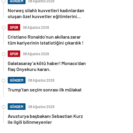
GÜNDEM
08 Ağustos 2026
Norweç silahlı kuvvetleri kadınlardan
oluşan özel kuvvetler eğitimlerini
başlattı.
SPOR
08 Ağustos 2026
Cristiano Ronaldo’nun akıllara zarar
tüm kariyerinin istatistiğini çıkardık !
SPOR
08 Ağustos 2026
Galatasaray’a kötü haber! Monaco’dan
flaş Onyekuru kararı.
GÜNDEM
08 Ağustos 2026
Trump’tan seçim sonrası ilk mülakat
GÜNDEM
08 Ağustos 2026
Avusturya başbakanı Sebastian Kurz
ile ilgili bilinmeyenler