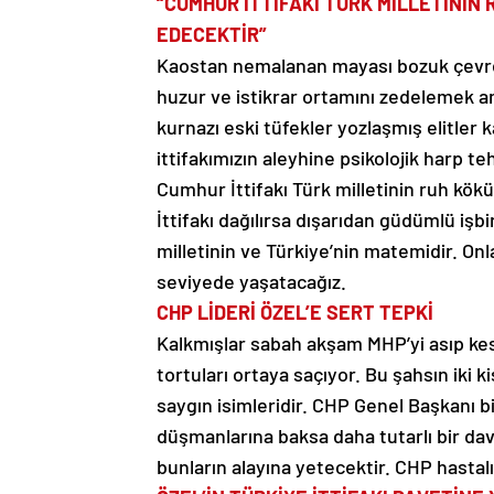
“CUMHUR İTTİFAKI TÜRK MİLLETİNİN
EDECEKTİR”
Kaostan nemalanan mayası bozuk çevrel
huzur ve istikrar ortamını zedelemek am
kurnazı eski tüfekler yozlaşmış elitler k
ittifakımızın aleyhine psikolojik harp 
Cumhur İttifakı Türk milletinin ruh kök
İttifakı dağılırsa dışarıdan güdümlü işb
milletinin ve Türkiye’nin matemidir. Onl
seviyede yaşatacağız.
CHP LİDERİ ÖZEL’E SERT TEPKİ
Kalkmışlar sabah akşam MHP’yi asıp kesi
tortuları ortaya saçıyor. Bu şahsın iki k
saygın isimleridir. CHP Genel Başkanı b
düşmanlarına baksa daha tutarlı bir davr
bunların alayına yetecektir. CHP hastalı