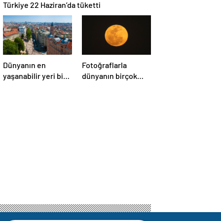
Türkiye 22 Haziran’da tüketti
Dünyanın en
Fotoğraflarla
yaşanabilir yeri bir
dünyanın birçok
kez daha
yerinden ‘Süper Ay’
Avusturya’nın
manzaraları
başkenti Viyana
oldu