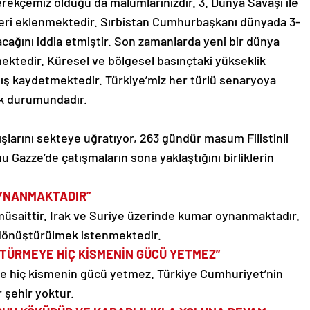
rekçemiz olduğu da malumlarınızdır. 3. Dünya Savaşı ile
enileri eklenmektedir. Sırbistan Cumhurbaşkanı dünyada 3-
cağını iddia etmiştir. Son zamanlarda yeni bir dünya
lmektedir. Küresel ve bölgesel basınçtaki yükseklik
rtış kaydetmektedir. Türkiye’miz her türlü senaryoya
mak durumundadır.
yışlarını sekteye uğratıyor, 263 gündür masum Filistinli
 Gazze’de çatışmaların sona yaklaştığını birliklerin
OYNANMAKTADIR”
üsaittir. Irak ve Suriye üzerinde kumar oynanmaktadır.
 dönüştürülmek istenmektedir.
ÜŞTÜRMEYE HİÇ KİSMENİN GÜCÜ YETMEZ”
ye hiç kismenin gücü yetmez. Türkiye Cumhuriyet’nin
r şehir yoktur.