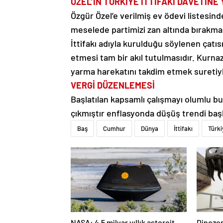
ÖZEL’İN TÜRKİYE İTTİFAKI DAVETİNE 
Özgür Özel’e verilmiş ev ödevi listesi
meselede partimizi zan altında bırakma
İttifakı adıyla kurulduğu söylenen çat
etmesi tam bir akıl tutulmasıdır. Kurnaz
yarma harekatını takdim etmek suretiy
VERGİ DÜZENLEMESİ
Başlatılan kapsamlı çalışmayı olumlu bu
çıkmıştır enflasyonda düşüş trendi başl
Baş
Cumhur
Dünya
İttifakı
Türki
NASA: 4.5 milyar yıllık asteroit
Dinozorl