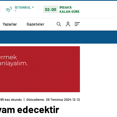
İMSAK'A
İSTANBUL
02:00
KALAN SÜRE
°
Yazarlar
Gazeteler
195 kez okundu
|
Güncelleme: 29 Temmuz 2024 12:12
evam edecektir