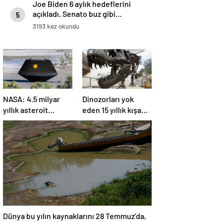
Joe Biden 6 aylık hedeflerini
açıkladı. Senato buz gibi…
5
3193 kez okundu
NASA: 4.5 milyar
Dinozorları yok
yıllık asteroit
eden 15 yıllık kışa
örnekleri Dünya’ya
asteroit tozu neden
getirildi; yaşamın
oldu | Araştırma
başlangıcına ışık
tutabilir
Dünya bu yılın kaynaklarını 28 Temmuz’da,