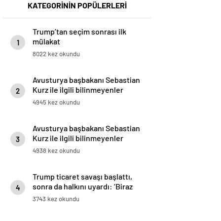
KATEGORİNİN POPÜLERLERİ
Trump’tan seçim sonrası ilk
mülakat
1
8022 kez okundu
Avusturya başbakanı Sebastian
Kurz ile ilgili bilinmeyenler
2
4945 kez okundu
Avusturya başbakanı Sebastian
Kurz ile ilgili bilinmeyenler
3
4938 kez okundu
Trump ticaret savaşı başlattı,
sonra da halkını uyardı: ‘Biraz
4
acı çekebilirsiniz’
3743 kez okundu