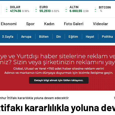
DOLAR
EURO
ALTIN
BITCOIN
47,7436
55,2510
6.660,55
%
0.18%
0.32%
2,59
Ekonomi
Spor
Kadın
Foto Galeri
Videolar
3.Sayfa
Avrupa
Bülten
Din
Eğitim
Hayat
Politika
hur İttifakı kararlılıkla yoluna devam edecektir
tifakı kararlılıkla yoluna d