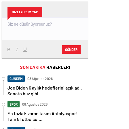
HIZLI YORUM YAP
GÖNDER
SON DAKİKA
HABERLERİ
GÜNDEM
08 Ağustos 2026
Joe Biden 6 aylık hedeflerini açıkladı.
Senato buz gibi…
SPOR
08 Ağustos 2026
En fazla kızaran takım Antalyaspor!
Tam 5 futbolcu….