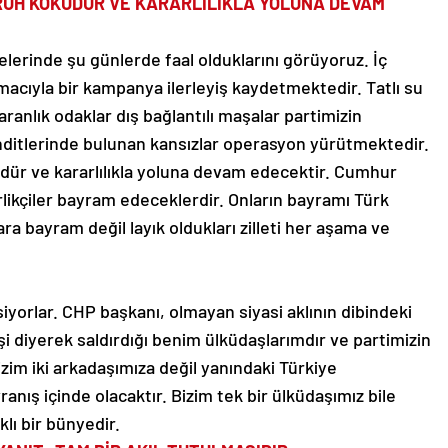
 RUH KÖKÜDÜR VE KARARLILIKLA YOLUNA DEVAM
erinde şu günlerde faal olduklarını görüyoruz. İç
acıyla bir kampanya ilerleyiş kaydetmektedir. Tatlı su
aranlık odaklar dış bağlantılı maşalar partimizin
tehditlerinde bulunan kansızlar operasyon yürütmektedir.
üdür ve kararlılıkla yoluna devam edecektir. Cumhur
irlikçiler bayram edeceklerdir. Onların bayramı Türk
ara bayram değil layık oldukları zilleti her aşama ve
yorlar. CHP başkanı, olmayan siyasi aklının dibindeki
işi diyerek saldırdığı benim ülküdaşlarımdır ve partimizin
izim iki arkadaşımıza değil yanındaki Türkiye
anış içinde olacaktır. Bizim tek bir ülküdaşımız bile
klı bir bünyedir.