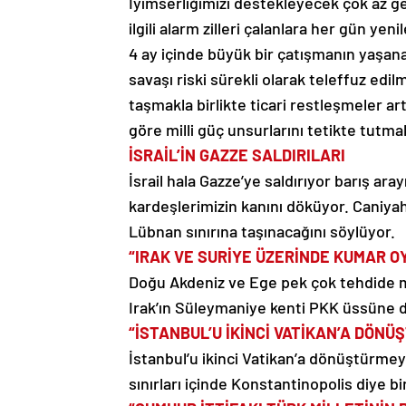
İyimserliğimizi destekleyecek çok az ge
ilgili alarm zilleri çalanlara her gün y
4 ay içinde büyük bir çatışmanın yaşana
savaşı riski sürekli olarak teleffuz edi
taşmakla birlikte ticari restleşmeler a
göre milli güç unsurlarını tetikte tut
İSRAİL’İN GAZZE SALDIRILARI
İsrail hala Gazze’ye saldırıyor barış ara
kardeşlerimizin kanını döküyor. Caniyahu
Lübnan sınırına taşınacağını söylüyor.
“IRAK VE SURİYE ÜZERİNDE KUMAR 
Doğu Akdeniz ve Ege pek çok tehdide m
Irak’ın Süleymaniye kenti PKK üssüne
“İSTANBUL’U İKİNCİ VATİKAN’A DÖN
İstanbul’u ikinci Vatikan’a dönüştürme
sınırları içinde Konstantinopolis diye bi