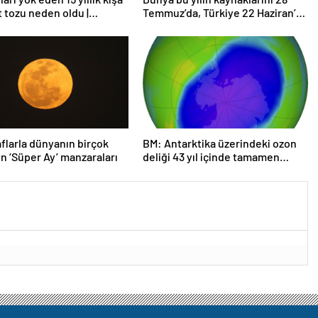
t tozu neden oldu |
Temmuz’da, Türkiye 22 Haziran’da
rma
tüketti
flarla dünyanın birçok
BM: Antarktika üzerindeki ozon
n ‘Süper Ay’ manzaraları
deliği 43 yıl içinde tamamen
iyileşebilir