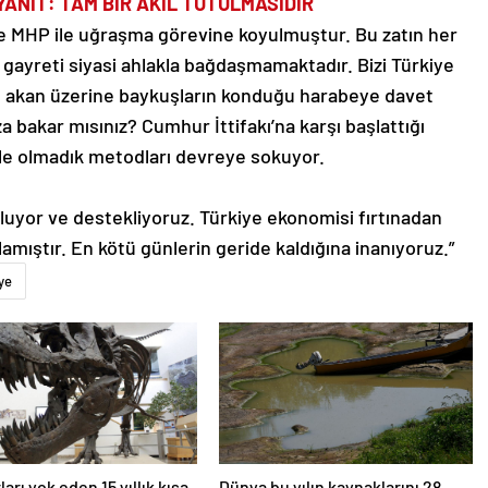
YANIT: TAM BİR AKIL TUTULMASIDIR
nde MHP ile uğraşma görevine koyulmuştur. Bu zatın her
 gayreti siyasi ahlakla bağdaşmamaktadır. Bizi Türkiye
ısı akan üzerine baykuşların konduğu harabeye davet
a bakar mısınız? Cumhur İttifakı’na karşı başlattığı
le olmadık metodları devreye sokuyor.
luyor ve destekliyoruz. Türkiye ekonomisi fırtınadan
amıştır. En kötü günlerin geride kaldığına inanıyoruz.”
ye
arı yok eden 15 yıllık kışa
Dünya bu yılın kaynaklarını 28