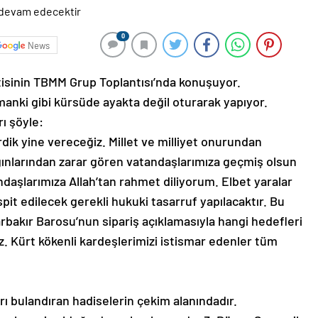
0
News
tisinin TBMM Grup Toplantısı’nda konuşuyor.
manki gibi kürsüde ayakta değil oturarak yapıyor.
rı şöyle:
rdik yine vereceğiz. Millet ve milliyet onurundan
ınlarından zarar gören vatandaşlarımıza geçmiş olsun
ndaşlarımıza Allah’tan rahmet diliyorum. Elbet yaralar
spit edilecek gerekli hukuki tasarruf yapılacaktır. Bu
arbakır Barosu’nun sipariş açıklamasıyla hangi hedefleri
z. Kürt kökenli kardeşlerimizi istismar edenler tüm
ı bulandıran hadiselerin çekim alanındadır.