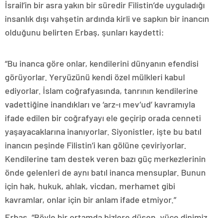
İsrail’in bir asra yakın bir süredir Filistin’de uyguladığı
insanlık dışı vahşetin ardında kirli ve sapkın bir inancın
olduğunu belirten Erbaş, şunları kaydetti:
“Bu inanca göre onlar, kendilerini dünyanın efendisi
görüyorlar. Yeryüzünü kendi özel mülkleri kabul
ediyorlar. İslam coğrafyasında, tanrının kendilerine
vadettiğine inandıkları ve ‘arz-ı mev’ud’ kavramıyla
ifade edilen bir coğrafyayı ele geçirip orada cenneti
yaşayacaklarına inanıyorlar. Siyonistler, işte bu batıl
inancın peşinde Filistin’i kan gölüne çeviriyorlar.
Kendilerine tam destek veren bazı güç merkezlerinin
önde gelenleri de aynı batıl inanca mensuplar. Bunun
için hak, hukuk, ahlak, vicdan, merhamet gibi
kavramlar, onlar için bir anlam ifade etmiyor.”
Erbaş, “Böyle bir ortamda bizlere düşen, yüce dinimiz