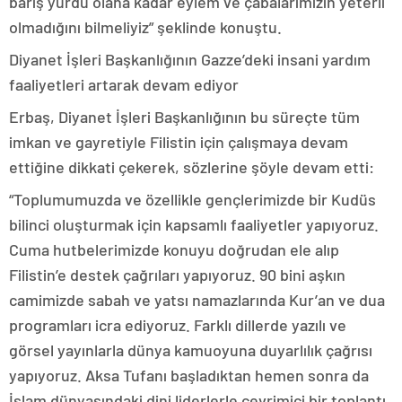
barış yurdu olana kadar eylem ve çabalarımızın yeterli
olmadığını bilmeliyiz” şeklinde konuştu.
Diyanet İşleri Başkanlığının Gazze’deki insani yardım
faaliyetleri artarak devam ediyor
Erbaş, Diyanet İşleri Başkanlığının bu süreçte tüm
imkan ve gayretiyle Filistin için çalışmaya devam
ettiğine dikkati çekerek, sözlerine şöyle devam etti:
“Toplumumuzda ve özellikle gençlerimizde bir Kudüs
bilinci oluşturmak için kapsamlı faaliyetler yapıyoruz.
Cuma hutbelerimizde konuyu doğrudan ele alıp
Filistin’e destek çağrıları yapıyoruz. 90 bini aşkın
camimizde sabah ve yatsı namazlarında Kur’an ve dua
programları icra ediyoruz. Farklı dillerde yazılı ve
görsel yayınlarla dünya kamuoyuna duyarlılık çağrısı
yapıyoruz. Aksa Tufanı başladıktan hemen sonra da
İslam dünyasındaki dini liderlerle çevrimiçi bir toplantı