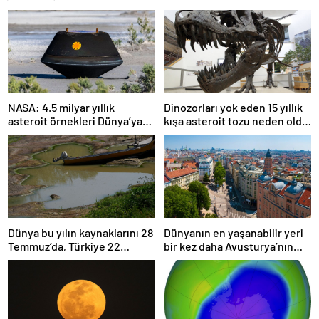
NASA: 4.5 milyar yıllık
Dinozorları yok eden 15 yıllık
asteroit örnekleri Dünya’ya
kışa asteroit tozu neden oldu
getirildi; yaşamın
| Araştırma
başlangıcına ışık tutabilir
Dünya bu yılın kaynaklarını 28
Dünyanın en yaşanabilir yeri
Temmuz’da, Türkiye 22
bir kez daha Avusturya’nın
Haziran’da tüketti
başkenti Viyana oldu