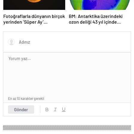
Fotoğraflarla dünyanın birçok
BM: Antarktika üzerindeki
yerinden ‘Süper Ay’
ozon deliği 43 yıl içinde
manzaraları
tamamen iyileşebilir
En az 10 karakter gerekli
Gönder