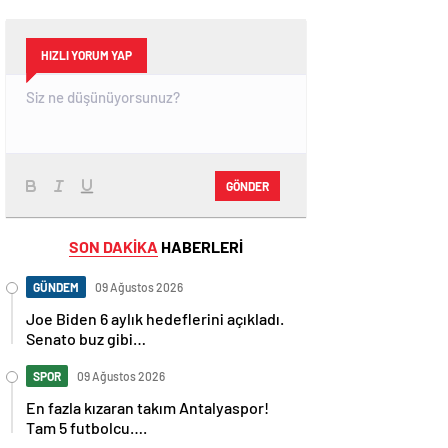
HIZLI YORUM YAP
GÖNDER
SON DAKİKA
HABERLERİ
GÜNDEM
09 Ağustos 2026
Joe Biden 6 aylık hedeflerini açıkladı.
Senato buz gibi…
SPOR
09 Ağustos 2026
En fazla kızaran takım Antalyaspor!
Tam 5 futbolcu….