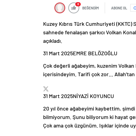
0
BEĞENDİM
ABONE OL
Kuzey Kıbrıs Türk Cumhuriyeti (KKTC) Sa
sahnede fenalaşan şarkıcı Volkan Kona
açıkladı.
31 Mart 2025
EMRE BELÖZOĞLU
Çok değerli ağabeyim, kuzenim Volkan 
içerisindeyim. Tarifi çok zor… Allah’ta
31 Mart 2025
NİYAZİ KOYUNCU
20 yıl önce ağabeyimi kaybettim, şimdi
bilmiyorum. Şunu biliyorum ki hayat ge
Çok ama çok üzgünüm. Işıklar içinde uy