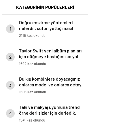
KATEGORİNİN POPÜLERLERİ
Doğru emzirme yöntemleri
nelerdir, sütün yettiği nasıl
1
anlaşılır?
2118 kez okundu
Taylor Swift yeni albüm planları
için düğmeye bastığını sosyal
2
medyadan duyurdu!
1692 kez okundu
Bu kış kombinlere doyacağınız
onlarca model ve onlarca detay.
3
1606 kez okundu
Takı ve makyaj uyumuna trend
örnekleri sizler için derledik.
4
1541 kez okundu