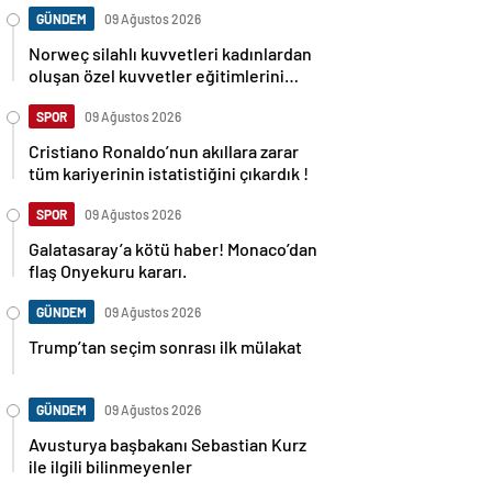
GÜNDEM
09 Ağustos 2026
Norweç silahlı kuvvetleri kadınlardan
oluşan özel kuvvetler eğitimlerini
başlattı.
SPOR
09 Ağustos 2026
Cristiano Ronaldo’nun akıllara zarar
tüm kariyerinin istatistiğini çıkardık !
SPOR
09 Ağustos 2026
Galatasaray’a kötü haber! Monaco’dan
flaş Onyekuru kararı.
GÜNDEM
09 Ağustos 2026
Trump’tan seçim sonrası ilk mülakat
GÜNDEM
09 Ağustos 2026
Avusturya başbakanı Sebastian Kurz
ile ilgili bilinmeyenler