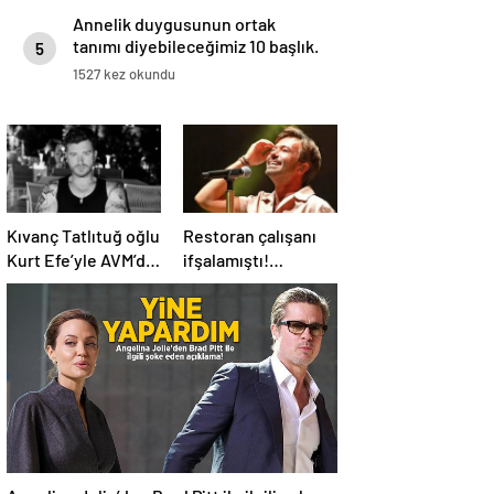
Annelik duygusunun ortak
tanımı diyebileceğimiz 10 başlık.
5
1527 kez okundu
Kıvanç Tatlıtuğ oğlu
Restoran çalışanı
Kurt Efe’yle AVM’de
ifşalamıştı!
görüntülendi!
Yalın’dan ‘maden
“Birlikte geçirdiğimi
suyu için beni
her an..”
ağlattı’ iddialarına
yanıt geldi: Eğer
istemeden birini
kırmışsam…