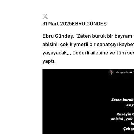
31 Mart 2025
EBRU GÜNDEŞ
Ebru Gündeş, “Zaten buruk bir bayram
abisini, çok kıymetli bir sanatçıyı ka
yaşayacak… Değerli ailesine ve tüm sev
yaptı.