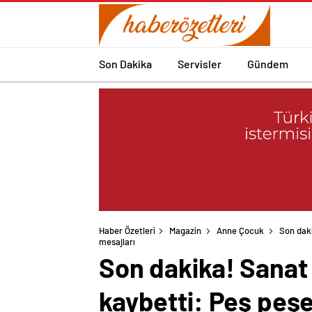
Son Dakika
Servisler
Gündem
Haber Özetleri
Magazin
Anne Çocuk
Son daki
mesajları
Son dakika! Sanat 
kaybetti: Peş peşe