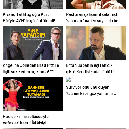
Kıvanç Tatlıtuğ oğlu Kurt
Restoran çalışanı ifşalamıştı!
Efe’yle AVM’de görüntülendi!
Yalın’dan ‘maden suyu için beni
“Birlikte geçirdiğimi her an..”
ağlattı’ iddialarına yanıt geldi:
Eğer istemeden birini
kırmışsam…
Ertan Saban’ın eşi tanıdık
Angelina Jolie’den Brad Pitt ile
çıktı! Kendisi kadar ünlü bir
ilgili şoke eden açıklama! ‘Yine
oyuncuymuş
yapardım’
Survivor ödülünü duyan
Yasmin Erbil göz yaşlarını
tutamadı! ‘Heyecandan
öleceğim’
Hadise kırmızı elbisesiyle
nefesleri kesti! İki kişiyi