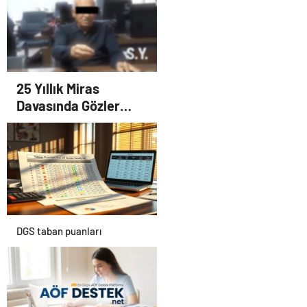
UETDS Nedir ? Uetds.com
İle Akıllı Dijital Taşımacılık
Yazılımı
25 Yıllık Miras
Davasında Gözler
Temmuz Ayındaki
Karar Duruşmasına
Çevrildi
DGS taban puanları