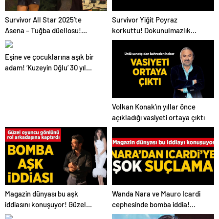
Survivor All Star 2025’te
Survivor Yiğit Poyraz
Asena – Tuğba düellosu!
korkuttu! Dokunulmazlık
Adaya veda eden yarışmacı
oyununda sakatlandı
belli oldu
Eşine ve çocuklarına aşık bir
adam! ‘Kuzeyin Oğlu’ 30 yıl
sonra hayalindeki düğünü
yaptı
Volkan Konak’ın yıllar önce
açıkladığı vasiyeti ortaya çıktı
Magazin dünyası bu aşk
Wanda Nara ve Mauro Icardi
iddiasını konuşuyor! Güzel
cephesinde bomba iddia!
oyuncu bakın gönlünü kime
‘Defalarca vurdu’