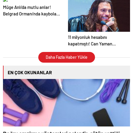
kaptırdı
Müge Anlı’da mutlu anlar!
Belgrad Ormanı’nda kaybolan
Ece Gürel bulundu
11 milyonluk hesabını
kapatmıştı! Can Yaman
Instagram’a geri döndü
Daha Fazla Haber Yükle
EN ÇOK OKUNANLAR