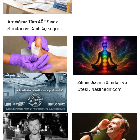
Aradığınız Tüm AÖF Sınav
Soruları ve Canlı Açıköğretim
Forumu Burada
Ortopodoloji İle Diyabetik
Zihnin Gizemli Sınırları ve
Ayak Yarası Tedavisi
Ötesi : Nasılnedir.com
UETDS Nedir ? Uetds.com
İle Akıllı Dijital Taşımacılık
Yazılımı