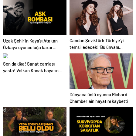
görünce sahnede ağladı
Candan Şeviktürk Türkiye’yi
Uzak Şehir’in Kaya’sı Atakan
temsil edecek! ‘Bu ünvanı
Özkaya oyunculuğa karar
taşımanın onurunu yaşıyorum’
verdiği anı açıkladı! ‘Gerçek
ilişkiler kurmayı severim’
Son dakika! Sanat camiası
yasta! Volkan Konak hayatını
kaybetti: Peş peşe taziye
mesajları
Dünyaca ünlü oyuncu Richard
Chamberlain hayatını kaybetti