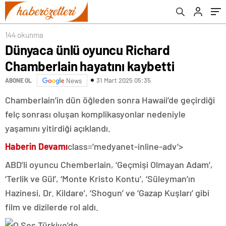
oldu
144 okunma
Dünyaca ünlü oyuncu Richard
Chamberlain hayatını kaybetti
31 Mart 2025 05:35
ABONE OL
News
Chamberlain’in dün öğleden sonra Hawaii’de geçirdiği
felç sonrası oluşan komplikasyonlar nedeniyle
yaşamını yitirdiği açıklandı.
Haberin Devamı
class=’medyanet-inline-adv’>
ABD’li oyuncu Chemberlain, ‘Geçmişi Olmayan Adam’,
‘Terlik ve Gül’, ‘Monte Kristo Kontu’, ‘Süleyman’ın
Hazinesi, Dr. Kildare’, ‘Shogun’ ve ‘Gazap Kuşları’ gibi
film ve dizilerde rol aldı.