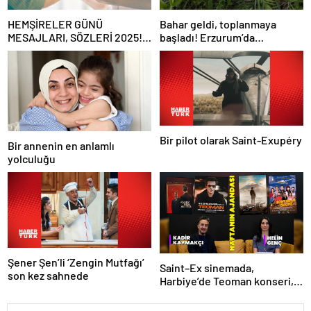
HEMŞİRELER GÜNÜ
Bahar geldi, toplanmaya
MESAJLARI, SÖZLERİ 2025!
başladı! Erzurum’da
Sevgiliye, arkadaşa, eşe
vatandaşlara zehirli mantar
anlamlı, resimli Hemşireler
uyarısı: Ölümcül olabilir
Günü ile ilgili sözler…
Bir pilot olarak Saint-Exupéry
Bir annenin en anlamlı
yolculuğu
Şener Şen’li ‘Zengin Mutfağı’
Saint–Ex sinemada,
son kez sahnede
Harbiye’de Teoman konseri,
sahnede İçimizdeki Şeytan!
İşte kültür sanat ajandası