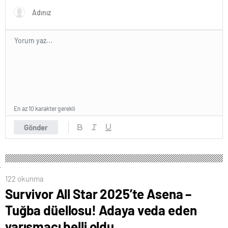
En az 10 karakter gerekli
Gönder
122 okunma
Survivor All Star 2025’te Asena –
Tuğba düellosu! Adaya veda eden
yarışmacı belli oldu