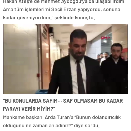
Hakan Ateş’e de Mehmet Aydoğdu’ya da ulaşabilirdim.
Ama tüm işlemlerimi Seçil Erzan yapıyordu, sonuna
kadar güveniyordum.” şeklinde konuştu.
“BU KONULARDA SAFIM… SAF OLMASAM BU KADAR
PARAYI VERİR MİYİM?”
Mahkeme başkanı Arda Turan’a “Bunun dolandırıcılık
olduğunu ne zaman anladınız?” diye sordu.