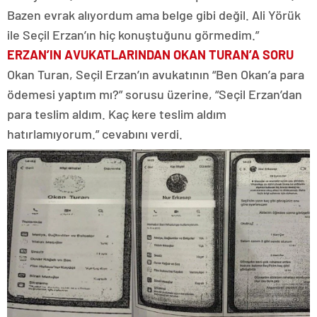
Bazen evrak alıyordum ama belge gibi değil. Ali Yörük
ile Seçil Erzan’ın hiç konuştuğunu görmedim.”
ERZAN’IN AVUKATLARINDAN OKAN TURAN’A SORU
Okan Turan, Seçil Erzan’ın avukatının “Ben Okan’a para
ödemesi yaptım mı?” sorusu üzerine, “Seçil Erzan’dan
para teslim aldım. Kaç kere teslim aldım
hatırlamıyorum.” cevabını verdi.