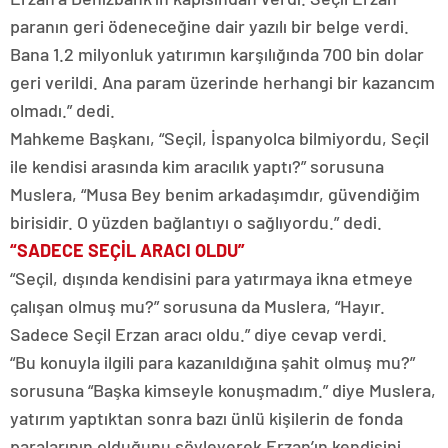
paranın geri ödeneceğine dair yazılı bir belge verdi.
Bana 1.2 milyonluk yatırımın karşılığında 700 bin dolar
geri verildi. Ana param üzerinde herhangi bir kazancım
olmadı.” dedi.
Mahkeme Başkanı, “Seçil, İspanyolca bilmiyordu, Seçil
ile kendisi arasında kim aracılık yaptı?” sorusuna
Muslera, “Musa Bey benim arkadaşımdır, güvendiğim
birisidir. O yüzden bağlantıyı o sağlıyordu.” dedi.
“SADECE SEÇİL ARACI OLDU”
“Seçil, dışında kendisini para yatırmaya ikna etmeye
çalışan olmuş mu?” sorusuna da Muslera, “Hayır.
Sadece Seçil Erzan aracı oldu.” diye cevap verdi.
“Bu konuyla ilgili para kazanıldığına şahit olmuş mu?”
sorusuna “Başka kimseyle konuşmadım.” diye Muslera,
yatırım yaptıktan sonra bazı ünlü kişilerin de fonda
paralarının olduğunu söyleyerek Erzan’ın kendisini