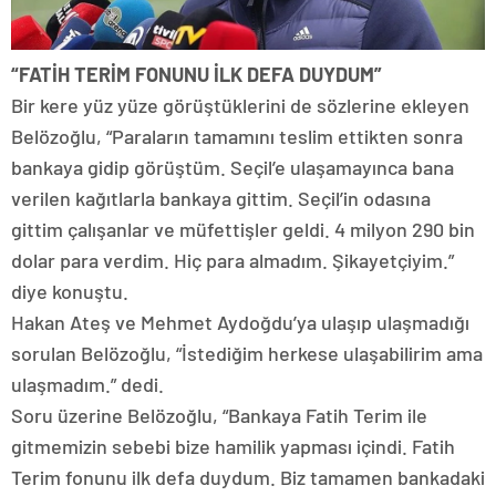
“FATİH TERİM FONUNU İLK DEFA DUYDUM”
Bir kere yüz yüze görüştüklerini de sözlerine ekleyen
Belözoğlu, “Paraların tamamını teslim ettikten sonra
bankaya gidip görüştüm. Seçil’e ulaşamayınca bana
verilen kağıtlarla bankaya gittim. Seçil’in odasına
gittim çalışanlar ve müfettişler geldi. 4 milyon 290 bin
dolar para verdim. Hiç para almadım. Şikayetçiyim.”
diye konuştu.
Hakan Ateş ve Mehmet Aydoğdu’ya ulaşıp ulaşmadığı
sorulan Belözoğlu, “İstediğim herkese ulaşabilirim ama
ulaşmadım.” dedi.
Soru üzerine Belözoğlu, “Bankaya Fatih Terim ile
gitmemizin sebebi bize hamilik yapması içindi. Fatih
Terim fonunu ilk defa duydum. Biz tamamen bankadaki