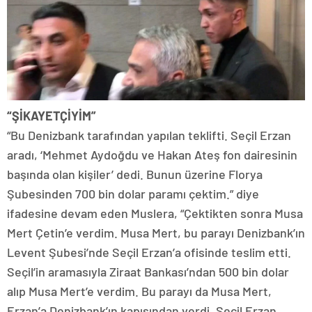
“ŞİKAYETÇİYİM”
“Bu Denizbank tarafından yapılan teklifti. Seçil Erzan
aradı, ‘Mehmet Aydoğdu ve Hakan Ateş fon dairesinin
başında olan kişiler’ dedi. Bunun üzerine Florya
Şubesinden 700 bin dolar paramı çektim.” diye
ifadesine devam eden Muslera, “Çektikten sonra Musa
Mert Çetin’e verdim. Musa Mert, bu parayı Denizbank’ın
Levent Şubesi’nde Seçil Erzan’a ofisinde teslim etti.
Seçil’in aramasıyla Ziraat Bankası’ndan 500 bin dolar
alıp Musa Mert’e verdim. Bu parayı da Musa Mert,
Erzan’a Denizbank’ın kapısından verdi. Seçil Erzan