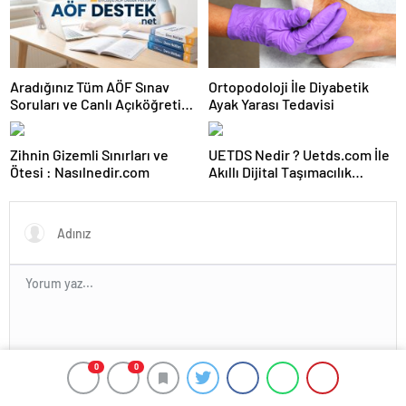
Aradığınız Tüm AÖF Sınav
Ortopodoloji İle Diyabetik
Soruları ve Canlı Açıköğretim
Ayak Yarası Tedavisi
Forumu Burada
Zihnin Gizemli Sınırları ve
UETDS Nedir ? Uetds.com İle
Ötesi : Nasılnedir.com
Akıllı Dijital Taşımacılık
Yazılımı
0
0
En az 10 karakter gerekli