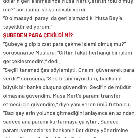
doların geri alınmasında Musa Mert Çetin’in rolü olmuş
mu?” sorusuna ise şu cevabı verdi:
“O olmasaydı parayı da geri alamazdık, Musa Bey’e
teşekkür ediyorum.”
ŞUBEDEN PARA ÇEKİLDİ Mİ?
“Şubeye gidip bizzat para çekme işlemi olmuş mu?”
sorusuna ise Muslera, “Gittim fakat herhangi bir işlem
gerçekleşmedim.” dedi.
“Seçil’i tanımadığını söylemişti. Ona mı güvenerek para
verdi?” sorusuna, “Seçil’i tanımıyordum, bankanın
büyük bir banka oluşuna güvendim. Seçil’in de müdür
olmasına güvendim. Musa Mert’e paramı transfer
etmesi için güvendim.” diye yanı veren ünlü futbolcu,
“Bazı şeylerin yolunda gitmediğini anlayınca en azından
sadece ana paramı kurtarmaya çalıştım. Sadece
paramı vermezlerse bankanın üst düzey yönetimine