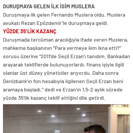
DURUŞMAYA GELEN İLK İSİM MUSLERA
Duruşmaya ilk gelen Fernando Muslera oldu. Muslera
avukatı Rezan Epözdemir’le duruşmaya geldi.
YÜZDE 35’LİK KAZANÇ
Duruşmada tercüman aracılığıyla ifade veren Muslera,
mahkeme başkanının “Para vermeye kim ikna etti?”
sorusu üzerine “2011’de Seçil Erzan’ı tanıdım. Bankadan
arayarak tekliflerde bulunuyorlardı, finans işiyle ilgili
olanlar üst düzey yöneticiler arıyordu. Daha sonra
Denizbank’ın fon hesabıyla ilgilenen Seçil Erzan beni
aramaya başladı.” dedi ve Erzan’ın 1,5-2 aylık sürede
yüzde 35’lik kazanç teklif ettiğini dile getirdi.