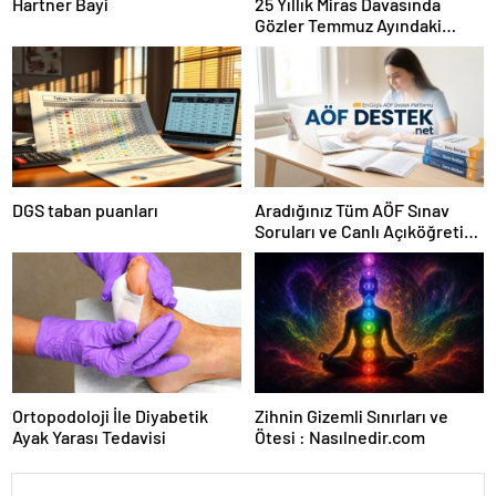
Hartner Bayi
25 Yıllık Miras Davasında
Gözler Temmuz Ayındaki
Karar Duruşmasına Çevrildi
DGS taban puanları
Aradığınız Tüm AÖF Sınav
Soruları ve Canlı Açıköğretim
Forumu Burada
Ortopodoloji İle Diyabetik
Zihnin Gizemli Sınırları ve
Ayak Yarası Tedavisi
Ötesi : Nasılnedir.com