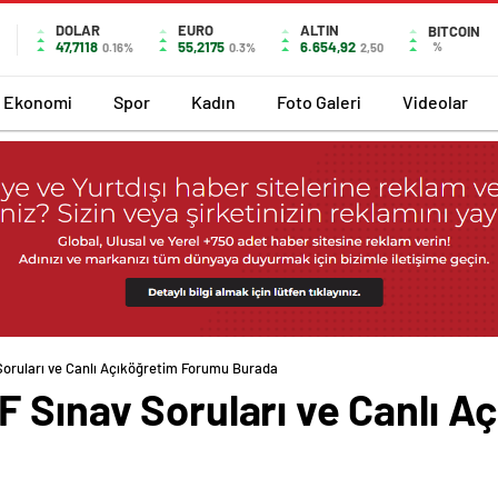
DOLAR
EURO
ALTIN
BITCOIN
47,7118
55,2175
6.654,92
%
0.16%
0.3%
2,50
Ekonomi
Spor
Kadın
Foto Galeri
Videolar
Soruları ve Canlı Açıköğretim Forumu Burada
F Sınav Soruları ve Canlı 