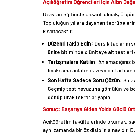
Açıköğretim Öğrencileri İçin Altın Değ
Uzaktan eğitimde başarılı olmak, örgün
Topluluğun yıllara dayanan tecrübeleri
kısaltacaktır:
Düzenli Takip Edin:
Ders kitaplarını 
ünite bitiminde o üniteye ait testleri
Tartışmalara Katılın:
Anlamadığınız b
başkasına anlatmak veya bir tartışmad
Son Hafta Sadece Soru Çözün:
Sınav
Geçmiş test havuzuna gömülün ve bol b
dönüp ufak tekrarlar yapın.
Sonuç: Başarıya Giden Yolda Güçlü Ort
Açıköğretim fakültelerinde okumak, sa
aynı zamanda bir öz disiplin sınavıdır. B