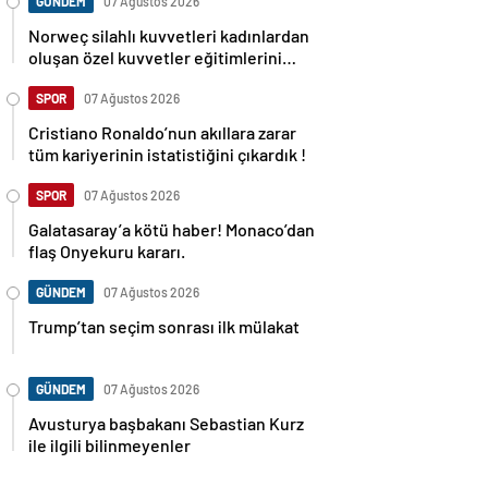
GÜNDEM
07 Ağustos 2026
Norweç silahlı kuvvetleri kadınlardan
oluşan özel kuvvetler eğitimlerini
başlattı.
SPOR
07 Ağustos 2026
Cristiano Ronaldo’nun akıllara zarar
tüm kariyerinin istatistiğini çıkardık !
SPOR
07 Ağustos 2026
Galatasaray’a kötü haber! Monaco’dan
flaş Onyekuru kararı.
GÜNDEM
07 Ağustos 2026
Trump’tan seçim sonrası ilk mülakat
GÜNDEM
07 Ağustos 2026
Avusturya başbakanı Sebastian Kurz
ile ilgili bilinmeyenler