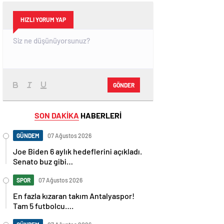
HIZLI YORUM YAP
GÖNDER
SON DAKİKA
HABERLERİ
GÜNDEM
07 Ağustos 2026
Joe Biden 6 aylık hedeflerini açıkladı.
Senato buz gibi…
SPOR
07 Ağustos 2026
En fazla kızaran takım Antalyaspor!
Tam 5 futbolcu….