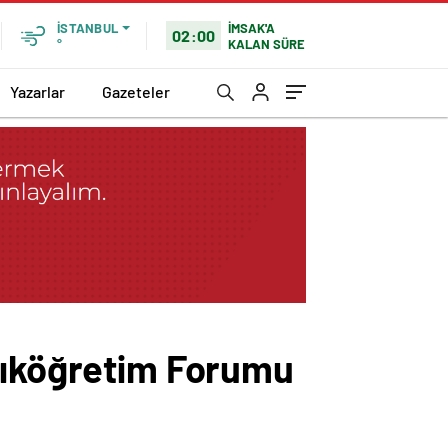
İMSAK'A
İSTANBUL
02:00
KALAN SÜRE
°
Yazarlar
Gazeteler
Açıköğretim Forumu