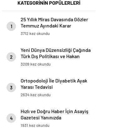
KATEGORİNİN POPÜLERLERİ
25 Yıllık Miras Davasında Gözler
Temmuz Ayındaki Karar
1
Duruşmasına Çevrildi
3712 kez okundu
Yeni Dünya Düzensizliği Çağında
Türk Dış Politikası ve Hakan
2
Fidan Faktörü
3209 kez okundu
Ortopodoloji İle Diyabetik Ayak
Yarası Tedavisi
3
2634 kez okundu
Hızlı ve Doğru Haber İçin Asayiş
Gazetesi Yanınızda
4
1931 kez okundu