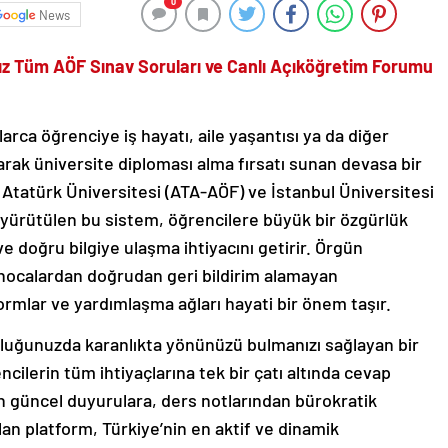
0
News
ız Tüm AÖF Sınav Soruları ve Canlı Açıköğretim Forumu
arca öğrenciye iş hayatı, aile yaşantısı ya da diğer
arak üniversite diploması alma fırsatı sunan devasa bir
 Atatürk Üniversitesi (ATA-AÖF) ve İstanbul Üniversitesi
a yürütülen bu sistem, öğrencilere büyük bir özgürlük
ve doğru bilgiye ulaşma ihtiyacını getirir. Örgün
hocalardan doğrudan geri bildirim alamayan
tformlar ve yardımlaşma ağları hayati bir önem taşır.
uluğunuzda karanlıkta yönünüzü bulmanızı sağlayan bir
cilerin tüm ihtiyaçlarına tek bir çatı altında cevap
en güncel duyurulara, ders notlarından bürokratik
an platform, Türkiye’nin en aktif ve dinamik