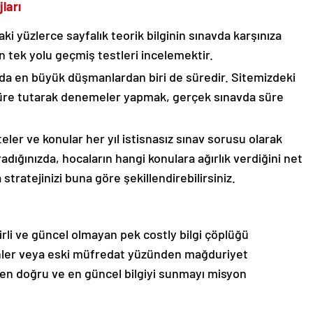
ları
ki yüzlerce sayfalık teorik bilginin sınavda karşınıza
n tek yolu geçmiş testleri incelemektir.
a en büyük düşmanlardan biri de süredir. Sitemizdeki
üre tutarak denemeler yapmak, gerçek sınavda süre
.
eler ve konular her yıl istisnasız sınav sorusu olarak
radığınızda, hocaların hangi konulara ağırlık verdiğini net
 stratejinizi buna göre şekillendirebilirsiniz.
kirli ve güncel olmayan pek costly bilgi çöplüğü
rihler veya eski müfredat yüzünden mağduriyet
n doğru ve en güncel bilgiyi sunmayı misyon