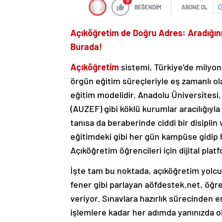
0
BEĞENDİM
ABONE OL
Açıköğretim de Doğru Adres: Aradığın
Burada!
Açıköğretim
sistemi, Türkiye’de milyonl
örgün eğitim süreçleriyle eş zamanlı ol
eğitim modelidir. Anadolu Üniversitesi,
(AUZEF) gibi köklü kurumlar aracılığıyl
tanısa da beraberinde ciddi bir disiplin 
eğitimdeki gibi her gün kampüse gidip 
Açıköğretim öğrencileri için dijital pla
İşte tam bu noktada, açıköğretim yolc
fener gibi parlayan aöfdestek.net, öğren
veriyor. Sınavlara hazırlık sürecinden 
işlemlere kadar her adımda yanınızda ol