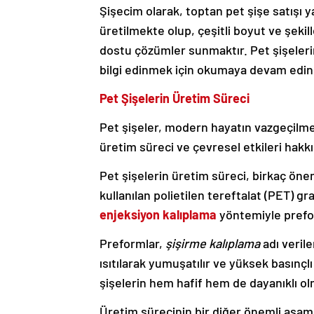
Şişecim olarak, toptan pet şişe satışı 
üretilmekte olup, çeşitli boyut ve şek
dostu çözümler sunmaktır. Pet şişelerin
bilgi edinmek için okumaya devam edin
Pet Şişelerin Üretim Süreci
Pet şişeler, modern hayatın vazgeçilmez
üretim süreci ve çevresel etkileri hakkı
Pet şişelerin üretim süreci, birkaç öne
kullanılan polietilen tereftalat (PET) gr
enjeksiyon kalıplama
yöntemiyle prefor
Preformlar,
şişirme kalıplama
adı verile
ısıtılarak yumuşatılır ve yüksek basınçlı 
şişelerin hem hafif hem de dayanıklı ol
Üretim sürecinin bir diğer önemli aşam