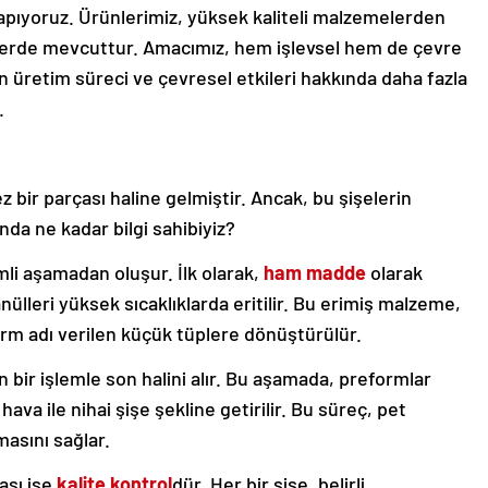
yapıyoruz. Ürünlerimiz, yüksek kaliteli malzemelerden
illerde mevcuttur. Amacımız, hem işlevsel hem de çevre
 üretim süreci ve çevresel etkileri hakkında daha fazla
.
 bir parçası haline gelmiştir. Ancak, bu şişelerin
nda ne kadar bilgi sahibiyiz?
mli aşamadan oluşur. İlk olarak,
ham madde
olarak
anülleri yüksek sıcaklıklarda eritilir. Bu erimiş malzeme,
m adı verilen küçük tüplere dönüştürülür.
n bir işlemle son halini alır. Bu aşamada, preformlar
hava ile nihai şişe şekline getirilir. Bu süreç, pet
masını sağlar.
ası ise
kalite kontrol
dür. Her bir şişe, belirli