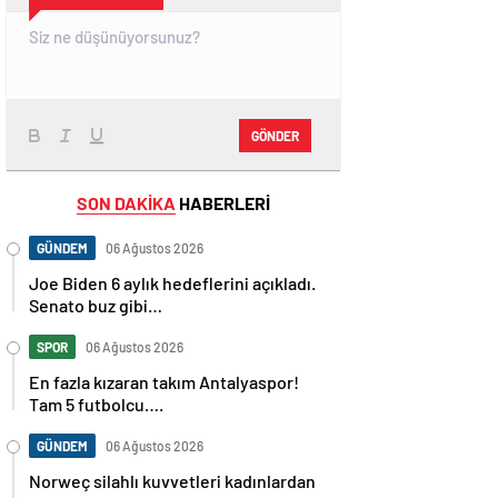
GÖNDER
SON DAKİKA
HABERLERİ
GÜNDEM
06 Ağustos 2026
Joe Biden 6 aylık hedeflerini açıkladı.
Senato buz gibi…
SPOR
06 Ağustos 2026
En fazla kızaran takım Antalyaspor!
Tam 5 futbolcu….
GÜNDEM
06 Ağustos 2026
Norweç silahlı kuvvetleri kadınlardan