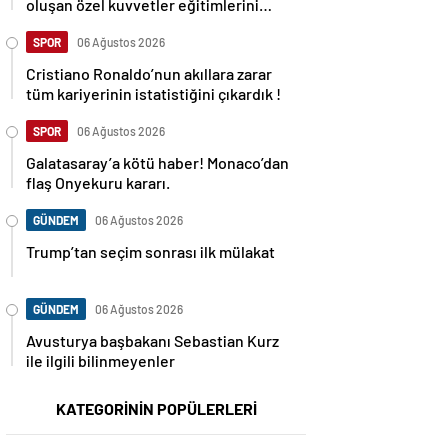
oluşan özel kuvvetler eğitimlerini
başlattı.
SPOR
06 Ağustos 2026
Cristiano Ronaldo’nun akıllara zarar
tüm kariyerinin istatistiğini çıkardık !
SPOR
06 Ağustos 2026
Galatasaray’a kötü haber! Monaco’dan
flaş Onyekuru kararı.
GÜNDEM
06 Ağustos 2026
Trump’tan seçim sonrası ilk mülakat
GÜNDEM
06 Ağustos 2026
Avusturya başbakanı Sebastian Kurz
ile ilgili bilinmeyenler
KATEGORİNİN POPÜLERLERİ