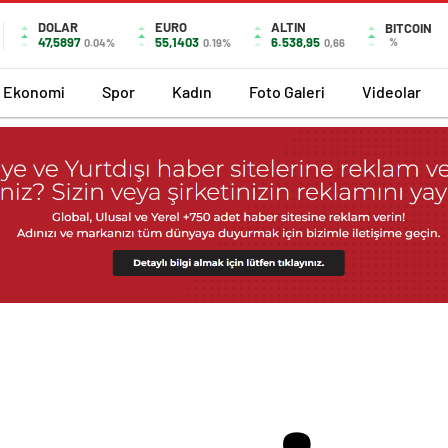
DOLAR
EURO
ALTIN
BITCOIN
47,5897
55,1403
6.538,95
%
0.04%
0.19%
0,66
Ekonomi
Spor
Kadın
Foto Galeri
Videolar