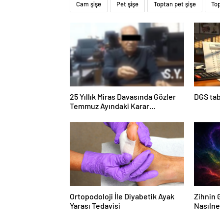
Cam şişe
Pet şişe
Toptan pet şişe
Top
25 Yıllık Miras Davasında Gözler
DGS tab
Temmuz Ayındaki Karar
Duruşmasına Çevrildi
Ortopodoloji İle Diyabetik Ayak
Zihnin G
Yarası Tedavisi
Nasılne