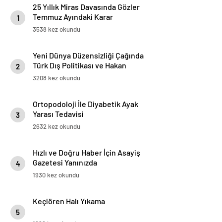
25 Yıllık Miras Davasında Gözler
Temmuz Ayındaki Karar
1
Duruşmasına Çevrildi
3538 kez okundu
Yeni Dünya Düzensizliği Çağında
Türk Dış Politikası ve Hakan
2
Fidan Faktörü
3208 kez okundu
Ortopodoloji İle Diyabetik Ayak
Yarası Tedavisi
3
2632 kez okundu
Hızlı ve Doğru Haber İçin Asayiş
Gazetesi Yanınızda
4
1930 kez okundu
Keçiören Halı Yıkama
5