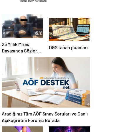
1898 kez okundu
25 Yıllık Miras
DGS taban puanları
Davasında Gözler
Temmuz Ayındaki
Karar Duruşmasına
Çevrildi
Aradığınız Tüm AÖF Sınav Soruları ve Canlı
Açıköğretim Forumu Burada