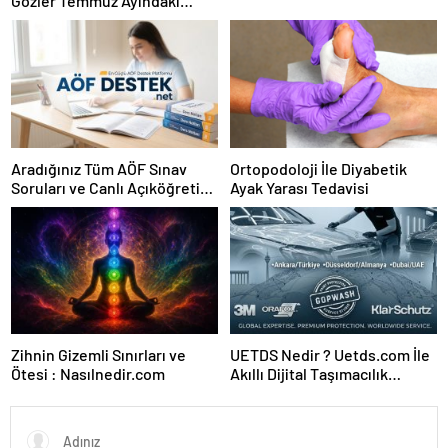
Gözler Temmuz Ayındaki
Karar Duruşmasına Çevrildi
Aradığınız Tüm AÖF Sınav
Ortopodoloji İle Diyabetik
Soruları ve Canlı Açıköğretim
Ayak Yarası Tedavisi
Forumu Burada
Zihnin Gizemli Sınırları ve
UETDS Nedir ? Uetds.com İle
Ötesi : Nasılnedir.com
Akıllı Dijital Taşımacılık
Yazılımı