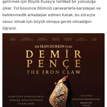
getirmek için Büyük Kuzey’e tehlikeli bir yolculuğa
çıkar. Yol boyunca ölümcül canavarlarla karşılaşan ve
beklenmedik arkadaşlar edinen Katak, bu süreçte
cesur olmak için büyük olmaya gerek olmadığını
öğrenir.