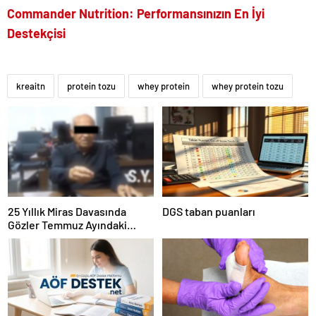
Commander Nutrition: Performansınızın En İyi
Destekçisi
kreaitn
protein tozu
whey protein
whey protein tozu
25 Yıllık Miras Davasında
DGS taban puanları
Gözler Temmuz Ayındaki
Karar Duruşmasına Çevrildi