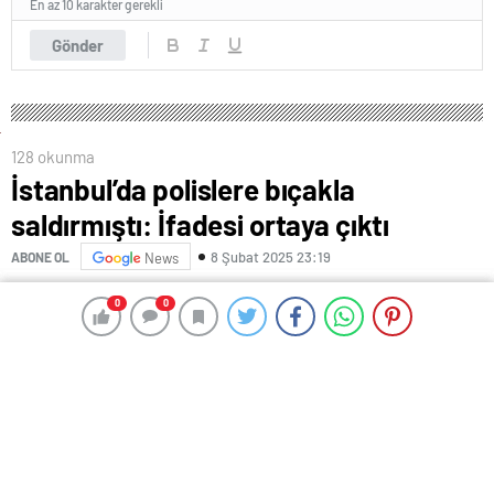
En az 10 karakter gerekli
Gönder
128 okunma
İstanbul’da polislere bıçakla
saldırmıştı: İfadesi ortaya çıktı
8 Şubat 2025 23:19
ABONE OL
News
0
0
0
0
İstanbul’da dün öğle saatlerinde Bağcılar Bağcılar