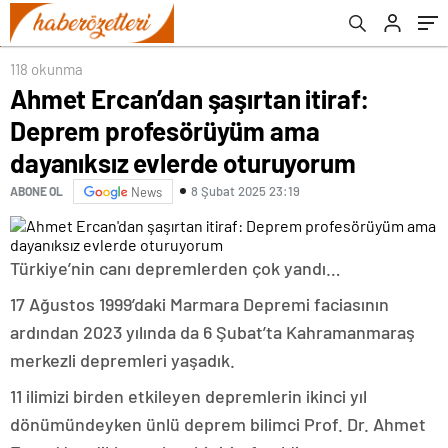
oturuyorum
118 okunma
Ahmet Ercan’dan şaşırtan itiraf:
Deprem profesörüyüm ama
dayanıksız evlerde oturuyorum
8 Şubat 2025 23:19
ABONE OL
News
Türkiye’nin canı depremlerden çok yandı…
17 Ağustos 1999’daki Marmara Depremi faciasının
ardından 2023 yılında da 6 Şubat’ta Kahramanmaraş
merkezli depremleri yaşadık.
11 ilimizi birden etkileyen depremlerin ikinci yıl
dönümündeyken ünlü deprem bilimci Prof. Dr. Ahmet