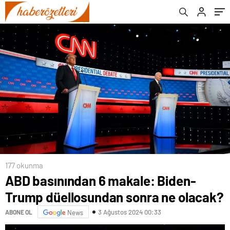
177 okunma
ABD basınından 6 makale: Biden-
Trump düellosundan sonra ne olacak?
3 Ağustos 2024 00:33
ABONE OL
News