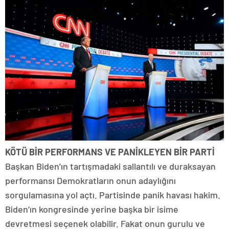
KÖTÜ BİR PERFORMANS VE PANİKLEYEN BİR PARTİ
Başkan Biden’ın tartışmadaki sallantılı ve duraksayan
performansı Demokratların onun adaylığını
sorgulamasına yol açtı. Partisinde panik havası hakim.
Biden’ın kongresinde yerine başka bir isime
devretmesi seçenek olabilir. Fakat onun gurulu ve