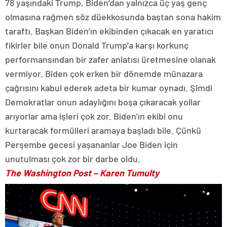
78 yaşındaki Trump, Biden’dan yalnızca üç yaş genç
olmasına rağmen söz düekkosunda baştan sona hakim
taraftı. Başkan Biden’ın ekibinden çıkacak en yaratıcı
fikirler bile onun Donald Trump’a karşı korkunç
performansından bir zafer anlatısı üretmesine olanak
vermiyor. Biden çok erken bir dönemde münazara
çağrısını kabul ederek adeta bir kumar oynadı. Şimdi
Demokratlar onun adaylığını boşa çıkaracak yollar
arıyorlar ama işleri çok zor. Biden’ın ekibi onu
kurtaracak formülleri aramaya başladı bile. Çünkü
Perşembe gecesi yaşananlar Joe Biden için
unutulması çok zor bir darbe oldu.
The Washington Post
– Karen Tumulty