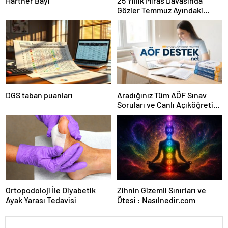
Hartner Bayi
25 Yıllık Miras Davasında
Gözler Temmuz Ayındaki
Karar Duruşmasına Çevrildi
DGS taban puanları
Aradığınız Tüm AÖF Sınav
Soruları ve Canlı Açıköğretim
Forumu Burada
Ortopodoloji İle Diyabetik
Zihnin Gizemli Sınırları ve
Ayak Yarası Tedavisi
Ötesi : Nasılnedir.com