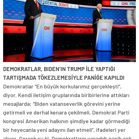
DEMOKRATLAR, BIDEN’IN TRUMP İLE YAPTIĞI
TARTIŞMADA TÖKEZLEMESİYLE PANİĞE KAPILDI
Demokratlar “En büyük korkularımız gerçekleşti”,
diyor. Kendi iletişim gruplarında biribirlerine attıkları
mesajlarda; “Biden vatanseverlik görevini yerine
getirmeli ve derhal kenara çekilmeli, Demokrat Parti
kongresi Amerikan halkının şimdiye kadar görmediği
bir heyecanla yeni adayını ilan etmeli”, ifadeleri yer
alıyor. Gerçek şu ki, Demokratların yaşadığı panik çok