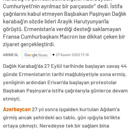
Cumhuriyeti'nin ayrılmaz bir parçasıdır” dedi. İstifa
çağrılarını kabul etmeyen Başbakan Paşinyan Dağlık
karabağ'ın sözde lideri Arayik Harutyunyan'la
görüştü. Ermenistan'a verdiği desteği saklamayan
Fransa Cumhurbaşkanı Macron ise dikkat çeken bir
ziyaret gerçekleştirdi.
27 Kasım 2020 17:16
ABONE OL
News
Dağlık Karabağ’da 27 Eylül tarihinde başlayan savaş 44
günde Ermenistan’ın tarihi mağlubiyetiyle sona ermiş,
yenilginin ardından Erivan’da başlayan protestolar
Başbakan Paşinyan’a istifa çağrılarıyla günlerce devam
etmişti.
Azerbaycan
27 yıl sonra işgalden kurtulan Ağdam’a
girmiş ancak şehirdeki acı tablo, gün ışığıyla birlikte
ortaya çıkmıştı. Neredeyse tek bir sağlam bina