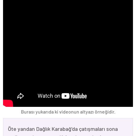
Burası yukarıda ki videonun altyazı örneğidir.
Öte yandan Dağlık Karabağ’da çatışmaları sona