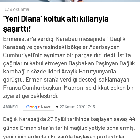
1039 okunma
‘Yeni Diana’ koltuk altı kıllarıyla
şaşırttı!
Ermenistan'a verdiği Karabağ mesajında “ Dağlık
Karabağ ve çevresindeki bölgeler Azerbaycan
Cumhuriyeti'nin ayrılmaz bir parçasıdır” dedi. İstifa
çağrılarını kabul etmeyen Başbakan Paşinyan Dağlık
karabağ'ın sözde lideri Arayik Harutyunyan'la
görüştü. Ermenistan'a verdiği desteği saklamayan
Fransa Cumhurbaşkanı Macron ise dikkat çeken bir
ziyaret gerçekleştirdi.
27 Kasım 2020 17:15
ABONE OL
News
Dağlık Karabağ’da 27 Eylül tarihinde başlayan savaş 44
günde Ermenistan’ın tarihi mağlubiyetiyle sona ermiş,
yenilginin ardından Erivan’da başlayan protestolar