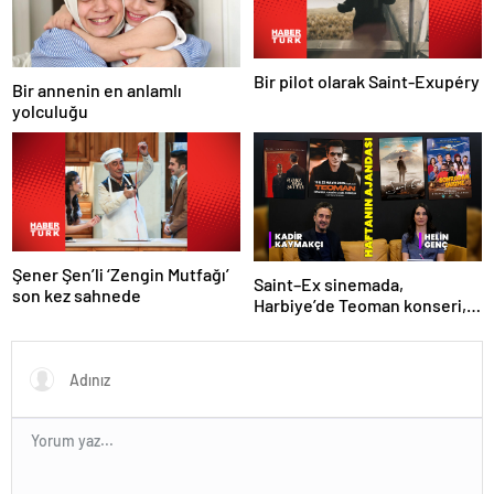
Bir pilot olarak Saint-Exupéry
Bir annenin en anlamlı
yolculuğu
Şener Şen’li ‘Zengin Mutfağı’
Saint–Ex sinemada,
son kez sahnede
Harbiye’de Teoman konseri,
sahnede İçimizdeki Şeytan!
İşte kültür sanat ajandası