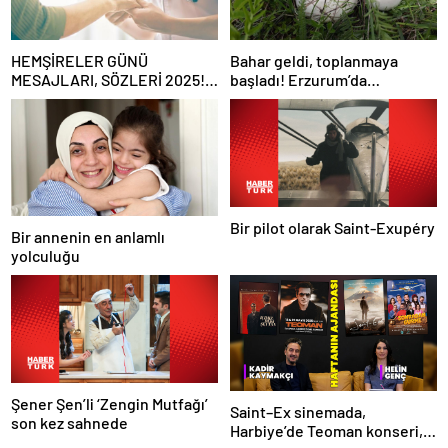
HEMŞİRELER GÜNÜ
Bahar geldi, toplanmaya
MESAJLARI, SÖZLERİ 2025!
başladı! Erzurum’da
Sevgiliye, arkadaşa, eşe
vatandaşlara zehirli mantar
anlamlı, resimli Hemşireler
uyarısı: Ölümcül olabilir
Günü ile ilgili sözler…
Bir pilot olarak Saint-Exupéry
Bir annenin en anlamlı
yolculuğu
Şener Şen’li ‘Zengin Mutfağı’
Saint–Ex sinemada,
son kez sahnede
Harbiye’de Teoman konseri,