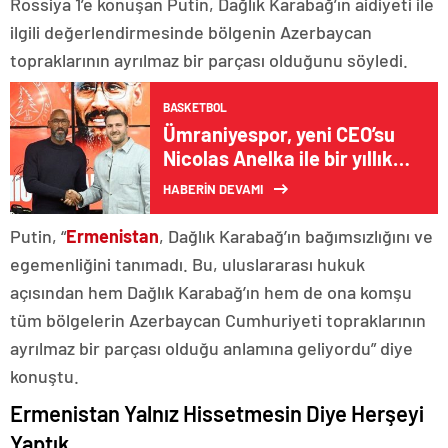
Rossiya 1’e konuşan Putin, Dağlık Karabağ’ın aidiyeti ile
ilgili değerlendirmesinde bölgenin Azerbaycan
topraklarının ayrılmaz bir parçası olduğunu söyledi.
BASKETBOL
Ümraniyespor, yeni CEO’su
Nicolas Anelka ile bir yıllık
sözleşme imzaladı
HABERİN DEVAMI
Putin, “
Ermenistan
, Dağlık Karabağ’ın bağımsızlığını ve
egemenliğini tanımadı. Bu, uluslararası hukuk
açısından hem Dağlık Karabağ’ın hem de ona komşu
tüm bölgelerin Azerbaycan Cumhuriyeti topraklarının
ayrılmaz bir parçası olduğu anlamına geliyordu” diye
konuştu.
Ermenistan Yalnız Hissetmesin Diye Herşeyi
Yaptık