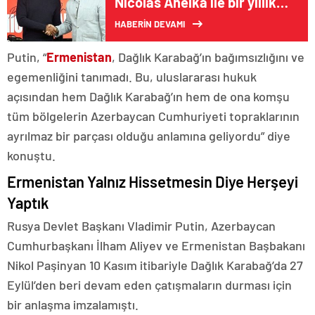
Nicolas Anelka ile bir yıllık
sözleşme imzaladı
HABERİN DEVAMI
Putin, “
Ermenistan
, Dağlık Karabağ’ın bağımsızlığını ve
egemenliğini tanımadı. Bu, uluslararası hukuk
açısından hem Dağlık Karabağ’ın hem de ona komşu
tüm bölgelerin Azerbaycan Cumhuriyeti topraklarının
ayrılmaz bir parçası olduğu anlamına geliyordu” diye
konuştu.
Ermenistan Yalnız Hissetmesin Diye Herşeyi
Yaptık
Rusya Devlet Başkanı Vladimir Putin, Azerbaycan
Cumhurbaşkanı İlham Aliyev ve Ermenistan Başbakanı
Nikol Paşinyan 10 Kasım itibariyle Dağlık Karabağ’da 27
Eylül’den beri devam eden çatışmaların durması için
bir anlaşma imzalamıştı.