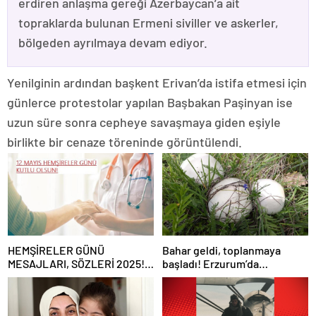
erdiren anlaşma gereği Azerbaycan’a ait
topraklarda bulunan Ermeni siviller ve askerler,
bölgeden ayrılmaya devam ediyor.
Yenilginin ardından başkent Erivan’da istifa etmesi için
günlerce protestolar yapılan Başbakan Paşinyan ise
uzun süre sonra cepheye savaşmaya giden eşiyle
birlikte bir cenaze töreninde görüntülendi.
HEMŞİRELER GÜNÜ
Bahar geldi, toplanmaya
MESAJLARI, SÖZLERİ 2025!
başladı! Erzurum’da
Sevgiliye, arkadaşa, eşe
vatandaşlara zehirli mantar
anlamlı, resimli Hemşireler
uyarısı: Ölümcül olabilir
Günü ile ilgili sözler…