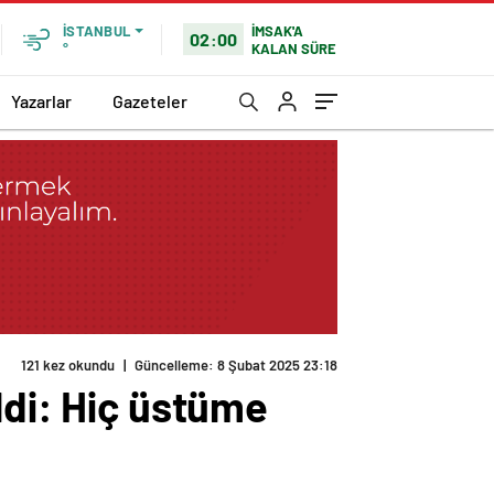
İMSAK'A
İSTANBUL
02:00
KALAN SÜRE
°
Yazarlar
Gazeteler
121 kez okundu
|
Güncelleme: 8 Şubat 2025 23:18
ldi: Hiç üstüme