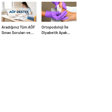
Aradığınız Tüm AÖF
Ortopodoloji İle
Sınav Soruları ve
Diyabetik Ayak
Canlı Açıköğretim
Yarası Tedavisi
Forumu Burada