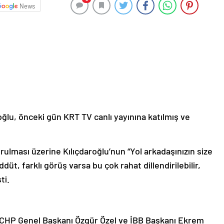
News
ğlu, önceki gün KRT TV canlı yayınına katılmış ve
ulması üzerine Kılıçdaroğlu’nun “Yol arkadaşınızın size
üt, farklı görüş varsa bu çok rahat dillendirilebilir,
ti.
r, CHP Genel Başkanı Özgür Özel ve İBB Başkanı Ekrem