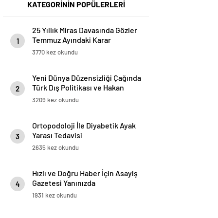
KATEGORİNİN POPÜLERLERİ
25 Yıllık Miras Davasında Gözler
Temmuz Ayındaki Karar
1
Duruşmasına Çevrildi
3770 kez okundu
Yeni Dünya Düzensizliği Çağında
Türk Dış Politikası ve Hakan
2
Fidan Faktörü
3209 kez okundu
Ortopodoloji İle Diyabetik Ayak
Yarası Tedavisi
3
2635 kez okundu
Hızlı ve Doğru Haber İçin Asayiş
Gazetesi Yanınızda
4
1931 kez okundu