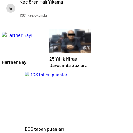
Keçiören Halı Yıkama
5
1901 kez okundu
25 Yıllık Miras
Hartner Bayi
Davasında Gözler
Temmuz Ayındaki
Karar Duruşmasına
Çevrildi
DGS taban puanları