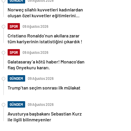
GÜNDEM
09 Ağustos 2026
Norweç silahlı kuvvetleri kadınlardan
oluşan özel kuvvetler eğitimlerini
başlattı.
SPOR
09 Ağustos 2026
Cristiano Ronaldo’nun akıllara zarar
tüm kariyerinin istatistiğini çıkardık !
SPOR
09 Ağustos 2026
Galatasaray’a kötü haber! Monaco’dan
flaş Onyekuru kararı.
GÜNDEM
09 Ağustos 2026
Trump’tan seçim sonrası ilk mülakat
GÜNDEM
09 Ağustos 2026
Avusturya başbakanı Sebastian Kurz
ile ilgili bilinmeyenler