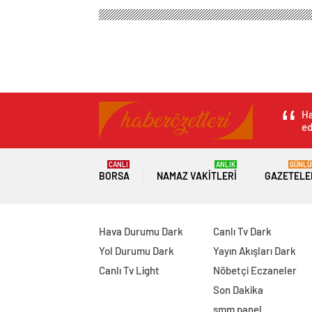
Ha
ed
CANLI
ANLIK
GÜNLÜ
BORSA
NAMAZ VAKITLERI
GAZETELE
Hava Durumu Dark
Canlı Tv Dark
Yol Durumu Dark
Yayın Akışları Dark
Canlı Tv Light
Nöbetçi Eczaneler
Son Dakika
smm panel