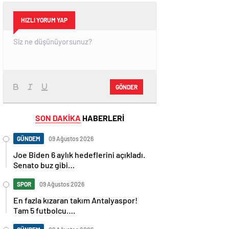
HIZLI YORUM YAP
GÖNDER
SON DAKİKA
HABERLERİ
GÜNDEM
09 Ağustos 2026
Joe Biden 6 aylık hedeflerini açıkladı.
Senato buz gibi…
SPOR
09 Ağustos 2026
En fazla kızaran takım Antalyaspor!
Tam 5 futbolcu….