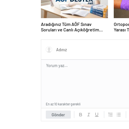
Aradığınız Tüm AÖF Sınav
Ortopod
Soruları ve Canlı Açıköğretim
Yarası 
Forumu Burada
En az 10 karakter gerekli
Gönder