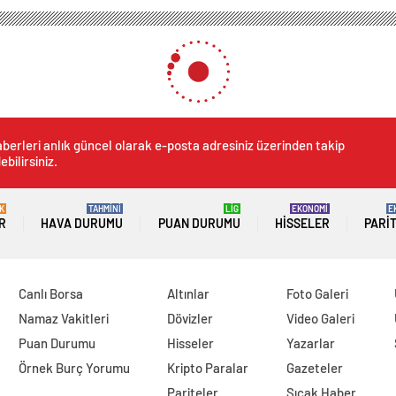
berleri anlık güncel olarak e-posta adresiniz üzerinden takip
ebilirsiniz.
K
TAHMİNİ
LİG
EKONOMİ
E
R
HAVA DURUMU
PUAN DURUMU
HISSELER
PARI
Canlı Borsa
Altınlar
Foto Galeri
Namaz Vakitleri
Dövizler
Video Galeri
Puan Durumu
Hisseler
Yazarlar
Örnek Burç Yorumu
Kripto Paralar
Gazeteler
Pariteler
Sıcak Haber