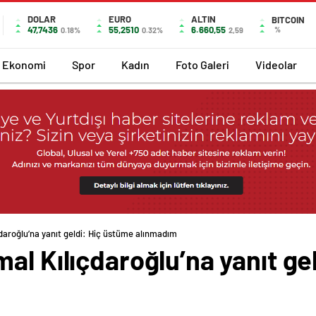
DOLAR
EURO
ALTIN
BITCOIN
47,7436
55,2510
6.660,55
%
0.18%
0.32%
2,59
Ekonomi
Spor
Kadın
Foto Galeri
Videolar
daroğlu’na yanıt geldi: Hiç üstüme alınmadım
al Kılıçdaroğlu’na yanıt ge