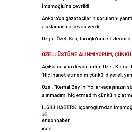
İmamoğlu’na çevrildi.
Ankara’da gazetecilerin sorularını yanıtl
açıklamasına cevap verdi.
Özgür Özel, Kılıçdaroğlu’nun sözlerini ü
ÖZEL: ÜSTÜME ALINMIYORUM, ÇÜNKÜ
Açıklamasına devam eden Özel, Kemal Kıl
‘Hiç ihanet etmedim çünkü’ diyerek yanı
Özel, “Kemal Bey’in ‘Yol arkadaşınızın
alınmadım, hiç etmedim çünkü hiç etme
İLGİLİ HABER
Kılıçdaroğlu’ndan İmamoğ