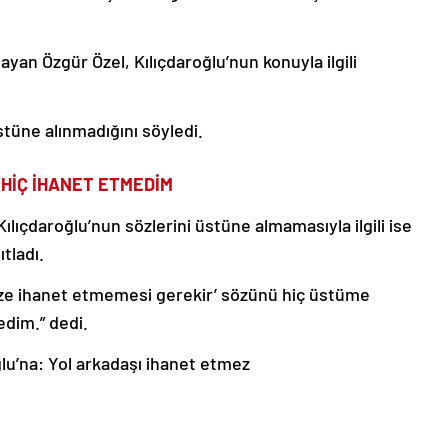
ayan Özgür Özel, Kılıçdaroğlu’nun konuyla ilgili
stüne alınmadığını söyledi.
 HİÇ İHANET ETMEDİM
ıçdaroğlu’nun sözlerini üstüne almamasıyla ilgili ise
tladı.
 size ihanet etmemesi gerekir’ sözünü hiç üstüme
dim.” dedi.
lu’na: Yol arkadaşı ihanet etmez