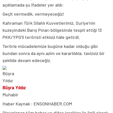
açıklamada şu ifadeler yer aldı:
Geçit vermedik, vermeyeceğiz!
Kahraman Türk Silahlı Kuvvetlerimiz, Suriye’nin
kuzeyindeki Barış Pınarı bölgesinde tespit ettiği 13
PKK/YPG’li teröristi etkisiz hâle getirdi.
Terörle mücadelemize bugüne kadar olduğu gibi
bundan sonra da aynı azim ve kararlılıkla, tavizsiz bir
şekilde devam edeceğiz.
Büşra Yıldız
Muhabir
Haber Kaynak : ENSONHABER.COM
“Yayınlanan tüm haber ve diğer içerikler ile ilgili olarak