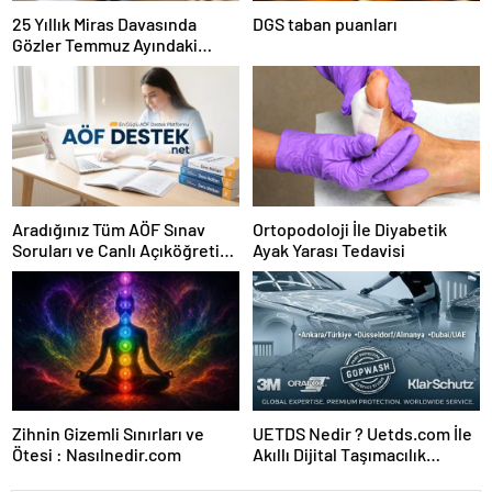
25 Yıllık Miras Davasında
DGS taban puanları
Gözler Temmuz Ayındaki
Karar Duruşmasına Çevrildi
Aradığınız Tüm AÖF Sınav
Ortopodoloji İle Diyabetik
Soruları ve Canlı Açıköğretim
Ayak Yarası Tedavisi
Forumu Burada
Zihnin Gizemli Sınırları ve
UETDS Nedir ? Uetds.com İle
Ötesi : Nasılnedir.com
Akıllı Dijital Taşımacılık
Yazılımı