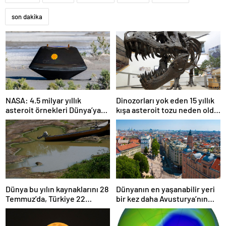
son dakika
NASA: 4.5 milyar yıllık
Dinozorları yok eden 15 yıllık
asteroit örnekleri Dünya’ya
kışa asteroit tozu neden oldu
getirildi; yaşamın
| Araştırma
başlangıcına ışık tutabilir
Dünya bu yılın kaynaklarını 28
Dünyanın en yaşanabilir yeri
Temmuz’da, Türkiye 22
bir kez daha Avusturya’nın
Haziran’da tüketti
başkenti Viyana oldu