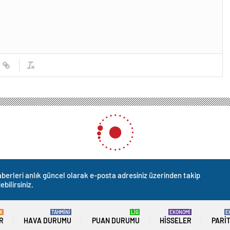
berleri anlık güncel olarak e-posta adresiniz üzerinden takip
ebilirsiniz.
K
TAHMİNİ
LİG
EKONOMİ
E
R
HAVA DURUMU
PUAN DURUMU
HISSELER
PARI