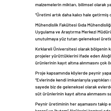
malzemelerin miktarı, bilimsel olarak y
“Üretimi artık daha kalıcı hale getirmiş 
Mühendislik Fakültesi Gıda Mühendisliğ
Uygulama ve Araştırma Merkezi Müdürü 
unutulmaya yüz tutan geleneksel üretimle
Kırklareli Üniversitesi olarak bölgenin
projeler yürüttüklerini ifade eden Alo
ürünlerinin kayıt altına alınmasını çok ö
Proje kapsamında köylerde peynir yapan 
“Evlerinde kendi imkanlarıyla yaptıkları
sayede biz de geleneksel olarak evlerde 
süt ürünlerinin kayıt altına alınmasını s
Peynir üretiminin her aşamasını takip ede
kararı” ve “tutam” ölçülerini kontrol ede