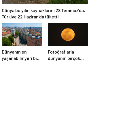
Dünya bu yılın kaynaklarını 28 Temmuz’da,
Türkiye 22 Haziran’da tüketti
Dünyanın en
Fotoğraflarla
yaşanabilir yeri bir
dünyanın birçok
kez daha
yerinden ‘Süper Ay’
Avusturya’nın
manzaraları
başkenti Viyana
oldu