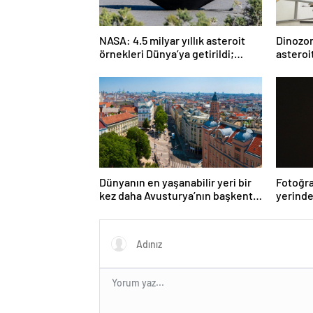
NASA: 4.5 milyar yıllık asteroit
Dinozorl
örnekleri Dünya’ya getirildi;
asteroi
yaşamın başlangıcına ışık
Araştı
tutabilir
Dünyanın en yaşanabilir yeri bir
Fotoğra
kez daha Avusturya’nın başkenti
yerinde
Viyana oldu