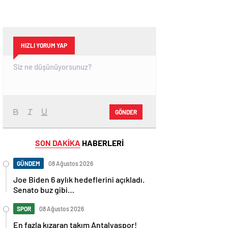
HIZLI YORUM YAP
GÖNDER
SON DAKİKA
HABERLERİ
GÜNDEM
08 Ağustos 2026
Joe Biden 6 aylık hedeflerini açıkladı.
Senato buz gibi…
SPOR
08 Ağustos 2026
En fazla kızaran takım Antalyaspor!