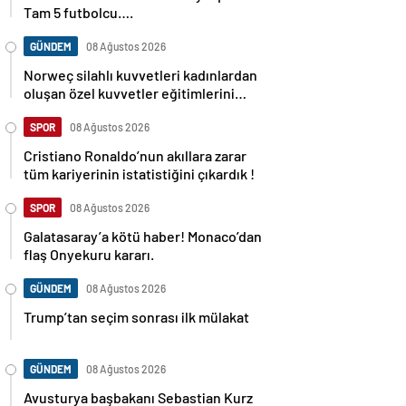
Tam 5 futbolcu….
GÜNDEM
08 Ağustos 2026
Norweç silahlı kuvvetleri kadınlardan
oluşan özel kuvvetler eğitimlerini
başlattı.
SPOR
08 Ağustos 2026
Cristiano Ronaldo’nun akıllara zarar
tüm kariyerinin istatistiğini çıkardık !
SPOR
08 Ağustos 2026
Galatasaray’a kötü haber! Monaco’dan
flaş Onyekuru kararı.
GÜNDEM
08 Ağustos 2026
Trump’tan seçim sonrası ilk mülakat
GÜNDEM
08 Ağustos 2026
Avusturya başbakanı Sebastian Kurz