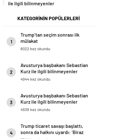
ile ilgili bilinmeyenler
KATEGORİNİN POPÜLERLERİ
Trump’tan seçim sonrası ilk
mülakat
1
8022 kez okundu
Avusturya başbakanı Sebastian
Kurz ile ilgili bilinmeyenler
2
4944 kez okundu
Avusturya başbakanı Sebastian
Kurz ile ilgili bilinmeyenler
3
4938 kez okundu
Trump ticaret savaşı başlattı,
sonra da halkını uyardı: ‘Biraz
4
acı çekebilirsiniz’