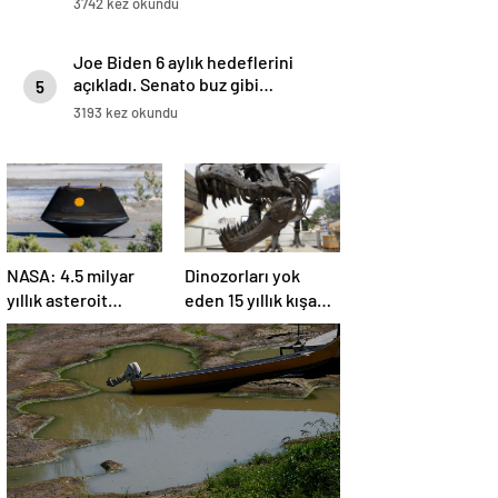
3742 kez okundu
Joe Biden 6 aylık hedeflerini
açıkladı. Senato buz gibi…
5
3193 kez okundu
NASA: 4.5 milyar
Dinozorları yok
yıllık asteroit
eden 15 yıllık kışa
örnekleri Dünya’ya
asteroit tozu neden
getirildi; yaşamın
oldu | Araştırma
başlangıcına ışık
tutabilir