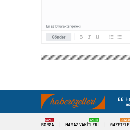
En az 10 karakter gerekli
Gönder
Ha
ed
CANLI
ANLIK
GÜNLÜ
BORSA
NAMAZ VAKITLERI
GAZETELE