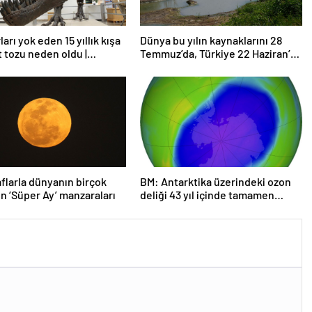
arı yok eden 15 yıllık kışa
Dünya bu yılın kaynaklarını 28
t tozu neden oldu |
Temmuz’da, Türkiye 22 Haziran’da
rma
tüketti
flarla dünyanın birçok
BM: Antarktika üzerindeki ozon
n ‘Süper Ay’ manzaraları
deliği 43 yıl içinde tamamen
iyileşebilir