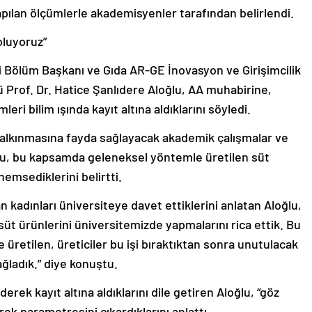
apılan ölçümlerle akademisyenler tarafından belirlendi.
oluyoruz”
i Bölüm Başkanı ve Gıda AR-GE İnovasyon ve Girişimcilik
Prof. Dr. Hatice Şanlıdere Aloğlu, AA muhabirine,
ri bilim ışında kayıt altına aldıklarını söyledi.
 kalkınmasına fayda sağlayacak akademik çalışmalar ve
ğlu, bu kapsamda geleneksel yöntemle üretilen süt
nemsediklerini belirtti.
kadınları üniversiteye davet ettiklerini anlatan Aloğlu,
 süt ürünlerini üniversitemizde yapmalarını rica ettik. Bu
üretilen, üreticiler bu işi bıraktıktan sonra unutulacak
ağladık.” diye konuştu.
rek kayıt altına aldıklarını dile getiren Aloğlu, “göz
rek parametresini çıkardıklarını anlattı.