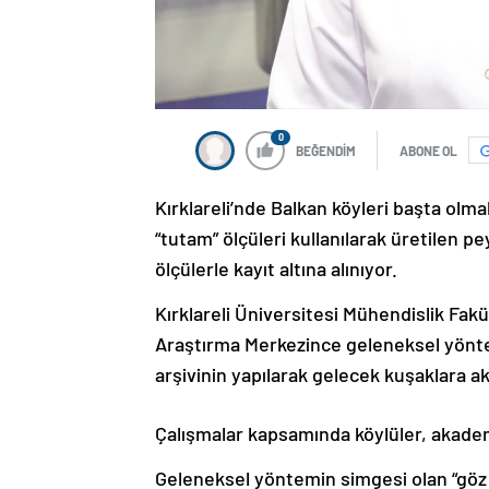
0
BEĞENDİM
ABONE OL
Kırklareli’nde Balkan köyleri başta olma
“tutam” ölçüleri kullanılarak üretilen pe
ölçülerle kayıt altına alınıyor.
Kırklareli Üniversitesi Mühendislik Fak
Araştırma Merkezince geleneksel yönteml
arşivinin yapılarak gelecek kuşaklara ak
Çalışmalar kapsamında köylüler, akadem
Geleneksel yöntemin simgesi olan “göz k