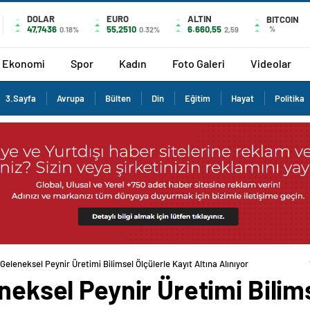
DOLAR
EURO
ALTIN
BITCOIN
47,7436
55,2510
6.660,55
%
0.18%
0.32%
2,59
Ekonomi
Spor
Kadın
Foto Galeri
Videolar
3.Sayfa
Avrupa
Bülten
Din
Eğitim
Hayat
Politika
 Geleneksel Peynir Üretimi Bilimsel Ölçülerle Kayıt Altına Alınıyor
neksel Peynir Üretimi Bilims