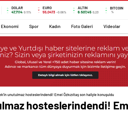
DOLAR
EURO
ALTIN
BITCOIN
47,7114
55,0473
6.507,45
%
0.11%
-0.06%
0,23
Ekonomi
Spor
Kadın
Foto Galeri
Videolar
ek’in unutulmaz hosteslerindendi! Emel Özkızıltaş son haliyle konuşuldu
ulmaz hosteslerindendi! Eme