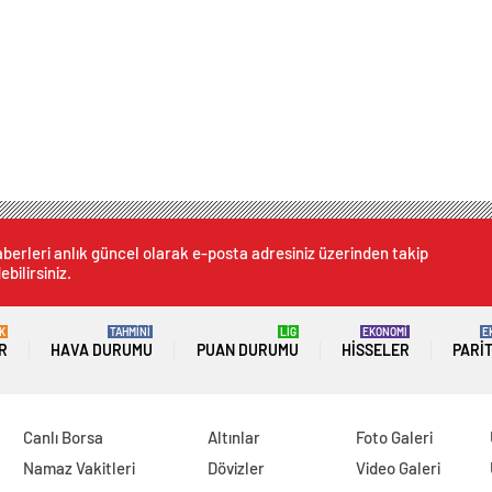
berleri anlık güncel olarak e-posta adresiniz üzerinden takip
ebilirsiniz.
K
TAHMİNİ
LİG
EKONOMİ
E
R
HAVA DURUMU
PUAN DURUMU
HISSELER
PARI
Canlı Borsa
Altınlar
Foto Galeri
Namaz Vakitleri
Dövizler
Video Galeri