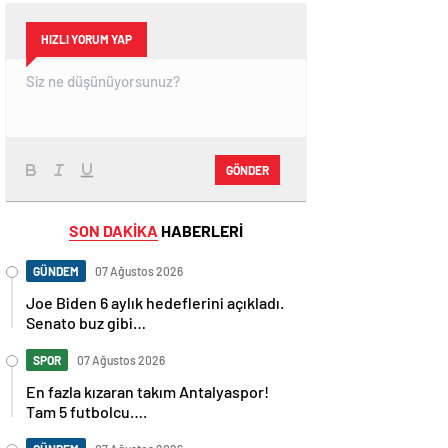
HIZLI YORUM YAP
GÖNDER
SON DAKİKA
HABERLERİ
GÜNDEM
07 Ağustos 2026
Joe Biden 6 aylık hedeflerini açıkladı.
Senato buz gibi…
SPOR
07 Ağustos 2026
En fazla kızaran takım Antalyaspor!
Tam 5 futbolcu….