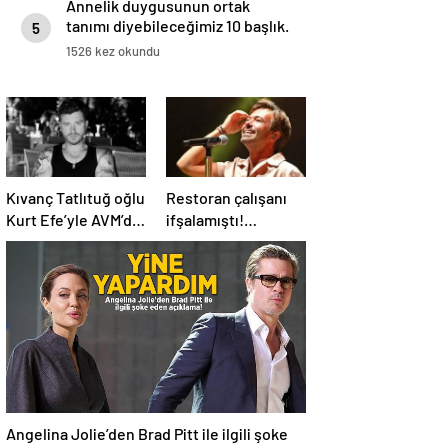
Annelik duygusunun ortak
tanımı diyebileceğimiz 10 başlık.
5
1526 kez okundu
Kıvanç Tatlıtuğ oğlu
Restoran çalışanı
Kurt Efe’yle AVM’de
ifşalamıştı!
görüntülendi!
Yalın’dan ‘maden
“Birlikte geçirdiğimi
suyu için beni
her an..”
ağlattı’ iddialarına
yanıt geldi: Eğer
istemeden birini
kırmışsam…
Angelina Jolie’den Brad Pitt ile ilgili şoke