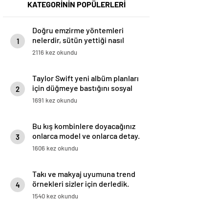
KATEGORİNİN POPÜLERLERİ
Doğru emzirme yöntemleri
nelerdir, sütün yettiği nasıl
1
anlaşılır?
2116 kez okundu
Taylor Swift yeni albüm planları
için düğmeye bastığını sosyal
2
medyadan duyurdu!
1691 kez okundu
Bu kış kombinlere doyacağınız
onlarca model ve onlarca detay.
3
1606 kez okundu
Takı ve makyaj uyumuna trend
örnekleri sizler için derledik.
4
1540 kez okundu