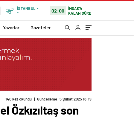
İMSAK'A
İSTANBUL
02:00
KALAN SÜRE
°
Yazarlar
Gazeteler
140 kez okundu
|
Güncelleme: 5 Şubat 2025 18:19
l Özkızıltaş son