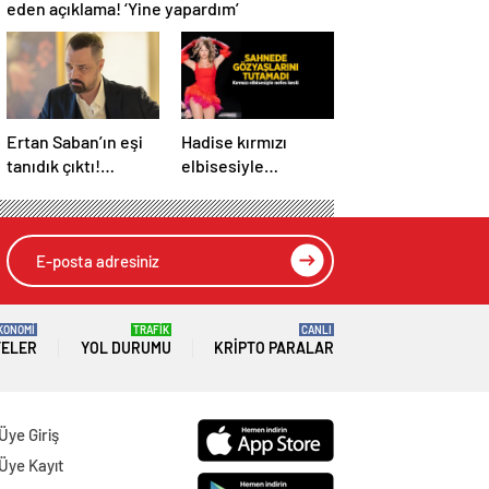
eden açıklama! ‘Yine yapardım’
Ertan Saban’ın eşi
Hadise kırmızı
tanıdık çıktı!
elbisesiyle
Kendisi kadar ünlü
nefesleri kesti! İki
bir oyuncuymuş
kişiyi görünce
sahnede ağladı
KONOMİ
TRAFİK
CANLI
TELER
YOL DURUMU
KRIPTO PARALAR
Üye Giriş
Üye Kayıt