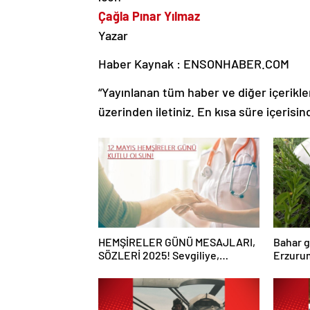
Çağla Pınar Yılmaz
Yazar
Haber Kaynak : ENSONHABER.COM
“Yayınlanan tüm haber ve diğer içerikler i
üzerinden iletiniz. En kısa süre içerisin
HEMŞİRELER GÜNÜ MESAJLARI,
Bahar g
SÖZLERİ 2025! Sevgiliye,
Erzurum
arkadaşa, eşe anlamlı, resimli
mantar 
Hemşireler Günü ile ilgili sözler…