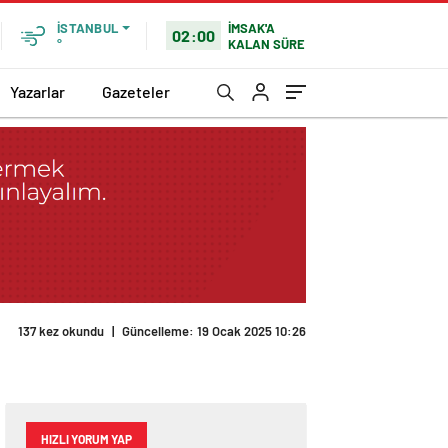
İMSAK'A
İSTANBUL
02:00
KALAN SÜRE
°
Yazarlar
Gazeteler
137 kez okundu
|
Güncelleme: 19 Ocak 2025 10:26
HIZLI YORUM YAP