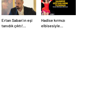
Ertan Saban’ın eşi
Hadise kırmızı
tanıdık çıktı!
elbisesiyle
Kendisi kadar ünlü
nefesleri kesti! İki
bir oyuncuymuş
kişiyi görünce
sahnede ağladı