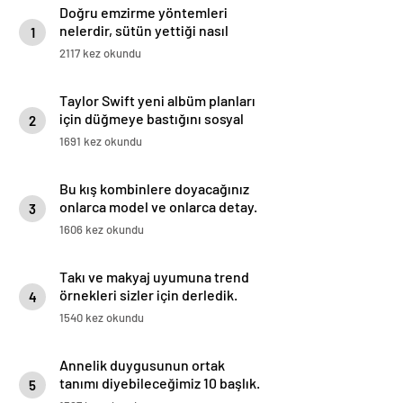
Doğru emzirme yöntemleri
nelerdir, sütün yettiği nasıl
1
anlaşılır?
2117 kez okundu
Taylor Swift yeni albüm planları
için düğmeye bastığını sosyal
2
medyadan duyurdu!
1691 kez okundu
Bu kış kombinlere doyacağınız
onlarca model ve onlarca detay.
3
1606 kez okundu
Takı ve makyaj uyumuna trend
örnekleri sizler için derledik.
4
1540 kez okundu
Annelik duygusunun ortak
tanımı diyebileceğimiz 10 başlık.
5