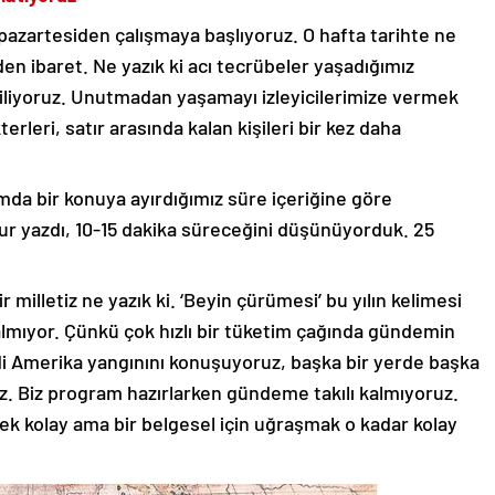
pazartesiden çalışmaya başlıyoruz. O hafta tarihte ne
en ibaret. Ne yazık ki acı tecrübeler yaşadığımız
abiliyoruz. Unutmadan yaşamayı izleyicilerimize vermek
leri, satır arasında kalan kişileri bir kez daha
da bir konuya ayırdığımız süre içeriğine göre
fur yazdı, 10-15 dakika süreceğini düşünüyorduk. 25
milletiz ne yazık ki. ‘Beyin çürümesi’ bu yılın kelimesi
almıyor. Çünkü çok hızlı bir tüketim çağında gündemin
mdi Amerika yangınını konuşuyoruz, başka bir yerde başka
ız. Biz program hazırlarken gündeme takılı kalmıyoruz.
ek kolay ama bir belgesel için uğraşmak o kadar kolay