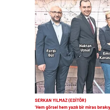
SERKAN YILMAZ (EDİTÖR)
‘Hem görsel hem yazılı bir miras bırakı