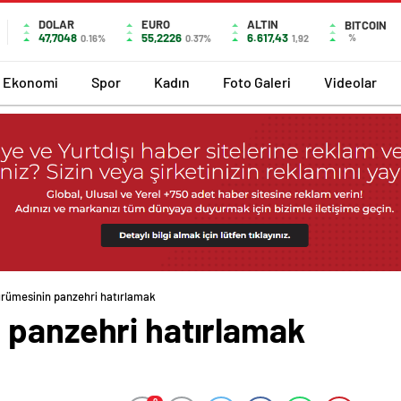
DOLAR
EURO
ALTIN
BITCOIN
47,7048
55,2226
6.617,43
%
0.16%
0.37%
1,92
Ekonomi
Spor
Kadın
Foto Galeri
Videolar
ürümesinin panzehri hatırlamak
 panzehri hatırlamak