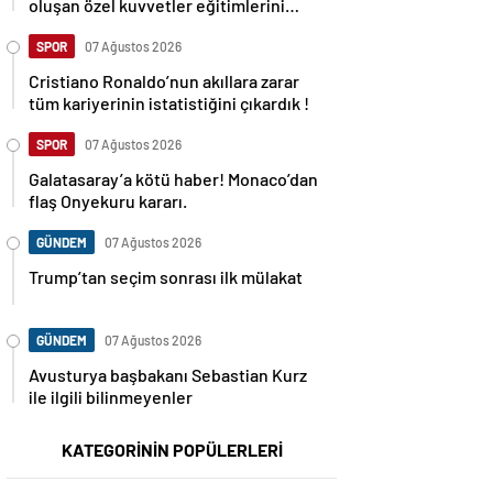
oluşan özel kuvvetler eğitimlerini
başlattı.
SPOR
07 Ağustos 2026
Cristiano Ronaldo’nun akıllara zarar
tüm kariyerinin istatistiğini çıkardık !
SPOR
07 Ağustos 2026
Galatasaray’a kötü haber! Monaco’dan
flaş Onyekuru kararı.
GÜNDEM
07 Ağustos 2026
Trump’tan seçim sonrası ilk mülakat
GÜNDEM
07 Ağustos 2026
Avusturya başbakanı Sebastian Kurz
ile ilgili bilinmeyenler
KATEGORİNİN POPÜLERLERİ