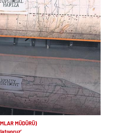
AMLAR MÜDÜRÜ)
latıyoruz’