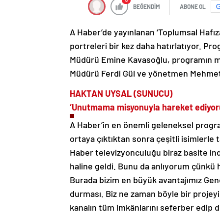
0
BEĞENDİM
ABONE OL
A Haber’de yayınlanan ‘Toplumsal Hafıza
portreleri bir kez daha hatırlatıyor. 
Müdürü Emine Kavasoğlu, programın me
Müdürü Ferdi Gül ve yönetmen Mehmet 
HAKTAN UYSAL (SUNUCU)
‘Unutmama misyonuyla hareket ediyor
A Haber’in en önemli geleneksel progra
ortaya çıktıktan sonra çeşitli isimlerle 
Haber televizyonculuğu biraz basite indir
haline geldi. Bunu da anlıyorum çünkü
Burada bizim en büyük avantajımız Ge
durması. Biz ne zaman böyle bir projey
kanalın tüm imkânlarını seferber edip 