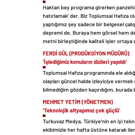
Haktan bey programa girerken panzehir 
hatırlamak’ der. Biz Toplumsal Hafıza o
yaptığımız şey sadece bir belgesel çalış
depremi de. Buraya hem görsel hem de y
metni birleştiğinde kaliteli işler ortaya 
FERDİ GÜL
(PRODÜKSİYON MÜDÜRÜ)
‘İşlediğimiz konuların dizileri yapıldı’
Toplumsal Hafıza programında ele aldığım
olayları güncel halde izleyiciye verme
bilmediğim gözden kaçırdığım, burada 
MEHMET YETİM (YÖNETMEN)
‘Teknolojik altyapımız çok güçlü’
Turkuvaz Medya, Türkiye’nin en iyi tekno
ekibimizle her hafta üstüne katarak ile