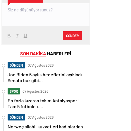
GÖNDER
SON DAKİKA
HABERLERİ
GÜNDEM
07 Ağustos 2026
Joe Biden 6 aylık hedeflerini açıkladı.
Senato buz gibi…
SPOR
07 Ağustos 2026
En fazla kızaran takım Antalyaspor!
Tam 5 futbolcu….
GÜNDEM
07 Ağustos 2026
Norweç silahlı kuvvetleri kadınlardan