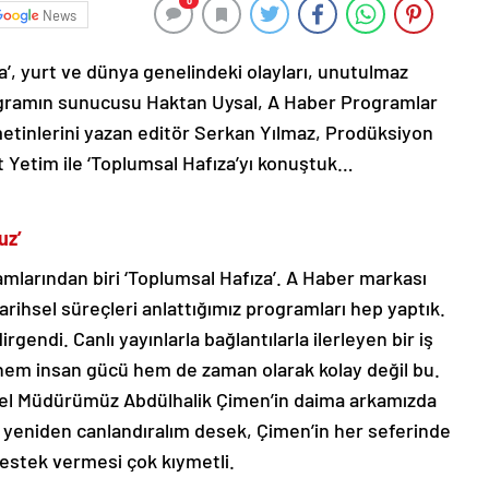
0
News
’, yurt ve dünya genelindeki olayları, unutulmaz
Programın sunucusu Haktan Uysal, A Haber Programlar
tinlerini yazan editör Serkan Yılmaz, Prodüksiyon
Yetim ile ‘Toplumsal Hafıza’yı konuştuk…
uz’
mlarından biri ‘Toplumsal Hafıza’. A Haber markası
tarihsel süreçleri anlattığımız programları hep yaptık.
gendi. Canlı yayınlarla bağlantılarla ilerleyen bir iş
 hem insan gücü hem de zaman olarak kolay değil bu.
nel Müdürümüz Abdülhalik Çimen’in daima arkamızda
i yeniden canlandıralım desek, Çimen’in her seferinde
destek vermesi çok kıymetli.