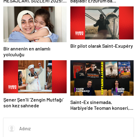
MESAJLARI, SÖZLERİ 2025!
başladı! Erzurum’da
Sevgiliye, arkadaşa, eşe
vatandaşlara zehirli mantar
anlamlı, resimli Hemşireler
uyarısı: Ölümcül olabilir
Günü ile ilgili sözler…
Bir pilot olarak Saint-Exupéry
Bir annenin en anlamlı
yolculuğu
Şener Şen’li ‘Zengin Mutfağı’
Saint–Ex sinemada,
son kez sahnede
Harbiye’de Teoman konseri,
sahnede İçimizdeki Şeytan!
İşte kültür sanat ajandası