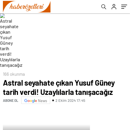
166 okunma
Astral seyahate çıkan Yusuf Güney
tarih verdi! Uzaylılarla tanışacağız
2 Ekim 2024 17:45
ABONE OL
News