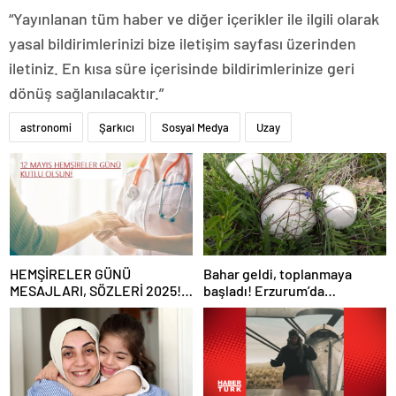
“Yayınlanan tüm haber ve diğer içerikler ile ilgili olarak
yasal bildirimlerinizi bize iletişim sayfası üzerinden
iletiniz. En kısa süre içerisinde bildirimlerinize geri
dönüş sağlanılacaktır.”
astronomi
Şarkıcı
Sosyal Medya
Uzay
HEMŞİRELER GÜNÜ
Bahar geldi, toplanmaya
MESAJLARI, SÖZLERİ 2025!
başladı! Erzurum’da
Sevgiliye, arkadaşa, eşe
vatandaşlara zehirli mantar
anlamlı, resimli Hemşireler
uyarısı: Ölümcül olabilir
Günü ile ilgili sözler…