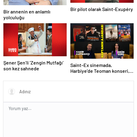
Bir pilot olarak Saint-Exupéry
Bir annenin en anlamlı
yolculuğu
Şener Şen’li ‘Zengin Mutfağı’
Saint–Ex sinemada,
son kez sahnede
Harbiye’de Teoman konseri,
sahnede İçimizdeki Şeytan!
İşte kültür sanat ajandası