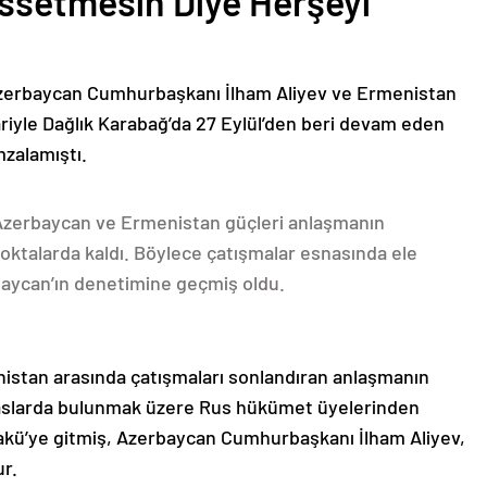
issetmesin Diye Herşeyi
Azerbaycan Cumhurbaşkanı İlham Aliyev ve Ermenistan
ariyle Dağlık Karabağ’da 27 Eylül’den beri devam eden
mzalamıştı.
 Azerbaycan ve Ermenistan güçleri anlaşmanın
oktalarda kaldı. Böylece çatışmalar esnasında ele
rbaycan’ın denetimine geçmiş oldu.
nistan arasında çatışmaları sonlandıran anlaşmanın
emaslarda bulunmak üzere Rus hükümet üyelerinden
akü’ye gitmiş, Azerbaycan Cumhurbaşkanı İlham Aliyev,
ur.