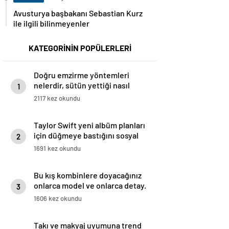
Avusturya başbakanı Sebastian Kurz
ile ilgili bilinmeyenler
KATEGORİNİN POPÜLERLERİ
Doğru emzirme yöntemleri
nelerdir, sütün yettiği nasıl
1
anlaşılır?
2117 kez okundu
Taylor Swift yeni albüm planları
için düğmeye bastığını sosyal
2
medyadan duyurdu!
1691 kez okundu
Bu kış kombinlere doyacağınız
onlarca model ve onlarca detay.
3
1606 kez okundu
Takı ve makyaj uyumuna trend