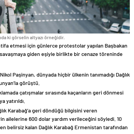
da ki görselin altyazı örneğidir.
stifa etmesi için günlerce protestolar yapılan Başbakan
avaşmaya giden eşiyle birlikte bir cenaze töreninde
 Nikol Paşinyan, dünyada hiçbir ülkenin tanımadığı Dağlık
unyan’la görüştü.
çıklamada çatışmalar sırasında kaçanların geri dönmesi
 yatırıldı.
lık Karabağ’a geri döndüğü bilgisini veren
n ailelerine 600 dolar yardım verileceğini söyledi. 10
n belirsiz kalan Dağlık Karabağ Ermenistan tarafından