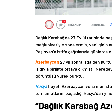
0
BEĞENDİM
ABONE OL
Dağlık Karabağ’da 27 Eylül tarihinde ba
mağlubiyetiyle sona ermiş, yenilginin 
Paşinyan’a istifa çağrılarıyla günlerce 
Azerbaycan
27 yıl sonra işgalden kurtu
ışığıyla birlikte ortaya çıkmıştı. Nere
görüntüsü yürek burktu.
Rusya
heyeti Azerbaycan ve Ermenistan
tüm umutlarını başladığı Rusya’dan yine
“Dağlık Karabağ Az