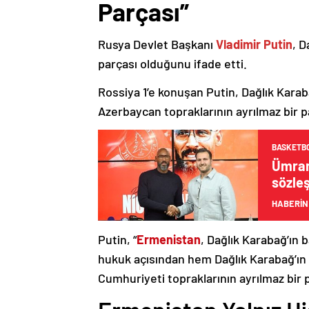
Parçası”
Rusya Devlet Başkanı
Vladimir Putin
, D
parçası olduğunu ifade etti.
Rossiya 1’e konuşan Putin, Dağlık Karaba
Azerbaycan topraklarının ayrılmaz bir p
BASKETB
Ümrani
sözle
HABERİN
Putin, “
Ermenistan
, Dağlık Karabağ’ın 
hukuk açısından hem Dağlık Karabağ’ı
Cumhuriyeti topraklarının ayrılmaz bir 