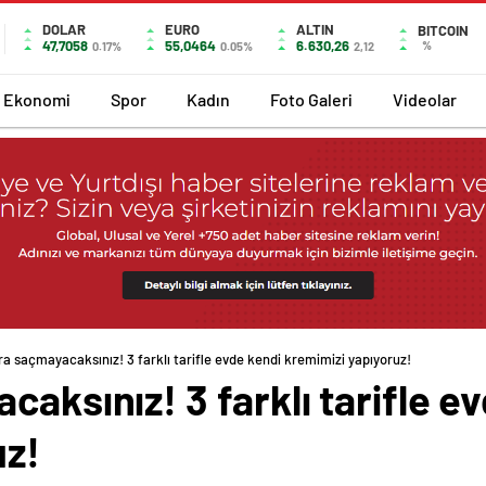
DOLAR
EURO
ALTIN
BITCOIN
47,7058
55,0464
6.630,26
%
0.17%
0.05%
2,12
Ekonomi
Spor
Kadın
Foto Galeri
Videolar
ra saçmayacaksınız! 3 farklı tarifle evde kendi kremimizi yapıyoruz!
caksınız! 3 farklı tarifle e
uz!