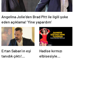
Angelina Jolie’den Brad Pitt ile ilgili şoke
eden açıklama! ‘Yine yapardım’
Ertan Saban’ın eşi
Hadise kırmızı
tanıdık çıktı!
elbisesiyle
Kendisi kadar ünlü
nefesleri kesti! İki
bir oyuncuymuş
kişiyi görünce
sahnede ağladı