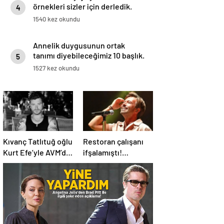
örnekleri sizler için derledik.
4
1540 kez okundu
Annelik duygusunun ortak
tanımı diyebileceğimiz 10 başlık.
5
1527 kez okundu
Kıvanç Tatlıtuğ oğlu
Restoran çalışanı
Kurt Efe’yle AVM’de
ifşalamıştı!
görüntülendi!
Yalın’dan ‘maden
“Birlikte geçirdiğimi
suyu için beni
her an..”
ağlattı’ iddialarına
yanıt geldi: Eğer
istemeden birini
kırmışsam…