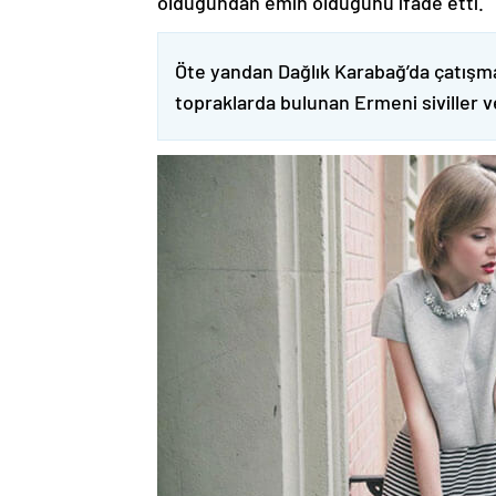
olduğundan emin olduğunu ifade etti.
Öte yandan Dağlık Karabağ’da çatışma
topraklarda bulunan Ermeni siviller 