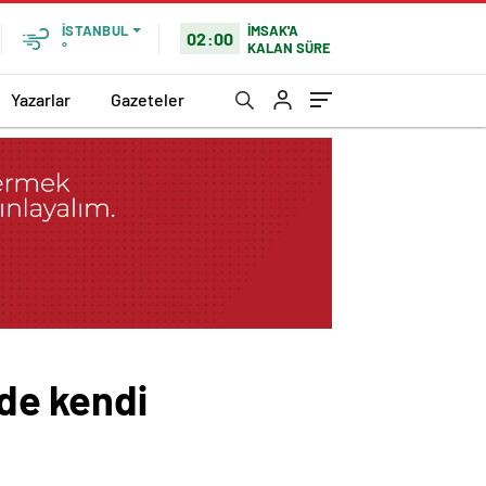
İMSAK'A
İSTANBUL
02:00
KALAN SÜRE
°
Yazarlar
Gazeteler
vde kendi