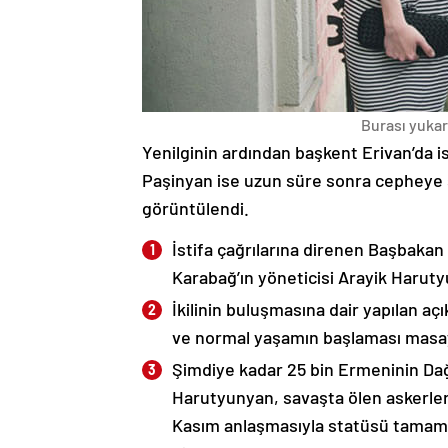
Burası yukarı
Yenilginin ardından başkent Erivan’da i
Paşinyan ise uzun süre sonra cepheye s
görüntülendi.
İstifa çağrılarına direnen Başbakan
Karabağ’ın yöneticisi Arayik Haruty
İkilinin buluşmasına dair yapılan a
ve normal yaşamın başlaması masaya
Şimdiye kadar 25 bin Ermeninin Dağ
Harutyunyan, savaşta ölen askerleri
Kasım anlaşmasıyla statüsü tamame