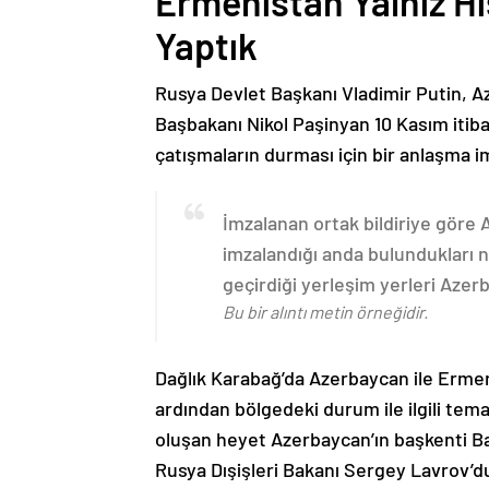
Ermenistan Yalnız H
Yaptık
Rusya Devlet Başkanı Vladimir Putin, 
Başbakanı Nikol Paşinyan 10 Kasım itib
çatışmaların durması için bir anlaşma i
İmzalanan ortak bildiriye göre
imzalandığı anda bulundukları n
geçirdiği yerleşim yerleri Aze
Bu bir alıntı metin örneğidir.
Dağlık Karabağ’da Azerbaycan ile Erme
ardından bölgedeki durum ile ilgili t
oluşan heyet Azerbaycan’ın başkenti B
Rusya Dışişleri Bakanı Sergey Lavrov’d