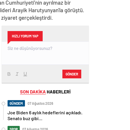
n Cumhuriyeti'nin ayrılmaz bir
lideri Arayik Harutyunyan'la görüştü.
iyaret gerçekleştirdi.
HIZLI YORUM YAP
GÖNDER
SON DAKİKA
HABERLERİ
GÜNDEM
07 Ağustos 2026
Joe Biden 6 aylık hedeflerini açıkladı.
Senato buz gibi…
SPOR
07 Ağustos 2026