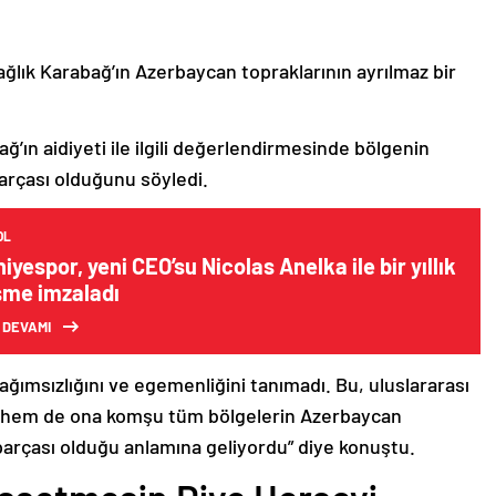
ağlık Karabağ’ın Azerbaycan topraklarının ayrılmaz bir
ğ’ın aidiyeti ile ilgili değerlendirmesinde bölgenin
arçası olduğunu söyledi.
OL
yespor, yeni CEO’su Nicolas Anelka ile bir yıllık
şme imzaladı
 DEVAMI
bağımsızlığını ve egemenliğini tanımadı. Bu, uluslararası
n hem de ona komşu tüm bölgelerin Azerbaycan
parçası olduğu anlamına geliyordu” diye konuştu.