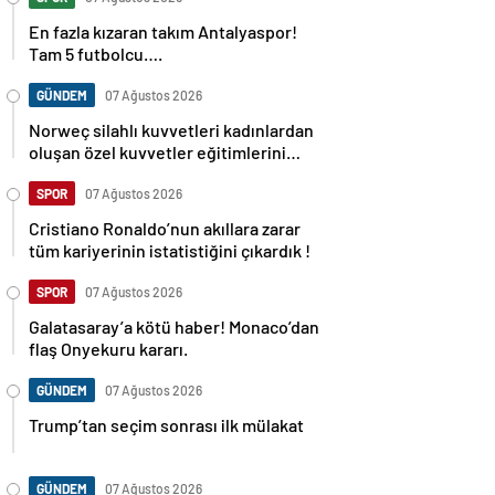
En fazla kızaran takım Antalyaspor!
Tam 5 futbolcu….
GÜNDEM
07 Ağustos 2026
Norweç silahlı kuvvetleri kadınlardan
oluşan özel kuvvetler eğitimlerini
başlattı.
SPOR
07 Ağustos 2026
Cristiano Ronaldo’nun akıllara zarar
tüm kariyerinin istatistiğini çıkardık !
SPOR
07 Ağustos 2026
Galatasaray’a kötü haber! Monaco’dan
flaş Onyekuru kararı.
GÜNDEM
07 Ağustos 2026
Trump’tan seçim sonrası ilk mülakat
GÜNDEM
07 Ağustos 2026