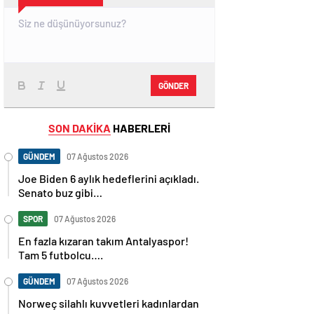
GÖNDER
SON DAKİKA
HABERLERİ
GÜNDEM
07 Ağustos 2026
Joe Biden 6 aylık hedeflerini açıkladı.
Senato buz gibi…
SPOR
07 Ağustos 2026
En fazla kızaran takım Antalyaspor!
Tam 5 futbolcu….
GÜNDEM
07 Ağustos 2026
Norweç silahlı kuvvetleri kadınlardan