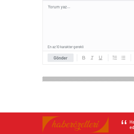
En az 10 karakter gerekli
Gönder
Ha
ed