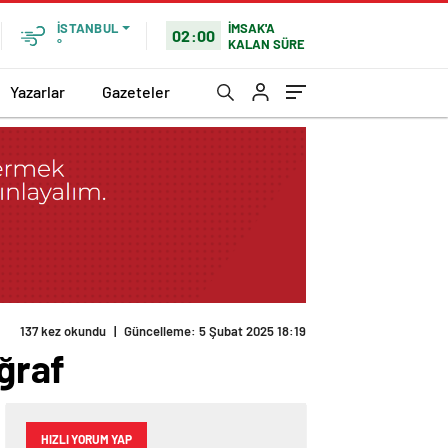
İMSAK'A
İSTANBUL
02:00
KALAN SÜRE
°
Yazarlar
Gazeteler
137 kez okundu
|
Güncelleme: 5 Şubat 2025 18:19
oğraf
HIZLI YORUM YAP