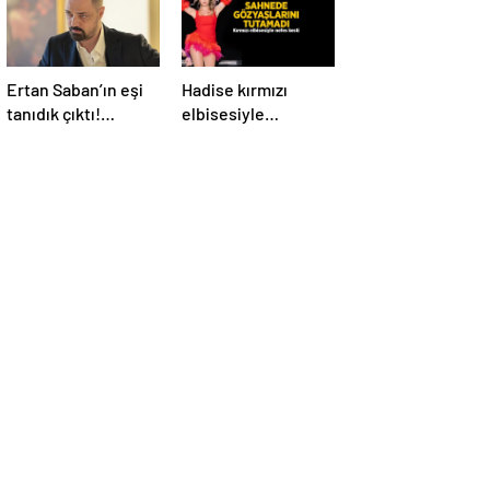
Ertan Saban’ın eşi
Hadise kırmızı
tanıdık çıktı!
elbisesiyle
Kendisi kadar ünlü
nefesleri kesti! İki
bir oyuncuymuş
kişiyi görünce
sahnede ağladı