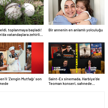
eldi, toplanmaya başladı!
Bir annenin en anlamlı yolculuğu
’da vatandaşlara zehirli
uyarısı: Ölümcül olabilir
en’li ‘Zengin Mutfağı’ son
Saint–Ex sinemada, Harbiye’de
hnede
Teoman konseri, sahnede
İçimizdeki Şeytan! İşte kültür
sanat ajandası