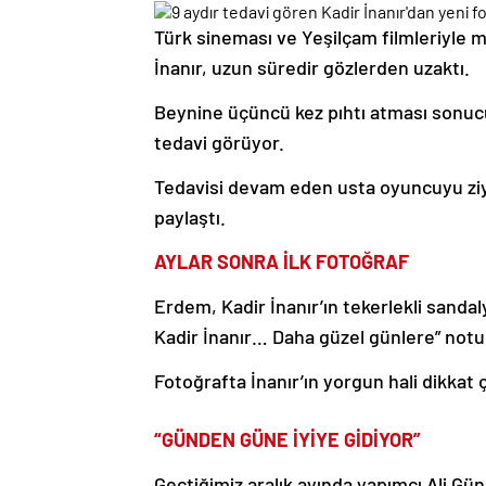
Türk sineması ve Yeşilçam filmleriyle 
İnanır, uzun süredir gözlerden uzaktı.
Beynine üçüncü kez pıhtı atması sonuc
tedavi görüyor.
Tedavisi devam eden usta oyuncuyu ziya
paylaştı.
AYLAR SONRA İLK FOTOĞRAF
Erdem, Kadir İnanır’ın tekerlekli sand
Kadir İnanır… Daha güzel günlere” not
Fotoğrafta İnanır’ın yorgun hali dikkat ç
“GÜNDEN GÜNE İYİYE GİDİYOR”
Geçtiğimiz aralık ayında yapımcı Ali Gü