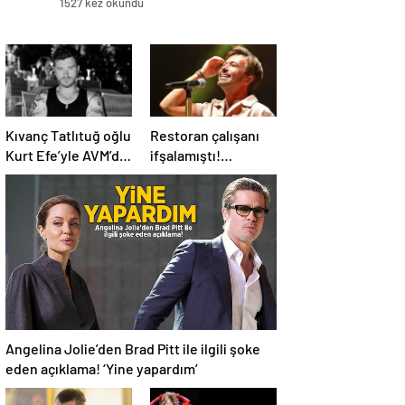
1527 kez okundu
Kıvanç Tatlıtuğ oğlu
Restoran çalışanı
Kurt Efe’yle AVM’de
ifşalamıştı!
görüntülendi!
Yalın’dan ‘maden
“Birlikte geçirdiğimi
suyu için beni
her an..”
ağlattı’ iddialarına
yanıt geldi: Eğer
istemeden birini
kırmışsam…
Angelina Jolie’den Brad Pitt ile ilgili şoke
eden açıklama! ‘Yine yapardım’