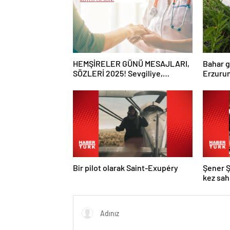
HEMŞİRELER GÜNÜ MESAJLARI,
Bahar g
SÖZLERİ 2025! Sevgiliye,
Erzurum
arkadaşa, eşe anlamlı, resimli
mantar 
Hemşireler Günü ile ilgili sözler…
Bir pilot olarak Saint-Exupéry
Şener Ş
kez sa