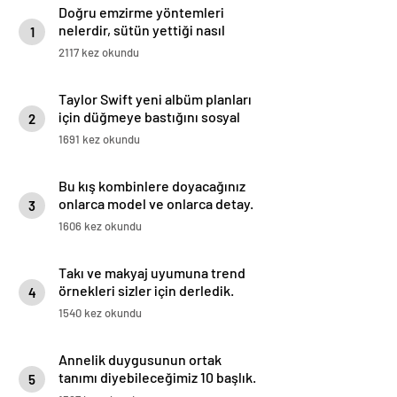
Doğru emzirme yöntemleri
nelerdir, sütün yettiği nasıl
1
anlaşılır?
2117 kez okundu
Taylor Swift yeni albüm planları
için düğmeye bastığını sosyal
2
medyadan duyurdu!
1691 kez okundu
Bu kış kombinlere doyacağınız
onlarca model ve onlarca detay.
3
1606 kez okundu
Takı ve makyaj uyumuna trend
örnekleri sizler için derledik.
4
1540 kez okundu
Annelik duygusunun ortak
tanımı diyebileceğimiz 10 başlık.
5