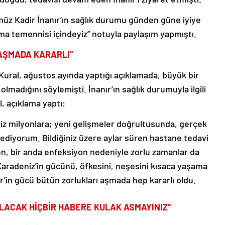
üz Kadir İnanır’ın sağlık durumu günden güne iyiye
ma temennisi içindeyiz” notuyla paylaşım yapmıştı.
 AŞMADA KARARLI”
ural, ağustos ayında yaptığı açıklamada, büyük bir
lmadığını söylemişti. İnanır’ın sağlık durumuyla ilgili
, açıklama yaptı:
 siz milyonlara; yeni gelişmeler doğrultusunda, gerçek
sediyorum. Bildiğiniz üzere aylar süren hastane tedavi
n, bir anda enfeksiyon nedeniyle zorlu zamanlar da
aradeniz’in gücünü, öfkesini, neşesini kısaca yaşama
r’in gücü bütün zorlukları aşmada hep kararlı oldu.
ILACAK HİÇBİR HABERE KULAK ASMAYINIZ”