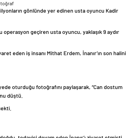
milyonların gönlünde yer edinen usta oyuncu Kadir
u operasyon geçiren usta oyuncu, yaklaşık 9 aydır
ret eden iş insanı Mithat Erdem, İnanır’ın son halini
alyede oturduğu fotoğrafını paylaşarak, “Can dostum
unu düştü.
ekti.
ndoğdu, tedavisi devam eden İnanır’ı ziyaret etmişti.