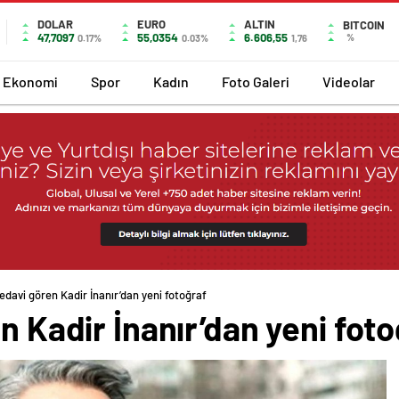
DOLAR
EURO
ALTIN
BITCOIN
47,7097
55,0354
6.606,55
%
0.17%
0.03%
1,76
Ekonomi
Spor
Kadın
Foto Galeri
Videolar
tedavi gören Kadir İnanır’dan yeni fotoğraf
n Kadir İnanır’dan yeni fot