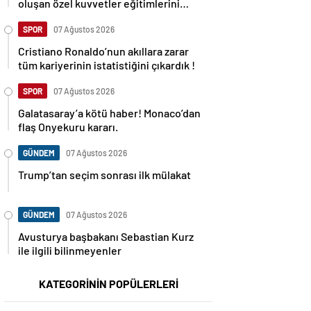
oluşan özel kuvvetler eğitimlerini
başlattı.
SPOR
07 Ağustos 2026
Cristiano Ronaldo’nun akıllara zarar
tüm kariyerinin istatistiğini çıkardık !
SPOR
07 Ağustos 2026
Galatasaray’a kötü haber! Monaco’dan
flaş Onyekuru kararı.
GÜNDEM
07 Ağustos 2026
Trump’tan seçim sonrası ilk mülakat
GÜNDEM
07 Ağustos 2026
Avusturya başbakanı Sebastian Kurz
ile ilgili bilinmeyenler
KATEGORİNİN POPÜLERLERİ