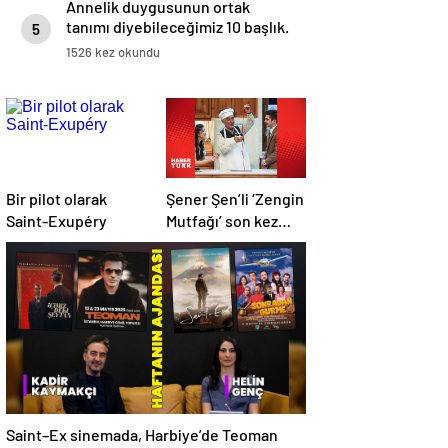
Annelik duygusunun ortak
tanımı diyebileceğimiz 10 başlık.
5
1526 kez okundu
Bir pilot olarak
Şener Şen’li ‘Zengin
Saint-Exupéry
Mutfağı’ son kez
sahnede
Saint–Ex sinemada, Harbiye’de Teoman