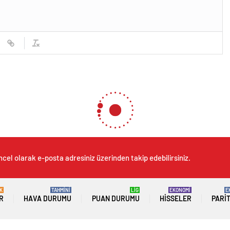
ncel olarak e-posta adresiniz üzerinden takip edebilirsiniz.
K
TAHMİNİ
LİG
EKONOMİ
E
R
HAVA DURUMU
PUAN DURUMU
HISSELER
PARI