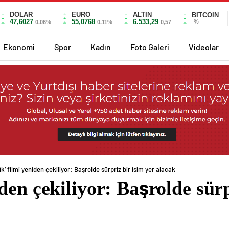
DOLAR
EURO
ALTIN
BITCOIN
47,6027
55,0768
6.533,29
%
0.06%
0.11%
0,57
Ekonomi
Spor
Kadın
Foto Galeri
Videolar
k’ filmi yeniden çekiliyor: Başrolde sürpriz bir isim yer alacak
den çekiliyor: Başrolde sürp