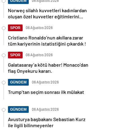
06 Ağustos 2026
GÜNDEM
Norweç silahlı kuvvetleri kadınlardan
oluşan özel kuvvetler eğitimlerini
başlattı.
06 Ağustos 2026
SPOR
Cristiano Ronaldo’nun akıllara zarar
tüm kariyerinin istatistiğini çıkardık !
06 Ağustos 2026
SPOR
Galatasaray’a kötü haber! Monaco’dan
flaş Onyekuru kararı.
06 Ağustos 2026
GÜNDEM
Trump’tan seçim sonrası ilk mülakat
06 Ağustos 2026
GÜNDEM
Avusturya başbakanı Sebastian Kurz
ile ilgili bilinmeyenler