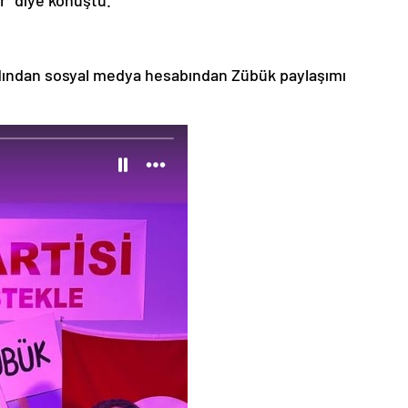
r” diye konuştu.
ardından sosyal medya hesabından Zübük paylaşımı