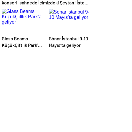
konseri, sahnede İçimizdeki Şeytan! İşte
kültür sanat ajandası
Glass Beams
Sónar İstanbul 9-10
KüçükÇiftlik Park’a
Mayıs’ta geliyor
geliyor