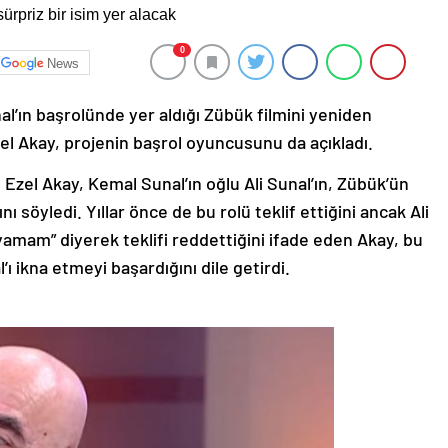
0
News
l’ın başrolünde yer aldığı Zübük filmini yeniden
l Akay, projenin başrol oyuncusunu da açıkladı.
 Ezel Akay, Kemal Sunal’ın oğlu Ali Sunal’ın, Zübük’ün
söyledi. Yıllar önce de bu rolü teklif ettiğini ancak Ali
yamam” diyerek teklifi reddettiğini ifade eden Akay, bu
 ikna etmeyi başardığını dile getirdi.