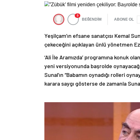
0
BEĞENDİM
ABONE OL
Yeşilçam’ın efsane sanatçısı Kemal Suna
çekeceğini açıklayan ünlü yönetmen Eze
‘Ali İle Aramızda’ programına konuk olan
yeni versiyonunda başrolde oynayacağını 
Sunal’ın “Babamın oynadığı rolleri oyna
karara saygı gösterse de zamanla Sunal’ı