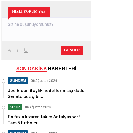
HIZLI YORUM YAP
GÖNDER
SON DAKİKA
HABERLERİ
06 Ağustos 2026
GÜNDEM
Joe Biden 6 aylık hedeflerini açıkladı.
Senato buz gibi…
06 Ağustos 2026
SPOR
En fazla kızaran takım Antalyaspor!
Tam 5 futbolcu….