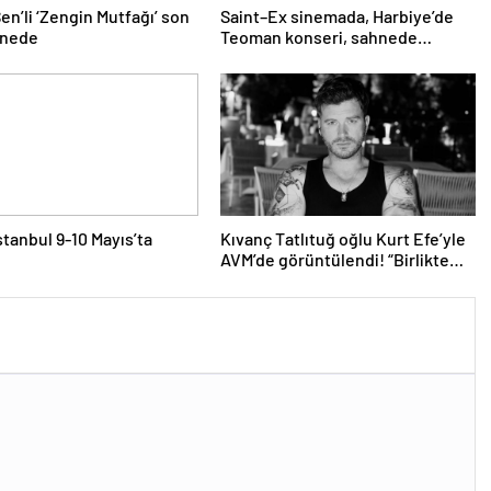
en’li ‘Zengin Mutfağı’ son
Saint–Ex sinemada, Harbiye’de
hnede
Teoman konseri, sahnede
İçimizdeki Şeytan! İşte kültür
sanat ajandası
stanbul 9-10 Mayıs’ta
Kıvanç Tatlıtuğ oğlu Kurt Efe’yle
AVM’de görüntülendi! “Birlikte
geçirdiğimi her an..”