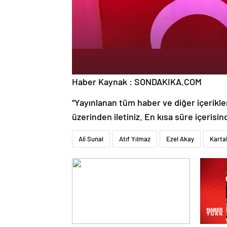
Haber Kaynak : SONDAKIKA.COM
“Yayınlanan tüm haber ve diğer içerikler i
üzerinden iletiniz. En kısa süre içerisin
Ali Sunal
Atıf Yılmaz
Ezel Akay
Kartal