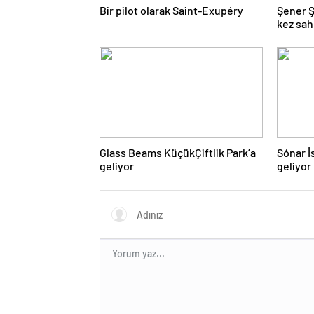
Bir pilot olarak Saint-Exupéry
Şener Ş
kez sa
Glass Beams KüçükÇiftlik Park’a
Sónar İ
geliyor
geliyor