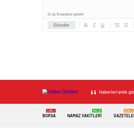
En az 10 karakter gerekli
Gönder
Haberleri anlık gü
CANLI
ANLIK
GÜNLÜ
BORSA
NAMAZ VAKITLERI
GAZETELE