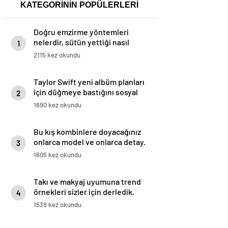
KATEGORİNİN POPÜLERLERİ
Doğru emzirme yöntemleri
nelerdir, sütün yettiği nasıl
1
anlaşılır?
2115 kez okundu
Taylor Swift yeni albüm planları
için düğmeye bastığını sosyal
2
medyadan duyurdu!
1690 kez okundu
Bu kış kombinlere doyacağınız
onlarca model ve onlarca detay.
3
1605 kez okundu
Takı ve makyaj uyumuna trend
örnekleri sizler için derledik.
4
1539 kez okundu