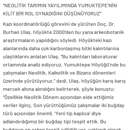
“NEOLİTİK TARIMIN YAYILIMINDA YUMUKTEPE’NİN
KİLİT BİR ROL OYNADIĞINI DÜŞÜNÜYORUZ”
Kazı koordinatörlüğü görevini de yürüten Doç. Dr.
Burhan Ulaş, höyükte 2000’den bu yana arkeobotanik
araştırmaların yapıldığını söyledi. Höyükteki kazı
alanlarında daha çok karbonlaşmış bitki kalıntılarına
ulaştıklarını anlatan Ulaş, “Bu kalıntıları laboratuvar
ortamında analiz ediyoruz. Yumuktepe Höyüğü’nde bu
çalışmaları Neolitik, Kalkolitik ve Bizans dönemleri
üzerinde yürütüyoruz.” dedi. Ulaş, höyüğün karış karış
mercek altına alındığını belirterek, şöyle konuştu:
“Özellikle Neolitik Dönem açısından elde ettiğimiz
veriler ilginç. Son yürüttüğümüz çalışmalar iki buğday
türü açısından önemli. ‘Yeni tip kaplıca’ diye
adlandırdığımız bir buğday tipi tespit ettik. Bu
buğdayın en erken tespit edildiği yer, yaklaşık olarak