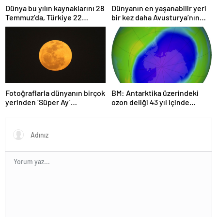
Dünya bu yılın kaynaklarını 28
Dünyanın en yaşanabilir yeri
Temmuz’da, Türkiye 22
bir kez daha Avusturya’nın
Haziran’da tüketti
başkenti Viyana oldu
Fotoğraflarla dünyanın birçok
BM: Antarktika üzerindeki
yerinden ‘Süper Ay’
ozon deliği 43 yıl içinde
manzaraları
tamamen iyileşebilir