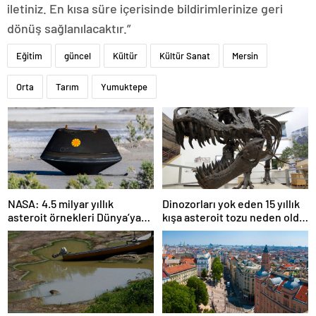
iletiniz. En kısa süre içerisinde bildirimlerinize geri
dönüş sağlanılacaktır.”
Eğitim
güncel
Kültür
Kültür Sanat
Mersin
Orta
Tarım
Yumuktepe
NASA: 4.5 milyar yıllık
Dinozorları yok eden 15 yıllık
asteroit örnekleri Dünya’ya
kışa asteroit tozu neden oldu
getirildi; yaşamın
| Araştırma
başlangıcına ışık tutabilir