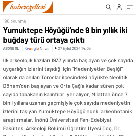
196 okunma
Yumuktepe Höyüğü’nde 9 bin yıllık iki
buğday türü ortaya çıktı
27 Eylül 2024 14:05
ABONE OL
News
İlk arkeolojik kazıları 1937 yılında başlayan ve çok sayıda
uygarlığın izlerini taşıdığı için “Medeniyetler Beşiği”
olarak da anılan Toroslar ilçesindeki höyükte Neolitik
Dönem’den başlayan ve Orta Çağ’a kadar süren çok
sayıda tabakanın kalıntıları yer alıyor. Milattan önce 7
binli yıllara uzanan geçmişiyle çok sayıda medeniyetin
izlerini taşıyan Yumuktepe Höyüğü’ndeki arkeobotanik
araştırmalar, İnönü Üniversitesi Fen-Edebiyat
Fakültesi Arkeoloji Bölümü Öğretim Üyesi Doç. Dr.