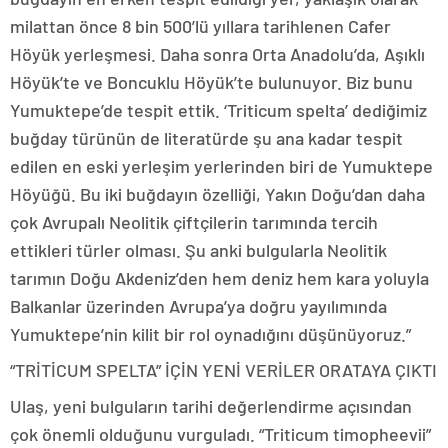
milattan önce 8 bin 500’lü yıllara tarihlenen Cafer
Höyük yerleşmesi. Daha sonra Orta Anadolu’da, Aşıklı
Höyük’te ve Boncuklu Höyük’te bulunuyor. Biz bunu
Yumuktepe’de tespit ettik. ‘Triticum spelta’ dediğimiz
buğday türünün de literatürde şu ana kadar tespit
edilen en eski yerleşim yerlerinden biri de Yumuktepe
Höyüğü. Bu iki buğdayın özelliği, Yakın Doğu’dan daha
çok Avrupalı Neolitik çiftçilerin tarımında tercih
ettikleri türler olması. Şu anki bulgularla Neolitik
tarımın Doğu Akdeniz’den hem deniz hem kara yoluyla
Balkanlar üzerinden Avrupa’ya doğru yayılımında
Yumuktepe’nin kilit bir rol oynadığını düşünüyoruz.”
“TRİTİCUM SPELTA” İÇİN YENİ VERİLER ORATAYA ÇIKTI
Ulaş, yeni bulguların tarihi değerlendirme açısından
çok önemli olduğunu vurguladı. “Triticum timopheevii”