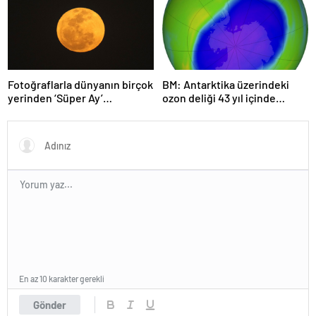
Fotoğraflarla dünyanın birçok
BM: Antarktika üzerindeki
yerinden ‘Süper Ay’
ozon deliği 43 yıl içinde
manzaraları
tamamen iyileşebilir
En az 10 karakter gerekli
Gönder