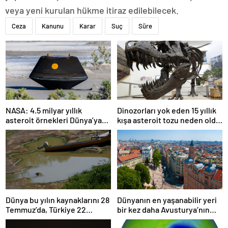
veya yeni kurulan hükme itiraz edilebilecek.
Ceza
Kanunu
Karar
Suç
Süre
NASA: 4.5 milyar yıllık
Dinozorları yok eden 15 yıllık
asteroit örnekleri Dünya’ya
kışa asteroit tozu neden oldu
getirildi; yaşamın
| Araştırma
başlangıcına ışık tutabilir
Dünya bu yılın kaynaklarını 28
Dünyanın en yaşanabilir yeri
Temmuz’da, Türkiye 22
bir kez daha Avusturya’nın
Haziran’da tüketti
başkenti Viyana oldu