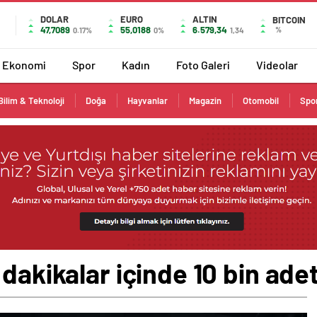
DOLAR
EURO
ALTIN
BITCOIN
47,7089
55,0188
6.579,34
%
0.17%
0%
1,34
Ekonomi
Spor
Kadın
Foto Galeri
Videolar
Bilim & Teknoloji
Doğa
Hayvanlar
Magazin
Otomobil
Spo
dakikalar içinde 10 bin adet