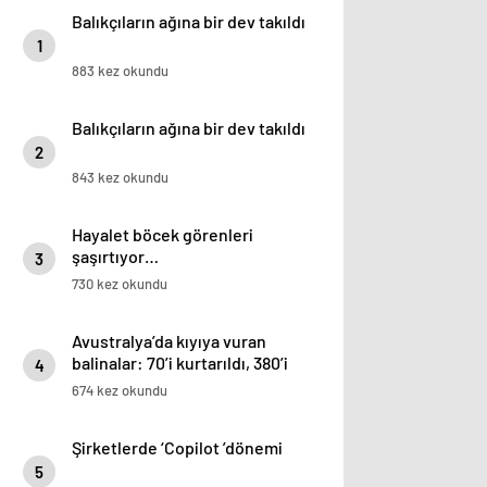
Balıkçıların ağına bir dev takıldı
1
883 kez okundu
Balıkçıların ağına bir dev takıldı
2
843 kez okundu
Hayalet böcek görenleri
şaşırtıyor…
3
730 kez okundu
Avustralya’da kıyıya vuran
balinalar: 70’i kurtarıldı, 380’i
4
öldü
674 kez okundu
Şirketlerde ‘Copilot ’dönemi
5