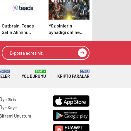
Outbrain, Teads
Yüz binlerin
Satın Alımını
oynadığı online
Tamamladı:
oyun davalık oldu
Birleşme, Açık
İnternet için Tüm
Kanallarda Sonuç
Odaklı Bir Platform
Oluşturuyor
KONOMİ
TRAFİK
CANLI
TELER
YOL DURUMU
KRIPTO PARALAR
Üye Giriş
Üye Kayıt
Şifremi Unuttum