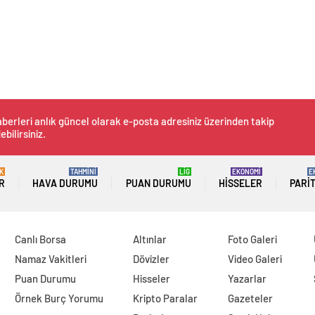
berleri anlık güncel olarak e-posta adresiniz üzerinden takip
ebilirsiniz.
K
TAHMİNİ
LİG
EKONOMİ
E
R
HAVA DURUMU
PUAN DURUMU
HISSELER
PARI
Canlı Borsa
Altınlar
Foto Galeri
Namaz Vakitleri
Dövizler
Video Galeri
Puan Durumu
Hisseler
Yazarlar
Örnek Burç Yorumu
Kripto Paralar
Gazeteler