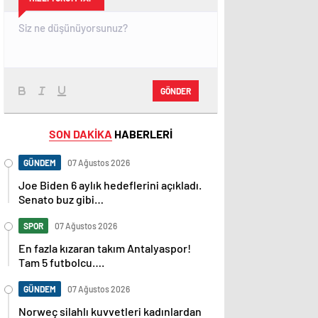
GÖNDER
SON DAKİKA
HABERLERİ
GÜNDEM
07 Ağustos 2026
Joe Biden 6 aylık hedeflerini açıkladı.
Senato buz gibi…
SPOR
07 Ağustos 2026
En fazla kızaran takım Antalyaspor!
Tam 5 futbolcu….
GÜNDEM
07 Ağustos 2026
Norweç silahlı kuvvetleri kadınlardan