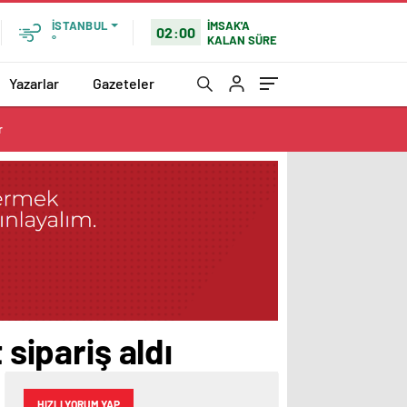
İMSAK'A
İSTANBUL
02:00
KALAN SÜRE
°
Yazarlar
Gazeteler
r
 sipariş aldı
HIZLI YORUM YAP