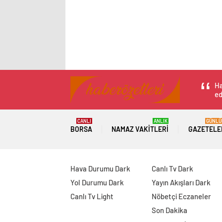
Ha
ed
CANLI
ANLIK
GÜNLÜ
BORSA
NAMAZ VAKITLERI
GAZETELE
Hava Durumu Dark
Canlı Tv Dark
Yol Durumu Dark
Yayın Akışları Dark
Canlı Tv Light
Nöbetçi Eczaneler
Son Dakika