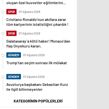
oluşan özel kuvvetler eğitimlerini
başlattı.
SPOR
07 Ağustos 2026
Cristiano Ronaldo’nun akıllara zarar
tüm kariyerinin istatistiğini çıkardık !
SPOR
07 Ağustos 2026
Galatasaray’a kötü haber! Monaco’dan
flaş Onyekuru kararı.
GÜNDEM
07 Ağustos 2026
Trump’tan seçim sonrası ilk mülakat
GÜNDEM
07 Ağustos 2026
Avusturya başbakanı Sebastian Kurz
ile ilgili bilinmeyenler
KATEGORİNİN POPÜLERLERİ