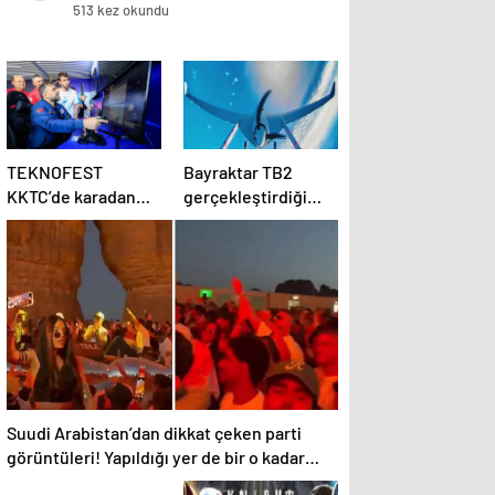
513 kez okundu
TEKNOFEST
Bayraktar TB2
KKTC’de karadan
gerçekleştirdiği
denize ilk 5G
manevrayla dünya
denemesi
havacılık tarihine
geçti
Suudi Arabistan’dan dikkat çeken parti
görüntüleri! Yapıldığı yer de bir o kadar
ilginç