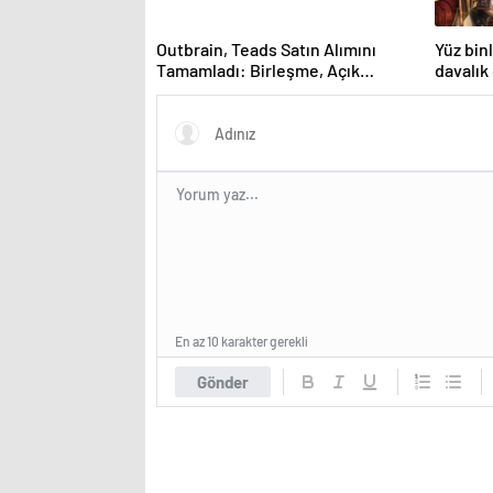
Outbrain, Teads Satın Alımını
Yüz bin
Tamamladı: Birleşme, Açık
davalık
İnternet için Tüm Kanallarda
Sonuç Odaklı Bir Platform
Oluşturuyor
En az 10 karakter gerekli
Gönder