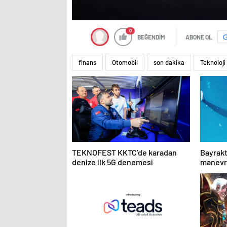
0
BEĞENDİM
ABONE OL
finans
Otomobil
son dakika
Teknoloji
TEKNOFEST KKTC’de karadan
Bayrakt
denize ilk 5G denemesi
manevra
tarihin