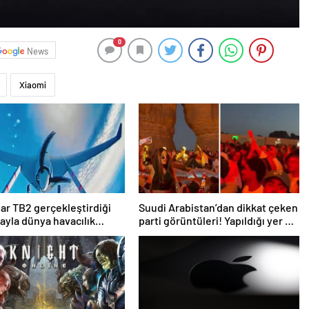
0
News
Xiaomi
ar TB2 gerçekleştirdiği
Suudi Arabistan’dan dikkat çeken
yla dünya havacılık
parti görüntüleri! Yapıldığı yer de
e geçti
bir o kadar ilginç