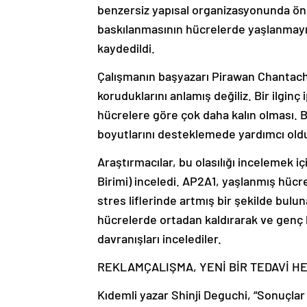
benzersiz yapısal organizasyonunda önem
baskılanmasının hücrelerde yaşlanmayı t
kaydedildi.
Çalışmanın başyazarı Pirawan Chantacho
koruduklarını anlamış değiliz. Bir ilginç
hücrelere göre çok daha kalın olması. B
boyutlarını desteklemede yardımcı old
Araştırmacılar, bu olasılığı incelemek i
Birimi) inceledi. AP2A1, yaşlanmış hücre
stres liflerinde artmış bir şekilde bulun
hücrelerde ortadan kaldırarak ve genç
davranışları incelediler.
REKLAM
ÇALIŞMA, YENİ BİR TEDAVİ H
Kıdemli yazar Shinji Deguchi, “Sonuçlar 