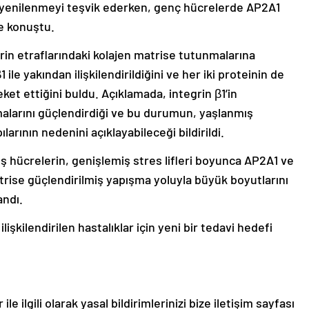
 yenilenmeyi teşvik ederken, genç hücrelerde AP2A1
ye konuştu.
erin etraflarındaki kolajen matrise tutunmalarına
 ile yakından ilişkilendirildiğini ve her iki proteinin de
eket ettiğini buldu. Açıklamada, integrin β1’in
malarını güçlendirdiği ve bu durumun, yaşlanmış
arının nedenini açıklayabileceği bildirildi.
ş hücrelerin, genişlemiş stres lifleri boyunca AP2A1 ve
atrise güçlendirilmiş yapışma yoluyla büyük boyutlarını
andı.
ilişkilendirilen hastalıklar için yeni bir tedavi hedefi
le ilgili olarak yasal bildirimlerinizi bize iletişim sayfası