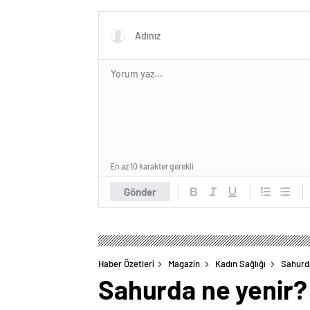
geçirdiğimi her an..”
ağlattı’
Eğer is
kırmış
En az 10 karakter gerekli
Gönder
Haber Özetleri
Magazin
Kadın Sağlığı
Sahurda
Sahurda ne yenir?