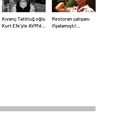
Kıvanç Tatlıtuğ oğlu
Restoran çalışanı
Kurt Efe’yle AVM’de
ifşalamıştı!
görüntülendi!
Yalın’dan ‘maden
“Birlikte geçirdiğimi
suyu için beni
her an..”
ağlattı’ iddialarına
yanıt geldi: Eğer
istemeden birini
kırmışsam…