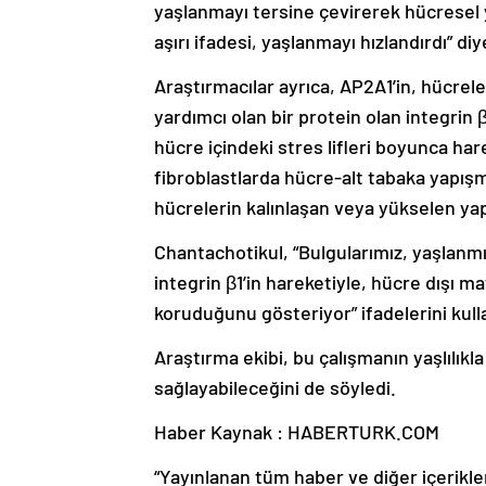
yaşlanmayı tersine çevirerek hücresel
aşırı ifadesi, yaşlanmayı hızlandırdı” di
Araştırmacılar ayrıca, AP2A1’in, hücrel
yardımcı olan bir protein olan integrin β1
hücre içindeki stres lifleri boyunca har
fibroblastlarda hücre-alt tabaka yapış
hücrelerin kalınlaşan veya yükselen yapıl
Chantachotikul, “Bulgularımız, yaşlanmı
integrin β1’in hareketiyle, hücre dışı m
koruduğunu gösteriyor” ifadelerini kull
Araştırma ekibi, bu çalışmanın yaşlılıkla 
sağlayabileceğini de söyledi.
Haber Kaynak : HABERTURK.COM
“Yayınlanan tüm haber ve diğer içerikler i