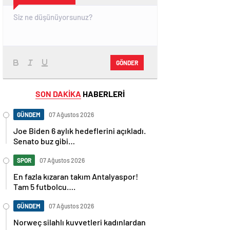
GÖNDER
SON DAKİKA
HABERLERİ
GÜNDEM
07 Ağustos 2026
Joe Biden 6 aylık hedeflerini açıkladı.
Senato buz gibi…
SPOR
07 Ağustos 2026
En fazla kızaran takım Antalyaspor!
Tam 5 futbolcu….
GÜNDEM
07 Ağustos 2026
Norweç silahlı kuvvetleri kadınlardan