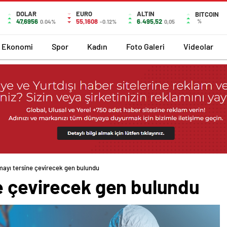
DOLAR
EURO
ALTIN
BITCOIN
47,6956
55,1608
6.495,52
%
0.04%
-0.12%
0,05
Ekonomi
Spor
Kadın
Foto Galeri
Videolar
ayı tersine çevirecek gen bulundu
e çevirecek gen bulundu