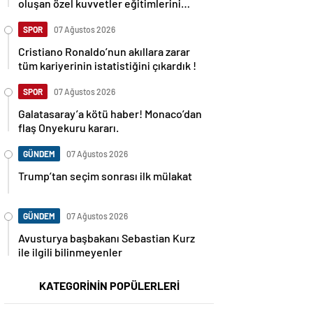
oluşan özel kuvvetler eğitimlerini
başlattı.
SPOR
07 Ağustos 2026
Cristiano Ronaldo’nun akıllara zarar
tüm kariyerinin istatistiğini çıkardık !
SPOR
07 Ağustos 2026
Galatasaray’a kötü haber! Monaco’dan
flaş Onyekuru kararı.
GÜNDEM
07 Ağustos 2026
Trump’tan seçim sonrası ilk mülakat
GÜNDEM
07 Ağustos 2026
Avusturya başbakanı Sebastian Kurz
ile ilgili bilinmeyenler
KATEGORİNİN POPÜLERLERİ