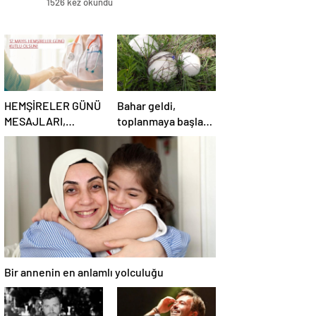
1526 kez okundu
HEMŞİRELER GÜNÜ
Bahar geldi,
MESAJLARI,
toplanmaya başladı!
SÖZLERİ 2025!
Erzurum’da
Sevgiliye, arkadaşa,
vatandaşlara zehirli
eşe anlamlı, resimli
mantar uyarısı:
Hemşireler Günü ile
Ölümcül olabilir
ilgili sözler…
Bir annenin en anlamlı yolculuğu