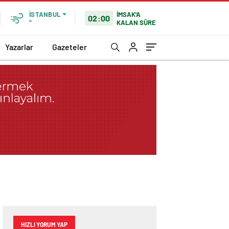
İMSAK'A
İSTANBUL
02:00
KALAN SÜRE
°
Yazarlar
Gazeteler
HIZLI YORUM YAP