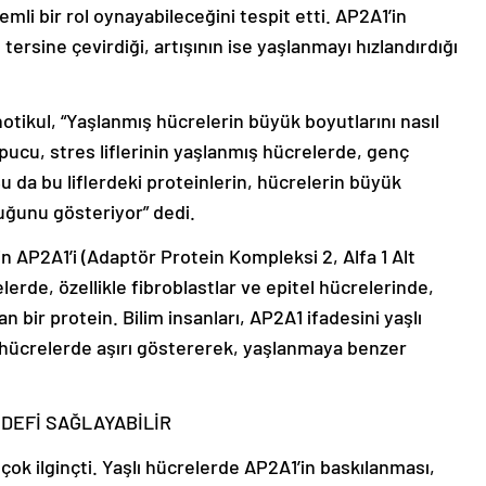
li bir rol oynayabileceğini tespit etti. AP2A1’in
ersine çevirdiği, artışının ise yaşlanmayı hızlandırdığı
tikul, “Yaşlanmış hücrelerin büyük boyutlarını nasıl
 ipucu, stres liflerinin yaşlanmış hücrelerde, genç
u da bu liflerdeki proteinlerin, hücrelerin büyük
uğunu gösteriyor” dedi.
çin AP2A1’i (Adaptör Protein Kompleksi 2, Alfa 1 Alt
lerde, özellikle fibroblastlar ve epitel hücrelerinde,
an bir protein. Bilim insanları, AP2A1 ifadesini yaşlı
 hücrelerde aşırı göstererek, yaşlanmaya benzer
EDEFİ SAĞLAYABİLİR
çok ilginçti. Yaşlı hücrelerde AP2A1’in baskılanması,