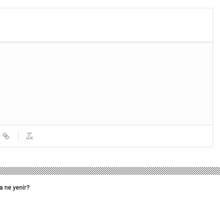
 iddialarına yanıt geldi:
Meali: Cuma Suresinin Anlamı ve
temeden birini
Fazileti Nedir?
sam…
 ne yenir?