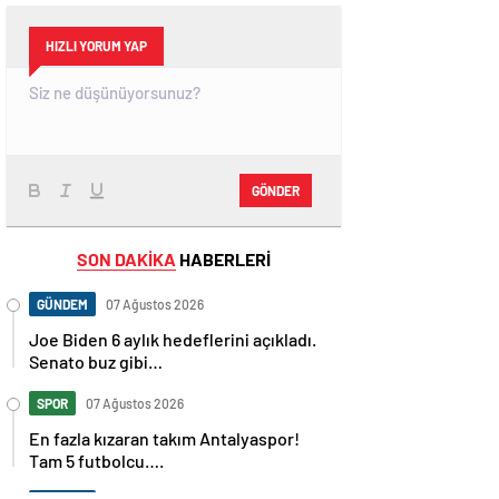
HIZLI YORUM YAP
GÖNDER
SON DAKİKA
HABERLERİ
GÜNDEM
07 Ağustos 2026
Joe Biden 6 aylık hedeflerini açıkladı.
Senato buz gibi…
SPOR
07 Ağustos 2026
En fazla kızaran takım Antalyaspor!
Tam 5 futbolcu….