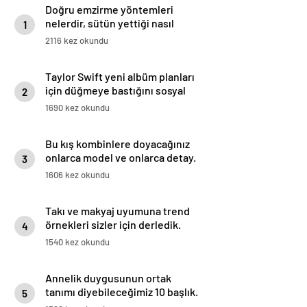
Doğru emzirme yöntemleri
nelerdir, sütün yettiği nasıl
1
anlaşılır?
2116 kez okundu
Taylor Swift yeni albüm planları
için düğmeye bastığını sosyal
2
medyadan duyurdu!
1690 kez okundu
Bu kış kombinlere doyacağınız
onlarca model ve onlarca detay.
3
1606 kez okundu
Takı ve makyaj uyumuna trend
örnekleri sizler için derledik.
4
1540 kez okundu
Annelik duygusunun ortak
tanımı diyebileceğimiz 10 başlık.
5