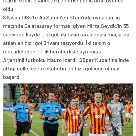
Icardi, ezeli rekabetteki en erken golü atan oyuncu
oldu.
8 Nisan 1984’te Ali Sami Yen Stadı’nda oynanan lig
maçında Galatasaray forması giyen Mirza Seydic’in 55.
saniyede kaydettiği gol, iki takım arasındaki maçlarda
atılan en hızlı gol ünvanı taşıyordu. İki takım o
mücadeleden 1-1’lik beraberlikle ayrılmıştı.
Arjantinli futbolcu Mauro Icardi, Süper Kupa finalinde
attığı golle, ezeli rekabetin en hızlı golcüsü olmayı
başardı.