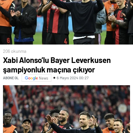
206 okunma
Xabi Alonso’lu Bayer Leverkusen
şampiyonluk maçına çıkıyor
6 Mayıs 2024 00:27
ABONE OL
News