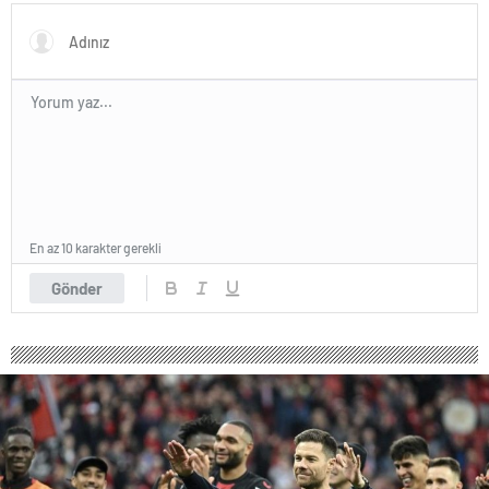
maçı hangi kanalda, saat
kaçta?
En az 10 karakter gerekli
Gönder