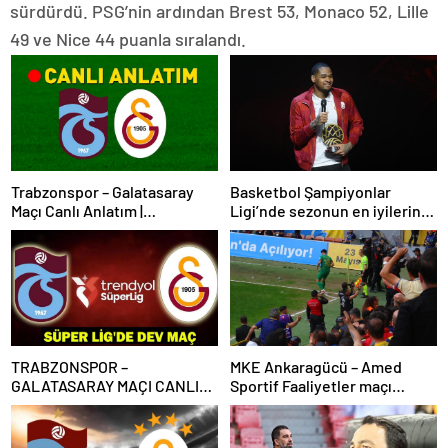
sürdürdü. PSG’nin ardından Brest 53, Monaco 52, Lille
49 ve Nice 44 puanla sıralandı.
Trabzonspor – Galatasaray
Basketbol Şampiyonlar
Maçı Canlı Anlatım |
Ligi’nde sezonun en iyilerine
Trabzonspor – Galatasaray
ödülleri verildi
Bein Sports 1 Canlı İzle | Lider,
Trabzon deplasmanında
TRABZONSPOR –
MKE Ankaragücü – Amed
GALATASARAY MAÇI CANLI
Sportif Faaliyetler maçı
İZLE | Trabzonspor-
olaylarla başladı
Galatasaray maçı canlı izleme
bilgileri! Süper Lig’de dev