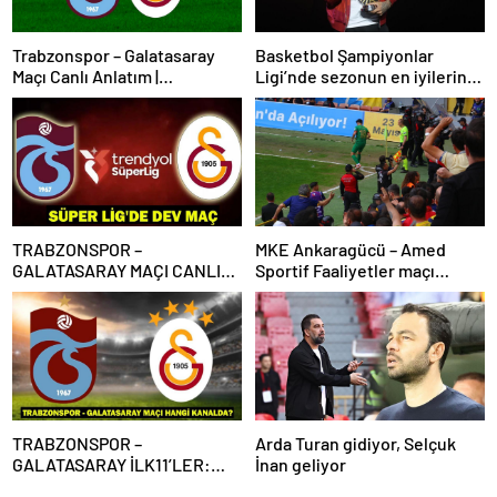
Trabzonspor – Galatasaray
Basketbol Şampiyonlar
Maçı Canlı Anlatım |
Ligi’nde sezonun en iyilerine
Trabzonspor – Galatasaray
ödülleri verildi
Bein Sports 1 Canlı İzle | Lider,
Trabzon deplasmanında
TRABZONSPOR –
MKE Ankaragücü – Amed
GALATASARAY MAÇI CANLI
Sportif Faaliyetler maçı
İZLE | Trabzonspor-
olaylarla başladı
Galatasaray maçı canlı izleme
bilgileri! Süper Lig’de dev
maç!
TRABZONSPOR –
Arda Turan gidiyor, Selçuk
GALATASARAY İLK11’LER:
İnan geliyor
Trabzonspor – Galatasaray