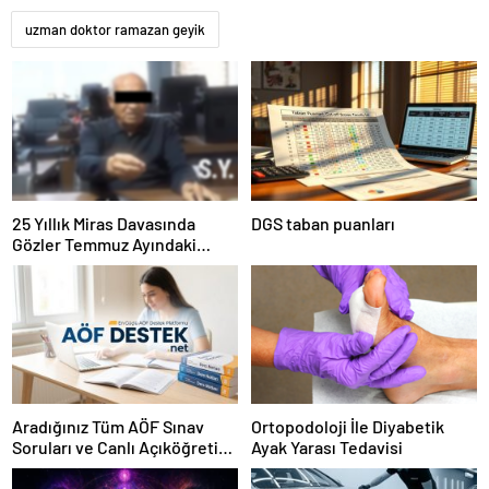
uzman doktor ramazan geyik
25 Yıllık Miras Davasında
DGS taban puanları
Gözler Temmuz Ayındaki
Karar Duruşmasına Çevrildi
Aradığınız Tüm AÖF Sınav
Ortopodoloji İle Diyabetik
Soruları ve Canlı Açıköğretim
Ayak Yarası Tedavisi
Forumu Burada