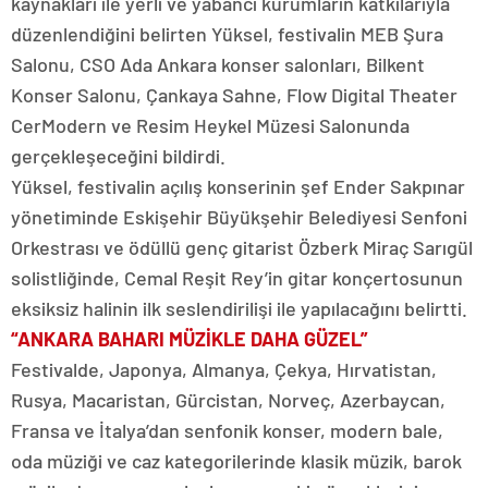
kaynakları ile yerli ve yabancı kurumların katkılarıyla
düzenlendiğini belirten Yüksel, festivalin MEB Şura
Salonu, CSO Ada Ankara konser salonları, Bilkent
Konser Salonu, Çankaya Sahne, Flow Digital Theater
CerModern ve Resim Heykel Müzesi Salonunda
gerçekleşeceğini bildirdi.
Yüksel, festivalin açılış konserinin şef Ender Sakpınar
yönetiminde Eskişehir Büyükşehir Belediyesi Senfoni
Orkestrası ve ödüllü genç gitarist Özberk Miraç Sarıgül
solistliğinde, Cemal Reşit Rey’in gitar konçertosunun
eksiksiz halinin ilk seslendirilişi ile yapılacağını belirtti.
“ANKARA BAHARI MÜZİKLE DAHA GÜZEL”
Festivalde, Japonya, Almanya, Çekya, Hırvatistan,
Rusya, Macaristan, Gürcistan, Norveç, Azerbaycan,
Fransa ve İtalya’dan senfonik konser, modern bale,
oda müziği ve caz kategorilerinde klasik müzik, barok