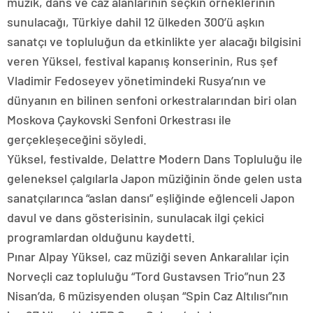
müzik, dans ve caz alanlarının seçkin örneklerinin
sunulacağı, Türkiye dahil 12 ülkeden 300’ü aşkın
sanatçı ve topluluğun da etkinlikte yer alacağı bilgisini
veren Yüksel, festival kapanış konserinin, Rus şef
Vladimir Fedoseyev yönetimindeki Rusya’nın ve
dünyanın en bilinen senfoni orkestralarından biri olan
Moskova Çaykovski Senfoni Orkestrası ile
gerçekleşeceğini söyledi.
Yüksel, festivalde, Delattre Modern Dans Topluluğu ile
geleneksel çalgılarla Japon müziğinin önde gelen usta
sanatçılarınca “aslan dansı” eşliğinde eğlenceli Japon
davul ve dans gösterisinin, sunulacak ilgi çekici
programlardan olduğunu kaydetti.
Pınar Alpay Yüksel, caz müziği seven Ankaralılar için
Norveçli caz topluluğu “Tord Gustavsen Trio”nun 23
Nisan’da, 6 müzisyenden oluşan “Spin Caz Altılısı”nın