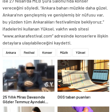
ise 27 Nisan’da MEB Şura Salonu’nda konser
vereceğini söyledi. “Ankara baharı müzikle daha güzel.
Ankara’nın gençleşmiş ve genişlemiş bir nüfusu var,
bu yüzden tüm Ankaralıları festivalimize bekliyoruz.”
ifadelerini kullanan Yüksel, vakfın web sitesi
“www.ankarafestival.com” adresinde konserlere ilişkin
detaylara ulaşılabileceğini kaydetti.
Ankara
Festival
Konser
Müzik
Yüksel
25 Yıllık Miras Davasında
DGS taban puanları
Gözler Temmuz Ayındaki
Karar Duruşmasına Çevrildi