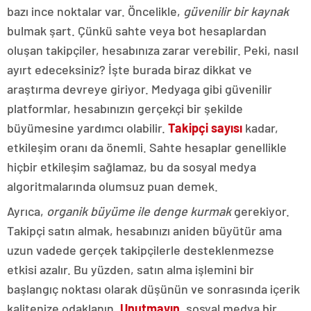
bazı ince noktalar var. Öncelikle,
güvenilir bir kaynak
bulmak şart. Çünkü sahte veya bot hesaplardan
oluşan takipçiler, hesabınıza zarar verebilir. Peki, nasıl
ayırt edeceksiniz? İşte burada biraz dikkat ve
araştırma devreye giriyor. Medyaga gibi güvenilir
platformlar, hesabınızın gerçekçi bir şekilde
büyümesine yardımcı olabilir.
Takipçi sayısı
kadar,
etkileşim oranı da önemli. Sahte hesaplar genellikle
hiçbir etkileşim sağlamaz, bu da sosyal medya
algoritmalarında olumsuz puan demek.
Ayrıca,
organik büyüme ile denge kurmak
gerekiyor.
Takipçi satın almak, hesabınızı aniden büyütür ama
uzun vadede gerçek takipçilerle desteklenmezse
etkisi azalır. Bu yüzden, satın alma işlemini bir
başlangıç noktası olarak düşünün ve sonrasında içerik
kalitenize odaklanın.
Unutmayın
, sosyal medya bir