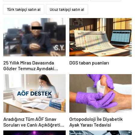
Türk takipçi satın al
Ucuz takipçi satın al
25 Yıllık Miras Davasında
DGS taban puanları
Gözler Temmuz Ayındaki
Karar Duruşmasına Çevrildi
Aradığınız Tüm AÖF Sınav
Ortopodoloji İle Diyabetik
Soruları ve Canlı Açıköğretim
Ayak Yarası Tedavisi
Forumu Burada