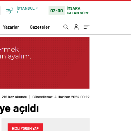
İMSAK'A
İSTANBUL
02:00
KALAN SÜRE
°
Yazarlar
Gazeteler
219 kez okundu
|
Güncelleme: 4 Haziran 2024 00:12
e açıldı
HIZLI YORUM YAP