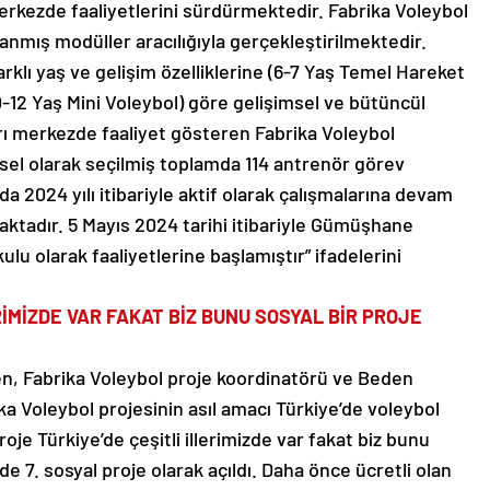
merkezde faaliyetlerini sürdürmektedir. Fabrika Voleybol
nmış modüller aracılığıyla gerçekleştirilmektedir.
rklı yaş ve gelişim özelliklerine (6-7 Yaş Temel Hareket
0-12 Yaş Mini Voleybol) göre gelişimsel ve bütüncül
yrı merkezde faaliyet gösteren Fabrika Voleybol
sel olarak seçilmiş toplamda 114 antrenör görev
a 2024 yılı itibariyle aktif olarak çalışmalarına devam
aktadır. 5 Mayıs 2024 tarihi itibariyle Gümüşhane
ulu olarak faaliyetlerine başlamıştır” ifadelerini
RİMİZDE VAR FAKAT BİZ BUNU SOSYAL BİR PROJE
, Fabrika Voleybol proje koordinatörü ve Beden
ka Voleybol projesinin asıl amacı Türkiye’de voleybol
je Türkiye’de çeşitli illerimizde var fakat biz bunu
zde 7. sosyal proje olarak açıldı. Daha önce ücretli olan