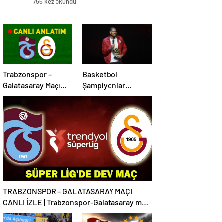
755 kez okundu
Trabzonspor –
Basketbol
Galatasaray Maçı
Şampiyonlar
Canlı Anlatım |
Ligi’nde sezonun en
Trabzonspor –
iyilerine ödülleri
Galatasaray Bein
verildi
Sports 1 Canlı İzle |
Lider, Trabzon
deplasmanında
TRABZONSPOR – GALATASARAY MAÇI
CANLI İZLE | Trabzonspor-Galatasaray maçı
canlı izleme bilgileri! Süper Lig’de dev maç!