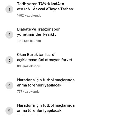
Tarih yazan TÃ¼rk kadÄ±n
atÄ±cÄ± Åevval Ä°layda Tarhan:
1
“2028 Los Angeles’ta madalya
1482 kez okundu
istiyoruz”
Diabate’ye Trabzonspor
yönetiminden kesik! .
2
1144 kez okundu
Okan Buruk’tan Icardi
açıklaması: Gol atmayan forvet
3
mutsuz olur
806 kez okundu
Maradona için futbol maçlarında
anma törenleri yapılacak
4
767 kez okundu
Maradona için futbol maçlarında
anma törenleri yapılacak
5