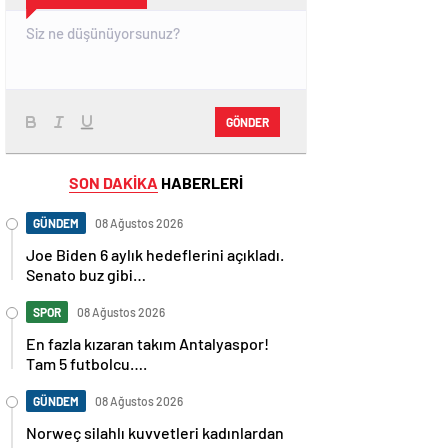
GÖNDER
SON DAKİKA
HABERLERİ
GÜNDEM
08 Ağustos 2026
Joe Biden 6 aylık hedeflerini açıkladı.
Senato buz gibi…
SPOR
08 Ağustos 2026
En fazla kızaran takım Antalyaspor!
Tam 5 futbolcu….
GÜNDEM
08 Ağustos 2026
Norweç silahlı kuvvetleri kadınlardan