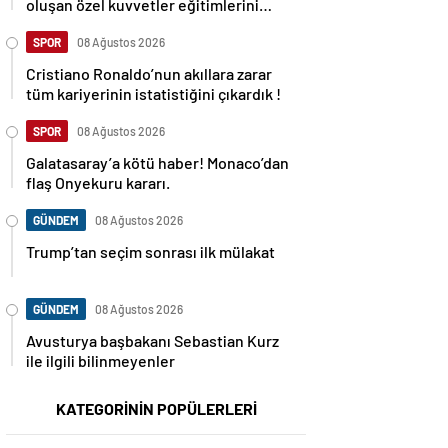
oluşan özel kuvvetler eğitimlerini
başlattı.
SPOR
08 Ağustos 2026
Cristiano Ronaldo’nun akıllara zarar
tüm kariyerinin istatistiğini çıkardık !
SPOR
08 Ağustos 2026
Galatasaray’a kötü haber! Monaco’dan
flaş Onyekuru kararı.
GÜNDEM
08 Ağustos 2026
Trump’tan seçim sonrası ilk mülakat
GÜNDEM
08 Ağustos 2026
Avusturya başbakanı Sebastian Kurz
ile ilgili bilinmeyenler
KATEGORİNİN POPÜLERLERİ