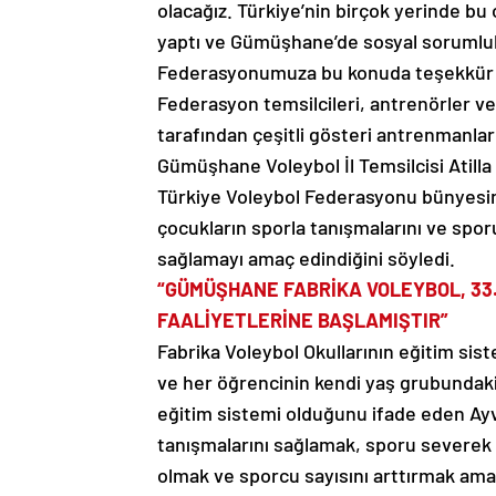
olacağız. Türkiye’nin birçok yerinde bu 
yaptı ve Gümüşhane’de sosyal sorumlul
Federasyonumuza bu konuda teşekkür ed
Federasyon temsilcileri, antrenörler ve
tarafından çeşitli gösteri antrenmanları
Gümüşhane Voleybol İl Temsilcisi Atill
Türkiye Voleybol Federasyonu bünyesind
çocukların sporla tanışmalarını ve spor
sağlamayı amaç edindiğini söyledi.
“GÜMÜŞHANE FABRİKA VOLEYBOL, 33
FAALİYETLERİNE BAŞLAMIŞTIR”
Fabrika Voleybol Okullarının eğitim sis
ve her öğrencinin kendi yaş grubundaki 
eğitim sistemi olduğunu ifade eden Ayv
tanışmalarını sağlamak, sporu severek h
olmak ve sporcu sayısını arttırmak am