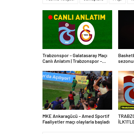
Trabzonspor – Galatasaray Maçı
Basketb
Canlı Anlatım | Trabzonspor –
sezonun
Galatasaray Bein Sports 1 Canlı
verildi
İzle | Lider, Trabzon
deplasmanında
MKE Ankaragücü – Amed Sportif
TRABZ
Faaliyetler maçı olaylarla başladı
İLK11’L
Galatas
saat ka