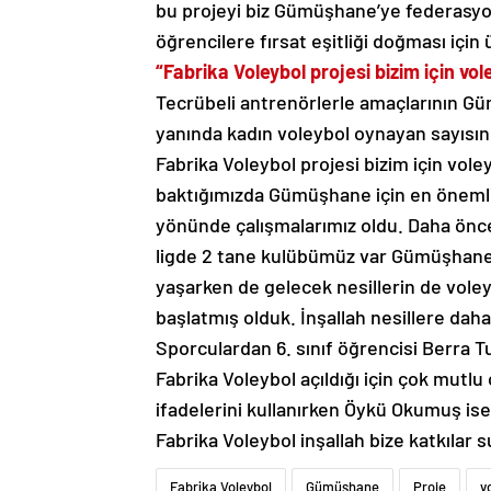
bu projeyi biz Gümüşhane’ye federasy
öğrencilere fırsat eşitliği doğması için 
“Fabrika Voleybol projesi bizim için voley
Tecrübeli antrenörlerle amaçlarının Gü
yanında kadın voleybol oynayan sayısın
Fabrika Voleybol projesi bizim için voley
baktığımızda Gümüşhane için en önemli 
yönünde çalışmalarımız oldu. Daha önce 
ligde 2 tane kulübümüz var Gümüşhane
yaşarken de gelecek nesillerin de vole
başlatmış olduk. İnşallah nesillere daha
Sporculardan 6. sınıf öğrencisi Berra
Fabrika Voleybol açıldığı için çok mutl
ifadelerini kullanırken Öykü Okumuş is
Fabrika Voleybol inşallah bize katkıla
Fabrika Voleybol
Gümüşhane
Proje
v