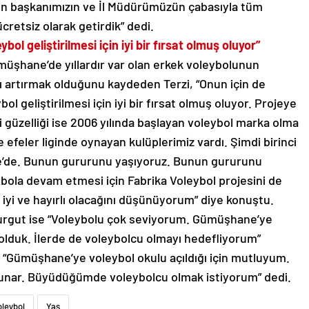
on başkanımızın ve İl Müdürümüzün çabasıyla tüm
ücretsiz olarak getirdik” dedi.
bol geliştirilmesi için iyi bir fırsat olmuş oluyor”
müşhane’de yıllardır var olan erkek voleybolunun
ı artırmak olduğunu kaydeden Terzi, “Onun için de
bol geliştirilmesi için iyi bir fırsat olmuş oluyor. Projeye
güzelliği ise 2006 yılında başlayan voleybol marka olma
efeler liginde oynayan kulüplerimiz vardı. Şimdi birinci
’de. Bunun gururunu yaşıyoruz. Bunun gururunu
ybola devam etmesi için Fabrika Voleybol projesini de
 iyi ve hayırlı olacağını düşünüyorum” diye konuştu.
 Turgut ise “Voleybolu çok seviyorum. Gümüşhane’ye
u olduk. İlerde de voleybolcu olmayı hedefliyorum”
e “Gümüşhane’ye voleybol okulu açıldığı için mutluyum.
r sunar. Büyüdüğümde voleybolcu olmak istiyorum” dedi.
oleybol
Yaş