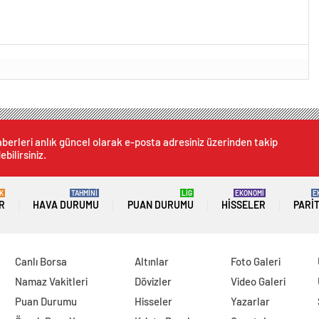
berleri anlık güncel olarak e-posta adresiniz üzerinden takip
ebilirsiniz.
K
TAHMİNİ
LİG
EKONOMİ
E
R
HAVA DURUMU
PUAN DURUMU
HISSELER
PARI
Canlı Borsa
Altınlar
Foto Galeri
Namaz Vakitleri
Dövizler
Video Galeri
Puan Durumu
Hisseler
Yazarlar