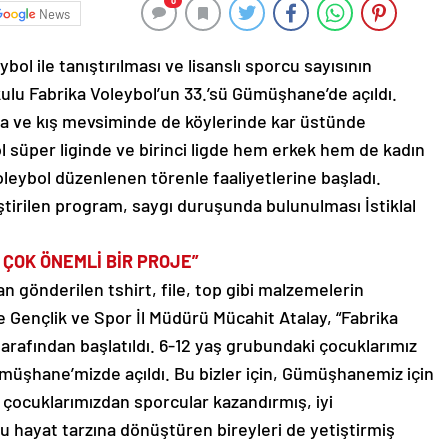
0
News
ol ile tanıştırılması ve lisanslı sporcu sayısının
kulu Fabrika Voleybol’un 33.’sü Gümüşhane’de açıldı.
nda ve kış mevsiminde de köylerinde kar üstünde
l süper liginde ve birinci ligde hem erkek hem de kadın
leybol düzenlenen törenle faaliyetlerine başladı.
irilen program, saygı duruşunda bulunulması İstiklal
N ÇOK ÖNEMLİ BİR PROJE”
 gönderilen tshirt, file, top gibi malzemelerin
Gençlik ve Spor İl Müdürü Mücahit Atalay, “Fabrika
arafından başlatıldı. 6-12 yaş grubundaki çocuklarımız
ümüşhane’mizde açıldı. Bu bizler için, Gümüşhanemiz için
u çocuklarımızdan sporcular kazandırmış, iyi
ru hayat tarzına dönüştüren bireyleri de yetiştirmiş