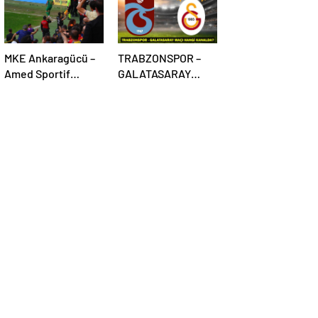
MKE Ankaragücü –
TRABZONSPOR –
Amed Sportif
GALATASARAY
Faaliyetler maçı
İLK11’LER:
olaylarla başladı
Trabzonspor –
Galatasaray maçı
hangi kanalda, saat
kaçta?