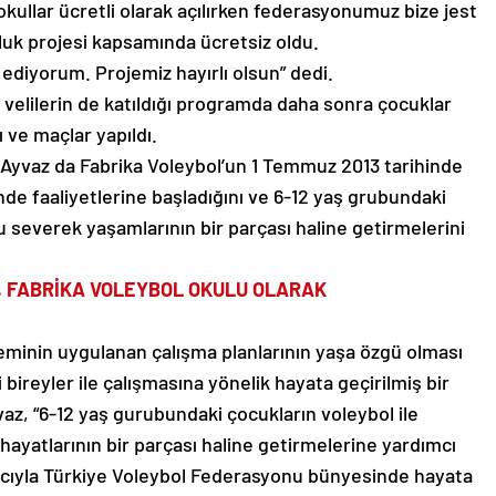
okullar ücretli olarak açılırken federasyonumuz bize jest
uk projesi kapsamında ücretsiz oldu.
iyorum. Projemiz hayırlı olsun” dedi.
 velilerin de katıldığı programda daha sonra çocuklar
 ve maçlar yapıldı.
a Ayvaz da Fabrika Voleybol’un 1 Temmuz 2013 tarihinde
e faaliyetlerine başladığını ve 6-12 yaş grubundaki
u severek yaşamlarının bir parçası haline getirmelerini
. FABRİKA VOLEYBOL OKULU OLARAK
teminin uygulanan çalışma planlarının yaşa özgü olması
bireyler ile çalışmasına yönelik hayata geçirilmiş bir
az, “6-12 yaş gurubundaki çocukların voleybol ile
ayatlarının bir parçası haline getirmelerine yardımcı
acıyla Türkiye Voleybol Federasyonu bünyesinde hayata