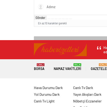
Gönder
En az 10 karakter gerekli
Ha
ed
CANLI
ANLIK
GÜNLÜ
BORSA
NAMAZ VAKITLERI
GAZETELE
Hava Durumu Dark
Canlı Tv Dark
Yol Durumu Dark
Yayın Akışları Dark
Canlı Tv Light
Nöbetçi Eczaneler