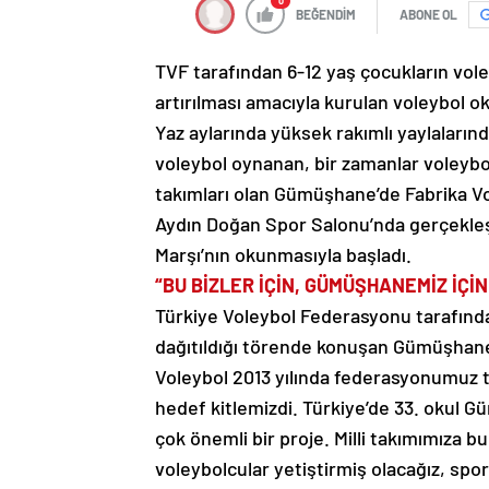
0
BEĞENDİM
ABONE OL
TVF tarafından 6-12 yaş çocukların voleyb
artırılması amacıyla kurulan voleybol o
Yaz aylarında yüksek rakımlı yaylaları
voleybol oynanan, bir zamanlar voleybo
takımları olan Gümüşhane’de Fabrika Vo
Aydın Doğan Spor Salonu’nda gerçekleşt
Marşı’nın okunmasıyla başladı.
“BU BİZLER İÇİN, GÜMÜŞHANEMİZ İÇİ
Türkiye Voleybol Federasyonu tarafından
dağıtıldığı törende konuşan Gümüşhane 
Voleybol 2013 yılında federasyonumuz t
hedef kitlemizdi. Türkiye’de 33. okul G
çok önemli bir proje. Milli takımımıza b
voleybolcular yetiştirmiş olacağız, spo