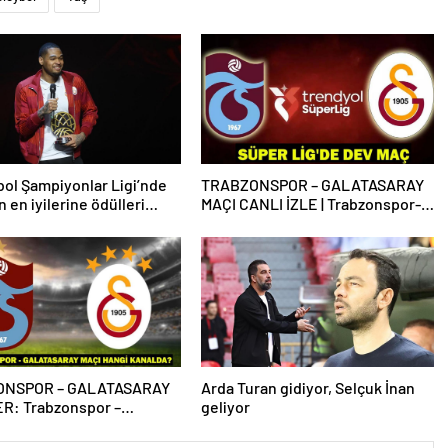
ol Şampiyonlar Ligi’nde
TRABZONSPOR – GALATASARAY
 en iyilerine ödülleri
MAÇI CANLI İZLE | Trabzonspor-
Galatasaray maçı canlı izleme
bilgileri! Süper Lig’de dev maç!
ONSPOR – GALATASARAY
Arda Turan gidiyor, Selçuk İnan
ER: Trabzonspor –
geliyor
aray maçı hangi kanalda,
çta?