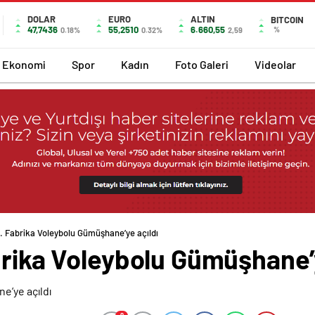
DOLAR
EURO
ALTIN
BITCOIN
47,7436
55,2510
6.660,55
%
0.18%
0.32%
2,59
Ekonomi
Spor
Kadın
Foto Galeri
Videolar
3. Fabrika Voleybolu Gümüşhane’ye açıldı
brika Voleybolu Gümüşhane’y