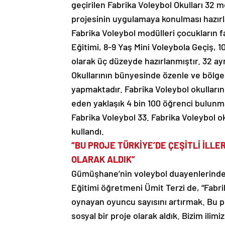
geçirilen Fabrika Voleybol Okulları 32 
projesinin uygulamaya konulması hazırla
Fabrika Voleybol modülleri çocukların fa
Eğitimi, 8-9 Yaş Mini Voleybola Geçiş, 1
olarak üç düzeyde hazırlanmıştır. 32 a
Okullarının bünyesinde özenle ve bölge
yapmaktadır. Fabrika Voleybol okullarınd
eden yaklaşık 4 bin 100 öğrenci bulunm
Fabrika Voleybol 33. Fabrika Voleybol ok
kullandı.
“BU PROJE TÜRKİYE’DE ÇEŞİTLİ İLLE
OLARAK ALDIK”
Gümüşhane’nin voleybol duayenlerinden
Eğitimi öğretmeni Ümit Terzi de, “Fabri
oynayan oyuncu sayısını artırmak. Bu pro
sosyal bir proje olarak aldık. Bizim ilimi