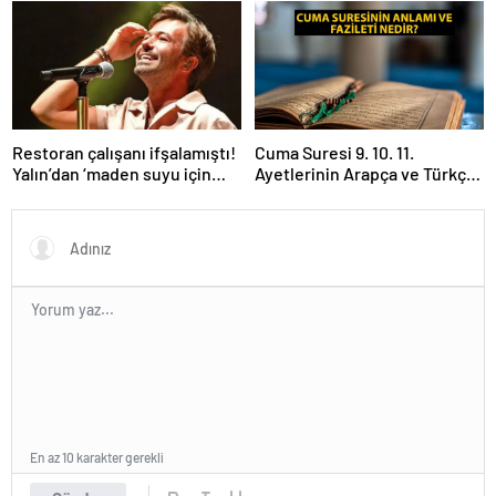
“Birlikte geçirdiğimi her an..”
Restoran çalışanı ifşalamıştı!
Cuma Suresi 9. 10. 11.
Yalın’dan ‘maden suyu için
Ayetlerinin Arapça ve Türkçe
beni ağlattı’ iddialarına yanıt
Okunuşu ile Meali: Cuma
geldi: Eğer istemeden birini
Suresinin Anlamı ve Fazileti
kırmışsam…
Nedir?
En az 10 karakter gerekli