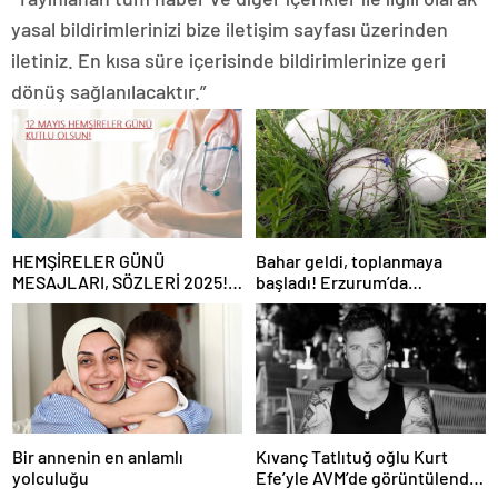
yasal bildirimlerinizi bize iletişim sayfası üzerinden
iletiniz. En kısa süre içerisinde bildirimlerinize geri
dönüş sağlanılacaktır.”
HEMŞİRELER GÜNÜ
Bahar geldi, toplanmaya
MESAJLARI, SÖZLERİ 2025!
başladı! Erzurum’da
Sevgiliye, arkadaşa, eşe
vatandaşlara zehirli mantar
anlamlı, resimli Hemşireler
uyarısı: Ölümcül olabilir
Günü ile ilgili sözler…
Bir annenin en anlamlı
Kıvanç Tatlıtuğ oğlu Kurt
yolculuğu
Efe’yle AVM’de görüntülendi!