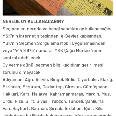
NEREDE OY KULLANACAĞIM?
Seçmenler, nerede ve hangi sandıkta oy kullanacağını,
YSK’nin internet sitesinden, e-Devlet kapısından,
YSK’nin Seçmen Sorgulama Mobil Uygulamasından
veya “444 9 975” numaralı YSK Çağrı Merkezi’nden
kontrol edebilecek.
Oy verme günü, seçmen bilgi kağıdının getirilmesi
zorunlu olmayacak.
Adıyaman, Ağrı, Artvin, Bingöl, Bitlis, Diyarbakır, Elazığ,
Erzincan, Erzurum, Gaziantep, Giresun, Gümüşhane,
Hakkari, Kars, Malatya, Kahramanmaraş, Mardin, Muş,
Ordu, Rize, Siirt, Sivas, Trabzon, Tunceli, Şanlıurfa,
Van, Bayburt, Batman, Şırnak, Ardahan, Iğdır, Kilis
illerinde ve bu illerde bulunan ceza infaz kurumlarında