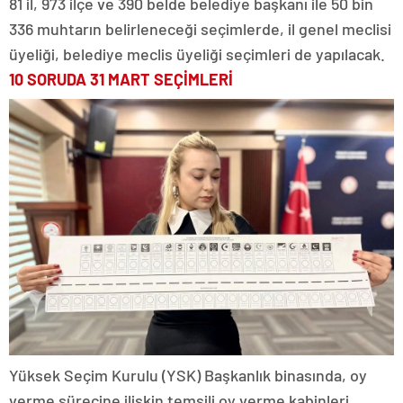
81 il, 973 ilçe ve 390 belde belediye başkanı ile 50 bin
336 muhtarın belirleneceği seçimlerde, il genel meclisi
üyeliği, belediye meclis üyeliği seçimleri de yapılacak.
10 SORUDA 31 MART SEÇİMLERİ
Yüksek Seçim Kurulu (YSK) Başkanlık binasında, oy
verme sürecine ilişkin temsili oy verme kabinleri