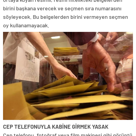
birini başkana verecek ve seçmen sıra numarasını
söyleyecek. Bu belgelerden birini vermeyen seçmen
oy kullanamayacak.
CEP TELEFONUYLA KABİNE GİRMEK YASAK
Cep telefonu, fotoğraf veya film makinesi gibi görüntü