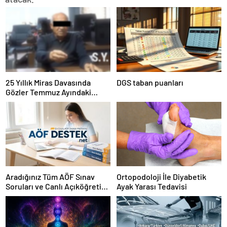
25 Yıllık Miras Davasında
DGS taban puanları
Gözler Temmuz Ayındaki
Karar Duruşmasına Çevrildi
Aradığınız Tüm AÖF Sınav
Ortopodoloji İle Diyabetik
Soruları ve Canlı Açıköğretim
Ayak Yarası Tedavisi
Forumu Burada