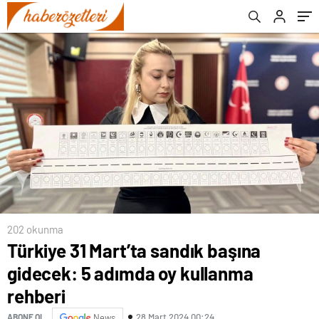
başkan adayları
202 okunma
Türkiye 31 Mart’ta sandık başına
gidecek: 5 adımda oy kullanma
rehberi
28 Mart 2024 00:24
ABONE OL
News