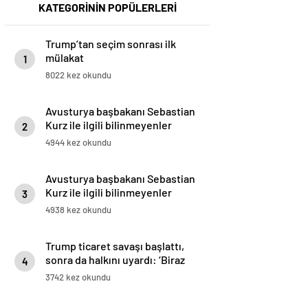
KATEGORİNİN POPÜLERLERİ
Trump’tan seçim sonrası ilk
mülakat
1
8022 kez okundu
Avusturya başbakanı Sebastian
Kurz ile ilgili bilinmeyenler
2
4944 kez okundu
Avusturya başbakanı Sebastian
Kurz ile ilgili bilinmeyenler
3
4938 kez okundu
Trump ticaret savaşı başlattı,
sonra da halkını uyardı: ‘Biraz
4
acı çekebilirsiniz’
3742 kez okundu