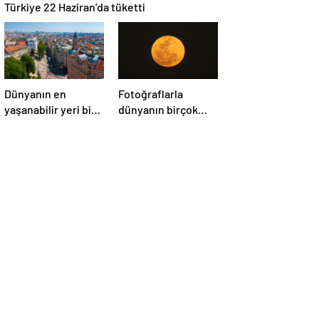
Türkiye 22 Haziran’da tüketti
Dünyanın en
Fotoğraflarla
yaşanabilir yeri bir
dünyanın birçok
kez daha
yerinden ‘Süper Ay’
Avusturya’nın
manzaraları
başkenti Viyana
oldu