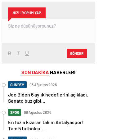
HIZLI YORUM YAP
GÖNDER
SON DAKİKA
HABERLERİ
GÜNDEM
08 Ağustos 2026
Joe Biden 6 aylık hedeflerini açıkladı.
Senato buz gibi…
SPOR
08 Ağustos 2026
En fazla kızaran takım Antalyaspor!
Tam 5 futbolcu….