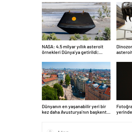
NASA: 4.5 milyar yıllık asteroit
Dinozorl
örnekleri Dünya’ya getirildi;
asteroi
yaşamın başlangıcına ışık
Araştı
tutabilir
Dünyanın en yaşanabilir yeri bir
Fotoğra
kez daha Avusturya’nın başkenti
yerinde
Viyana oldu