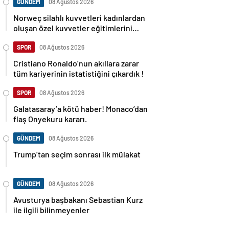
GÜNDEM
08 Ağustos 2026
Norweç silahlı kuvvetleri kadınlardan
oluşan özel kuvvetler eğitimlerini
başlattı.
SPOR
08 Ağustos 2026
Cristiano Ronaldo’nun akıllara zarar
tüm kariyerinin istatistiğini çıkardık !
SPOR
08 Ağustos 2026
Galatasaray’a kötü haber! Monaco’dan
flaş Onyekuru kararı.
GÜNDEM
08 Ağustos 2026
Trump’tan seçim sonrası ilk mülakat
GÜNDEM
08 Ağustos 2026
Avusturya başbakanı Sebastian Kurz
ile ilgili bilinmeyenler