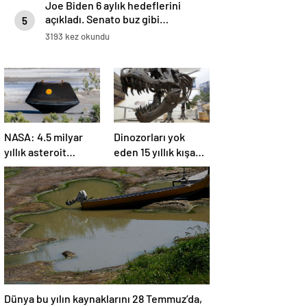
Joe Biden 6 aylık hedeflerini
açıkladı. Senato buz gibi…
5
3193 kez okundu
NASA: 4.5 milyar
Dinozorları yok
yıllık asteroit
eden 15 yıllık kışa
örnekleri Dünya’ya
asteroit tozu neden
getirildi; yaşamın
oldu | Araştırma
başlangıcına ışık
tutabilir
Dünya bu yılın kaynaklarını 28 Temmuz’da,