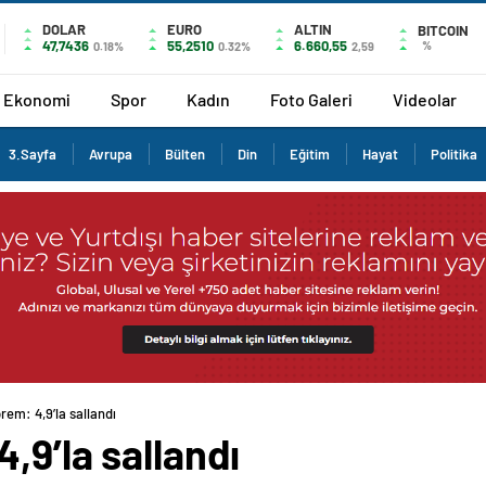
DOLAR
EURO
ALTIN
BITCOIN
47,7436
55,2510
6.660,55
%
0.18%
0.32%
2,59
Ekonomi
Spor
Kadın
Foto Galeri
Videolar
3.Sayfa
Avrupa
Bülten
Din
Eğitim
Hayat
Politika
rem: 4,9’la sallandı
,9’la sallandı