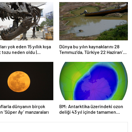
arı yok eden 15 yıllık kışa
Dünya bu yılın kaynaklarını 28
t tozu neden oldu |
Temmuz’da, Türkiye 22 Haziran’da
rma
tüketti
flarla dünyanın birçok
BM: Antarktika üzerindeki ozon
n ‘Süper Ay’ manzaraları
deliği 43 yıl içinde tamamen
iyileşebilir