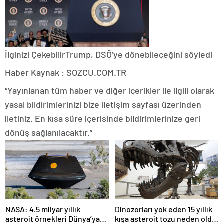
İlginizi Çekebilir
Trump, DSÖ’ye dönebileceğini söyledi
Haber Kaynak : SOZCU.COM.TR
“Yayınlanan tüm haber ve diğer içerikler ile ilgili olarak
yasal bildirimlerinizi bize iletişim sayfası üzerinden
iletiniz. En kısa süre içerisinde bildirimlerinize geri
dönüş sağlanılacaktır.”
NASA: 4.5 milyar yıllık
Dinozorları yok eden 15 yıllık
asteroit örnekleri Dünya’ya
kışa asteroit tozu neden oldu