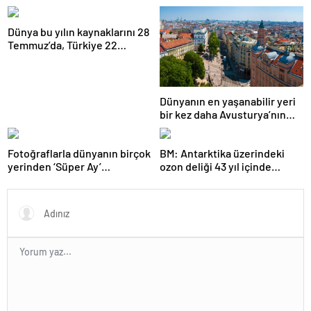
getirildi; yaşamın
| Araştırma
başlangıcına ışık tutabilir
Dünya bu yılın kaynaklarını 28
Temmuz’da, Türkiye 22
Haziran’da tüketti
Dünyanın en yaşanabilir yeri
bir kez daha Avusturya’nın
başkenti Viyana oldu
Fotoğraflarla dünyanın birçok
BM: Antarktika üzerindeki
yerinden ‘Süper Ay’
ozon deliği 43 yıl içinde
manzaraları
tamamen iyileşebilir