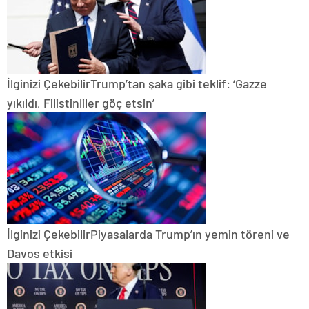
İlginizi Çekebilir
Trump’tan şaka gibi teklif: ‘Gazze
yıkıldı, Filistinliler göç etsin’
İlginizi Çekebilir
Piyasalarda Trump’ın yemin töreni ve
Davos etkisi