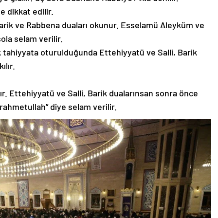
dikkat edilir.
-Barik ve Rabbena duaları okunur. Esselamü Aleyküm ve
la selam verilir.
lk tahiyyata oturulduğunda Ettehiyyatü ve Salli, Barik
ılır.
ılınır. Ettehiyyatü ve Salli, Barik dualarınsan sonra önce
ahmetullah” diye selam verilir.