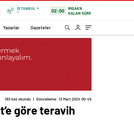
İMSAK'A
İSTANBUL
02:00
KALAN SÜRE
°
Yazarlar
Gazeteler
193 kez okundu
|
Güncelleme: 13 Mart 2024 00:45
t’e göre teravih