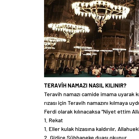
TERAVİH NAMAZI NASIL KILINIR?
Teravih namazı camide imama uyarak kı
rızası için Teravih namazını kılmaya uy
Ferdi olarak kılınacaksa “Niyet ettim All
1. Rekat
1. Eller kulak hizasına kaldırılır, Allah
2. Gizlice Sübhaneke duası okunur.