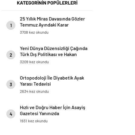
KATEGORİNİN POPÜLERLERİ
25 Yıllık Miras Davasında Gözler
Temmuz Ayındaki Karar
1
Duruşmasına Çevrildi
3708 kez okundu
Yeni Dünya Düzensizliği Çağında
Türk Dış Politikası ve Hakan
2
Fidan Faktörü
3209 kez okundu
Ortopodoloji İle Diyabetik Ayak
Yarası Tedavisi
3
2634 kez okundu
Hızlı ve Doğru Haber İçin Asayiş
Gazetesi Yanınızda
4
1931 kez okundu