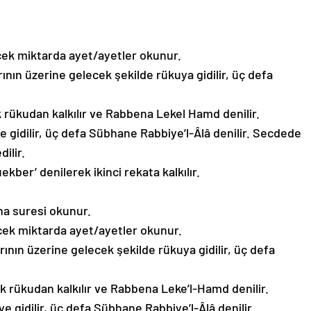
ek miktarda ayet/ayetler okunur.
rının üzerine gelecek şekilde rükuya gidilir, üç defa
rükudan kalkılır ve Rabbena Lekel Hamd denilir.
 gidilir, üç defa Sübhane Rabbiye’l-Âlâ denilir. Secdede
ilir.
ekber’ denilerek ikinci rekata kalkılır.
ha suresi okunur.
cek miktarda ayet/ayetler okunur.
arının üzerine gelecek şekilde rükuya gidilir, üç defa
 rükudan kalkılır ve Rabbena Leke’l-Hamd denilir.
 gidilir, üç defa Sübhane Rabbiye’l-Âlâ denilir.