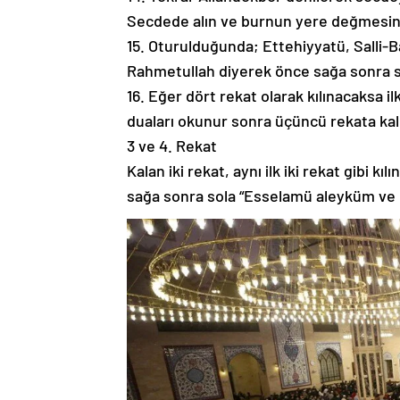
Secdede alın ve burnun yere değmesine 
15. Oturulduğunda; Ettehiyyatü, Salli
Rahmetullah diyerek önce sağa sonra so
16. Eğer dört rekat olarak kılınacaksa i
duaları okunur sonra üçüncü rekata kalk
3 ve 4. Rekat
Kalan iki rekat, aynı ilk iki rekat gibi k
sağa sonra sola “Esselamü aleyküm ve r