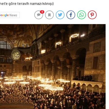
0
News