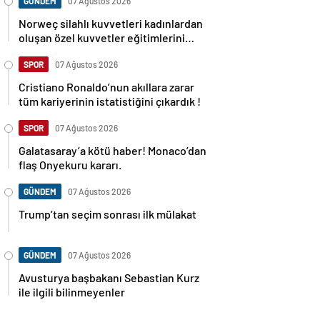
GÜNDEM
07 Ağustos 2026
Norweç silahlı kuvvetleri kadınlardan
oluşan özel kuvvetler eğitimlerini
başlattı.
SPOR
07 Ağustos 2026
Cristiano Ronaldo’nun akıllara zarar
tüm kariyerinin istatistiğini çıkardık !
SPOR
07 Ağustos 2026
Galatasaray’a kötü haber! Monaco’dan
flaş Onyekuru kararı.
GÜNDEM
07 Ağustos 2026
Trump’tan seçim sonrası ilk mülakat
GÜNDEM
07 Ağustos 2026
Avusturya başbakanı Sebastian Kurz
ile ilgili bilinmeyenler