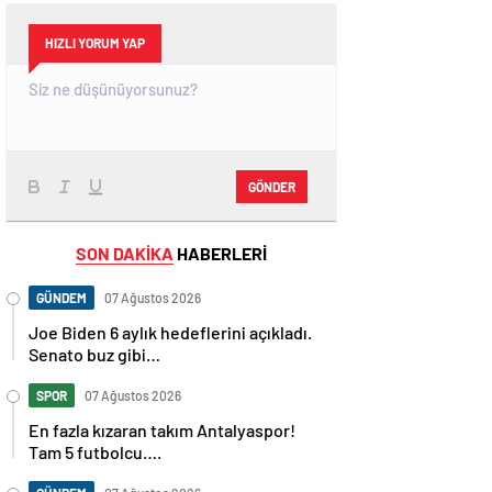
HIZLI YORUM YAP
GÖNDER
SON DAKİKA
HABERLERİ
GÜNDEM
07 Ağustos 2026
Joe Biden 6 aylık hedeflerini açıkladı.
Senato buz gibi…
SPOR
07 Ağustos 2026
En fazla kızaran takım Antalyaspor!
Tam 5 futbolcu….