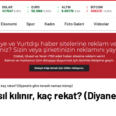
DOLAR
EURO
ALTIN
BITCOIN
47,7047
55,1969
6.657,79
3092131
0.15%
0.32%
2,54
-0,10%
Ekonomi
Spor
Kadın
Foto Galeri
Videolar
, kaç rekat? (Diyanet’e göre teravih namazı kılınışı)
l kılınır, kaç rekat? (Diyane