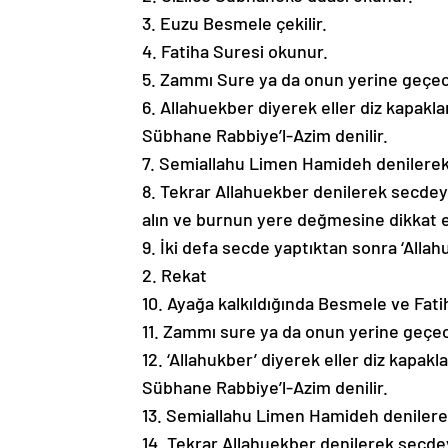
3. Euzu Besmele çekilir.
4. Fatiha Suresi okunur.
5. Zammı Sure ya da onun yerine geçec
6. Allahuekber diyerek eller diz kapakla
Sübhane Rabbiye’l-Azim denilir.
7. Semiallahu Limen Hamideh denilerek 
8. Tekrar Allahuekber denilerek secdeye
alın ve burnun yere değmesine dikkat ed
9. İki defa secde yaptıktan sonra ‘Allahu
2. Rekat
10. Ayağa kalkıldığında Besmele ve Fati
11. Zammı sure ya da onun yerine geçe
12. ‘Allahukber’ diyerek eller diz kapakl
Sübhane Rabbiye’l-Azim denilir.
13. Semiallahu Limen Hamideh denilerek
14. Tekrar Allahuekber denilerek secdeye