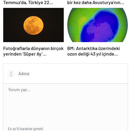
Temmuz’da, Türkiye 22
bir kez daha Avusturya’nın
Haziran’da tüketti
başkenti Viyana oldu
Fotoğraflarla dünyanın birçok
BM: Antarktika üzerindeki
yerinden ‘Süper Ay’
ozon deliği 43 yıl içinde
manzaraları
tamamen iyileşebilir
En az 10 karakter gerekli