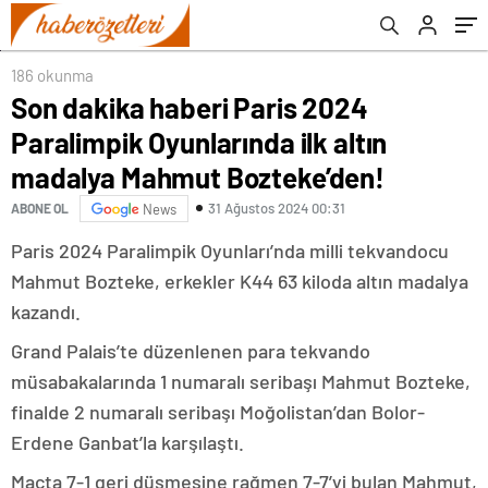
Bozteke’den!
186 okunma
Son dakika haberi Paris 2024
Paralimpik Oyunlarında ilk altın
madalya Mahmut Bozteke’den!
31 Ağustos 2024 00:31
ABONE OL
News
Paris 2024 Paralimpik Oyunları’nda milli tekvandocu
Mahmut Bozteke, erkekler K44 63 kiloda altın madalya
kazandı.
Grand Palais’te düzenlenen para tekvando
müsabakalarında 1 numaralı seribaşı Mahmut Bozteke,
finalde 2 numaralı seribaşı Moğolistan’dan Bolor-
Erdene Ganbat’la karşılaştı.
Maçta 7-1 geri düşmesine rağmen 7-7’yi bulan Mahmut,