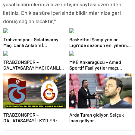
yasal bildirimlerinizi bize iletişim sayfası üzerinden
iletiniz. En kısa süre içerisinde bildirimlerinize geri
dönüş sağlanılacaktır.”
Trabzonspor – Galatasaray
Basketbol Şampiyonlar
Maçı Canlı Anlatım |
Ligi’nde sezonun en iyilerine
Trabzonspor – Galatasaray
ödülleri verildi
Bein Sports 1 Canlı İzle | Lider,
TRABZONSPOR –
MKE Ankaragücü – Amed
Trabzon deplasmanında
GALATASARAY MAÇI CANLI
Sportif Faaliyetler maçı
İZLE | Trabzonspor-
olaylarla başladı
Galatasaray maçı canlı izleme
bilgileri! Süper Lig’de dev
maç!
TRABZONSPOR –
Arda Turan gidiyor, Selçuk
GALATASARAY İLK11’LER:
İnan geliyor
Trabzonspor – Galatasaray
maçı hangi kanalda, saat